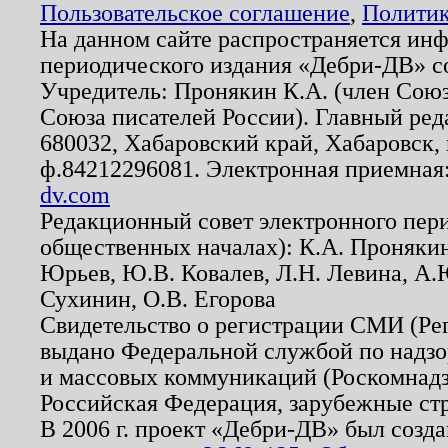
Пользовательское соглашение
,
Политик
На данном сайте распространяется ин
периодического издания «Дебри-ДВ» с
Учредитель: Пронякин К.А. (член Союз
Союза писателей России). Главный ред
680032, Хабаровский край, Хабаровск, п
ф.84212296081. Электронная приемная
dv.com
Редакционный совет электронного пер
общественных началах): К.А. Проняки
Юрьев, Ю.В. Ковалев, Л.Н. Левина, А.
Сухинин, О.В. Егорова
Свидетельство о регистрации СМИ (Р
выдано Федеральной службой по надзо
и массовых коммуникаций (Роскомнадзо
Российская Федерация, зарубежные ст
В 2006 г. проект «Дебри-ДВ» был созда