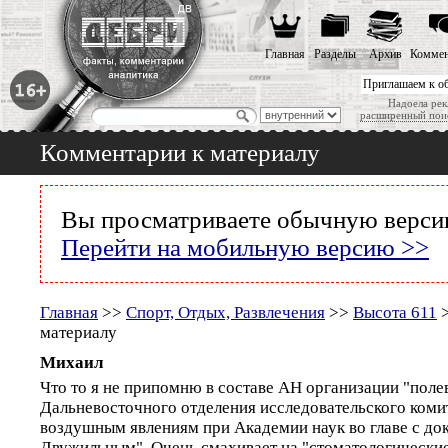
Главная
Разделы
Архив
Коммен
Приглашаем к о
Надоела рек
расширенный пои
Комментарии к материалу
Вы просматриваете обычную версию
Перейти на мобильную версию >>
Главная
>>
Спорт, Отдых, Развлечения
>>
Высота 611
>
материалу
Михаил
Что то я не припомню в составе АН организации "поле
Дальневосточного отделения исследовательского коми
воздушным явлениям при Академии наук во главе с до
Двужильным". Очень смахивает на "стоматологические