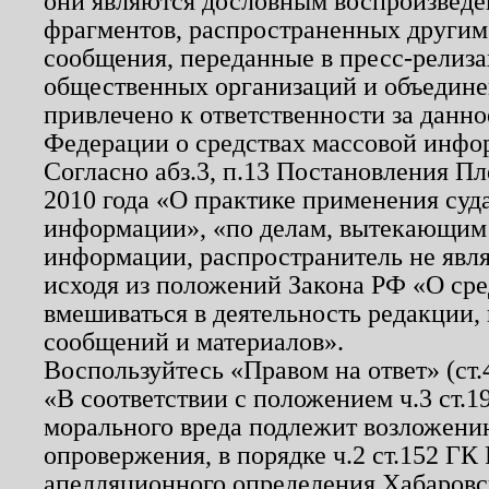
они являются дословным воспроизведе
фрагментов, распространенных другим
сообщения, переданные в пресс-релиза
общественных организаций и объединен
привлечено к ответственности за данн
Федерации о средствах массовой инфо
Согласно абз.3, п.13 Постановления П
2010 года «О практике применения суд
информации», «по делам, вытекающим
информации, распространитель не явл
исходя из положений Закона РФ «О ср
вмешиваться в деятельность редакции, 
сообщений и материалов».
Воспользуйтесь «Правом на ответ» (ст
«В соответствии с положением ч.3 ст.
морального вреда подлежит возложению
опровержения, в порядке ч.2 ст.152 ГК 
апелляционного определения Хабаровско