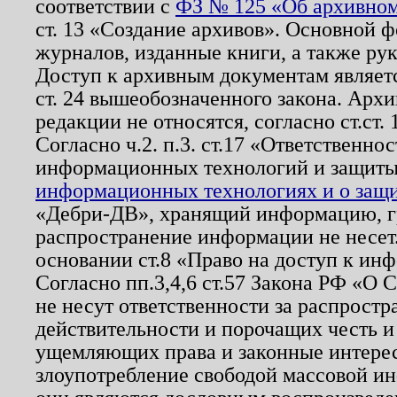
соответствии с
ФЗ № 125 «Об архивном
ст. 13 «Создание архивов». Основной ф
журналов, изданные книги, а также ру
Доступ к архивным документам являетс
ст. 24 вышеобозначенного закона. Арх
редакции не относятся, согласно ст.ст. 
Согласно ч.2. п.3. ст.17 «Ответственн
информационных технологий и защит
информационных технологиях и о защит
«Дебри-ДВ», хранящий информацию, гр
распространение информации не несет.
основании ст.8 «Право на доступ к ин
Согласно пп.3,4,6 ст.57 Закона РФ «О
не несут ответственности за распрост
действительности и порочащих честь и
ущемляющих права и законные интере
злоупотребление свободой массовой ин