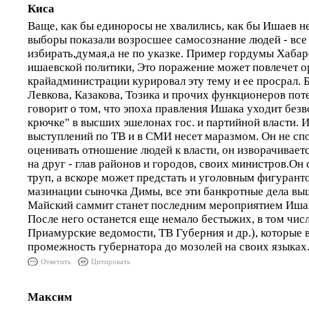
Киса
Ваще, как бы единоросы не хвалились, как бы Ишаев не
выборы показали возросшее самосознание людей - все
избирать,думая,а не по указке. Пример гордумы Хабаро
ишаевской политики, Это поражение может повлечет о
крайадминистрации курировал эту тему и ее просрал. 
Левкова, Казакова, Тозика и прочих функционеров пот
говорит о том, что эпоха правления Ишака уходит безв
крючке" в высших эшелонах гос. и партийной власти. И
выступлений по ТВ и в СМИ несет маразмом. Он не сп
оценивать отношение людей к власти, он изворачивает
на друг - глав районов и городов, своих министров.Он
труп, а вскоре может предстать и уголовным фигурант
мазинации сыночка Димы, все эти банкротные дела вы
Майский саммит станет последним мероприятием Ишака
После него останется еще немало бестыжих, в том чис
Приамурские ведомости, ТВ Губерния и др.), которые
промежность губернатора до мозолей на своих языках
Ответить
Цитировать
Максим