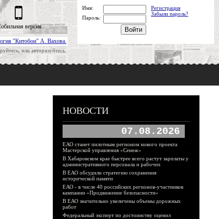
Имя:
Регистрация
Забыли пароль?
Пароль:
обильная версия
огия "Китобои" А. Вахова.
руйтесь, или авторизуйтесь.
НОВОСТИ
07.08.2026
ЕАО станет пилотным регионом нового проекта
Мастерской управления «Сенеж»
В Хабаровском крае быстрее всего растут зарплаты у
административного персонала и рабочих
В ЕАО обсудили стратегию сохранения
исторической памяти
ЕАО - в числе 40 российских регионов-участников
кампании «Продвижение безопасности»
В ЕАО значительно увеличены объемы дорожных
работ
Федеральный эксперт по достоинству оценил