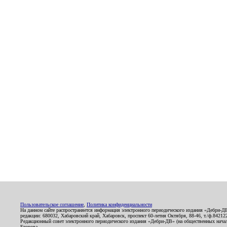
Пользовательское соглашение
,
Политика конфиденциальности
На данном сайте распространяется информация электронного периодического издания «Дебри-Д
редакции: 680032, Хабаровский край, Хабаровск, проспект 60-летия Октября, 88-46, т./ф.8421
Редакционный совет электронного периодического издания «Дебри-ДВ» (на общественных нач
Егорова