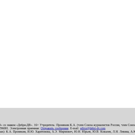
В» со знаком «Дебри-ДВ». 16+ Учредитель: Пронякин К.А. (член Союза журналистов России, член Союза
2296081. Электронная приемная:
Отправить сообщение
. E-mail:
editor@debri-dv.com
алах): К.А. Пронякин, И.Ю. Харитонова, А.Э. Мирмович, Ю.Н. Юрьев, Ю.В. Ковалев, Л.Н. Левина, А.