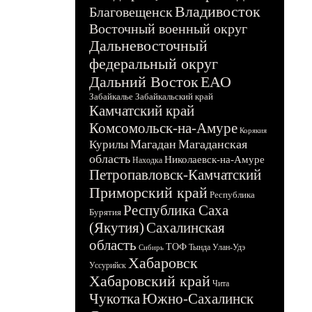
Владивосток
Благовещенск
Восточный военный округ
Дальневосточный
федеральный округ
Дальний Восток
ЕАО
Забайкалье
Забайкальский край
Камчатский край
Комсомольск-на-Амуре
Корякия
Магадан
Магаданская
Курилы
область
Николаевск-на-Амуре
Находка
Петропавловск-Камчатский
Приморский край
Республика
Республика Саха
Бурятия
(Якутия)
Сахалинская
область
ТОФ
Тында
Улан-Удэ
Сибирь
Хабаровск
Уссурийск
Хабаровский край
Чита
Чукотка
Южно-Сахалинск