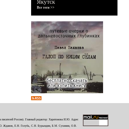
Якутск
Все теги >>
 писателей России). Главный редактор: Харитонова И.Ю. Адрес
Ю. Жданов, Е.Н. Голубь, С.Н. Бурындин, Б.М. Сухинин, О.В.