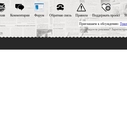
хив
Комментарии
Форум
Обратная связь
Правила
Поддержать проект
М
Приглашаем к обсуждению:
Трил
Надоела реклама? Зарегистри
ск