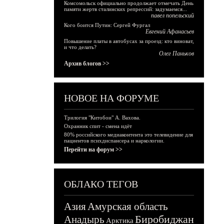
Комсомольск официально продолжает отмечать День
памяти жертв сталинских репрессий: задумаемся...
павел попельский
Кого боится Путин: Сергей Фургал
Евгений Афанасьев
Повышение платы в автобусах за проезд: кто виноват,
и что делать?
Олег Паньков
Архив блогов >>
НОВОЕ НА ФОРУМЕ
Трилогия "Китобои" А. Вахова.
Охранник спит - смена идёт
80% российского медиаконтента это телевидение для
пациентов психдиспансера и наркологии.
Перейти на форум >>
ОБЛАКО ТЕГОВ
Азия
Амурская область
Биробиджан
Анадырь
Арктика