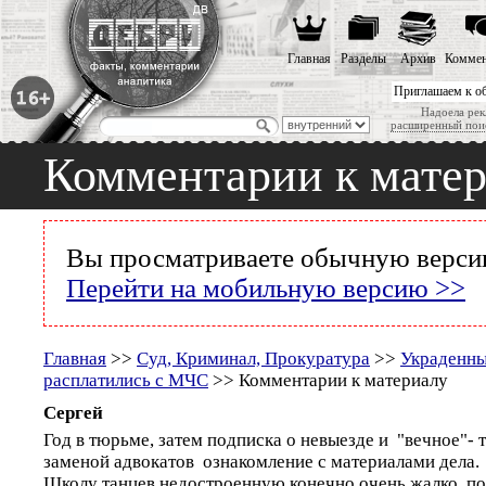
Главная
Разделы
Архив
Коммен
Приглашаем к о
Надоела рек
расширенный пои
Комментарии к мате
Вы просматриваете обычную версию
Перейти на мобильную версию >>
Главная
>>
Суд, Криминал, Прокуратура
>>
Украденны
расплатились с МЧС
>> Комментарии к материалу
Сергей
Год в тюрьме, затем подписка о невыезде и "вечное"- т
заменой адвокатов ознакомление с материалами дела.
Школу танцев недостроенную конечно очень жалко, п