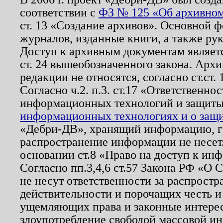
соответствии с
ФЗ № 125 «Об архивном
ст. 13 «Создание архивов». Основной ф
журналов, изданные книги, а также ру
Доступ к архивным документам являетс
ст. 24 вышеобозначенного закона. Арх
редакции не относятся, согласно ст.ст. 
Согласно ч.2. п.3. ст.17 «Ответственн
информационных технологий и защит
информационных технологиях и о защит
«Дебри-ДВ», хранящий информацию, гр
распространение информации не несет.
основании ст.8 «Право на доступ к ин
Согласно пп.3,4,6 ст.57 Закона РФ «О
не несут ответственности за распрост
действительности и порочащих честь и
ущемляющих права и законные интере
злоупотребление свободой массовой ин