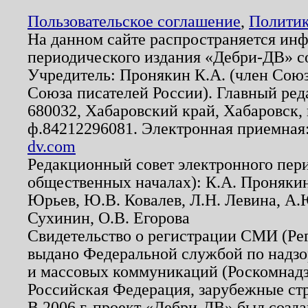
Пользовательское соглашение
,
Политик
На данном сайте распространяется ин
периодического издания «Дебри-ДВ» с
Учредитель: Пронякин К.А. (член Союз
Союза писателей России). Главный ред
680032, Хабаровский край, Хабаровск, п
ф.84212296081. Электронная приемная
dv.com
Редакционный совет электронного пер
общественных началах): К.А. Проняки
Юрьев, Ю.В. Ковалев, Л.Н. Левина, А.
Сухинин, О.В. Егорова
Свидетельство о регистрации СМИ (Р
выдано Федеральной службой по надзо
и массовых коммуникаций (Роскомнадзо
Российская Федерация, зарубежные ст
В 2006 г. проект «Дебри-ДВ» был созда