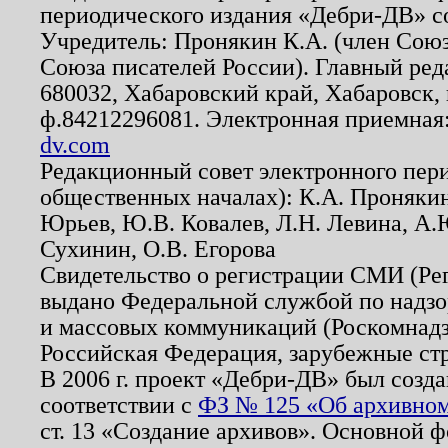
периодического издания «Дебри-ДВ» с
Учредитель: Пронякин К.А. (член Союз
Союза писателей России). Главный ред
680032, Хабаровский край, Хабаровск, п
ф.84212296081. Электронная приемная
dv.com
Редакционный совет электронного пер
общественных началах): К.А. Проняки
Юрьев, Ю.В. Ковалев, Л.Н. Левина, А.
Сухинин, О.В. Егорова
Свидетельство о регистрации СМИ (Р
выдано Федеральной службой по надзо
и массовых коммуникаций (Роскомнадзо
Российская Федерация, зарубежные ст
В 2006 г. проект «Дебри-ДВ» был созда
соответствии с
ФЗ № 125 «Об архивном
ст. 13 «Создание архивов». Основной ф