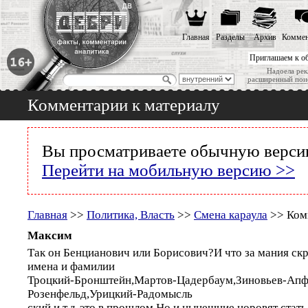
Главная
Разделы
Архив
Коммен
Приглашаем к о
Надоела рек
расширенный пои
Комментарии к материалу
Вы просматриваете обычную версию
Перейти на мобильную версию >>
Главная
>>
Политика, Власть
>>
Смена караула
>> Ком
Максим
Так он Бенцианович или Борисович?И что за мания ск
имена и фамилии
Троцкий-Бронштейн,Мартов-Цадербаум,Зиновьев-Апф
Розенфельд,Урицкий-Радомысль
ский и т.д-это в прошлом.Но и нынешние норовят стат