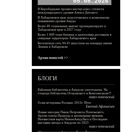
05.08.2026
В Биробиджане прошел мастер-класс стилиста
международного уровня Алекса Датского
В Хабаровском крае подготовились к возможному
повышению уровня Амура
Более 40 социальных выплат проиндексируют в
Хабаровском крае в 2027 году
Более 1 000 тонн бензина и дизтоплива доставили в
северные территории Хабаровского края
Бесплатную сеть Wi-Fi запустили на площади имени
Ленина в Хабаровске
Архив новостей >>
БЛОГИ
Районная библиотека в Амурске уничтожена. На
очереди библиотека Островского в Комсомольске?!
павел попельский
Голая вечеринка Роснано 2015г. Итог.
Евгений Афанасьев
Новые находки Павла Петровича Попельского:
Архив газеты Природа и аномальные явления,
Неизвестная карта НижнеАмурЛага и Последние
выставки автора в Амурске по 2025
павел попельский