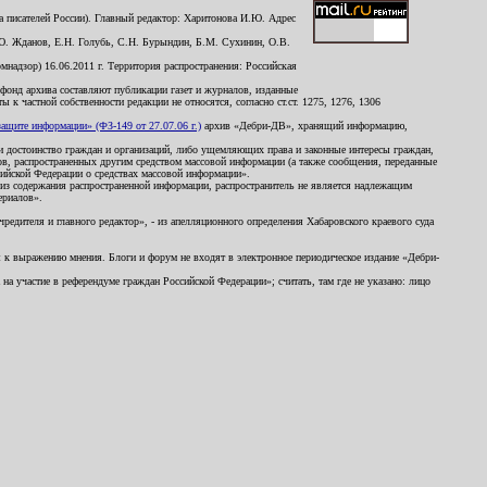
 писателей России). Главный редактор: Харитонова И.Ю. Адрес
Ю. Жданов, Е.Н. Голубь, С.Н. Бурындин, Б.М. Сухинин, О.В.
надзор) 16.06.2011 г. Территория распространения: Российская
й фонд архива составляют публикации газет и журналов, изданные
к частной собственности редакции не относятся, согласно ст.ст. 1275, 1276, 1306
щите информации» (ФЗ-149 от 27.07.06 г.)
архив «Дебри-ДВ», хранящий информацию,
ь и достоинство граждан и организаций, либо ущемляющих права и законные интересы граждан,
ов, распространенных другим средством массовой информации (а также сообщения, переданные
сийской Федерации о средствах массовой информации».
из содержания распространенной информации, распространитель не является надлежащим
ериалов».
редителя и главного редактор», - из апелляционного определения Хабаровского краевого суда
ны к выражению мнения. Блоги и форум не входят в электронное периодическое издание «Дебри-
а участие в референдуме граждан Российской Федерации»; считать, там где не указано: лицо