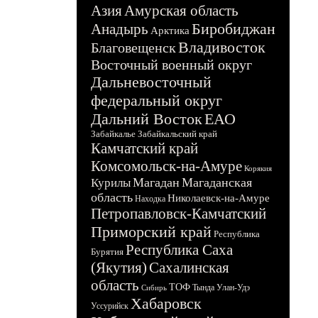
Азия
Амурская область
Биробиджан
Анадырь
Арктика
Владивосток
Благовещенск
Восточный военный округ
Дальневосточный
федеральный округ
Дальний Восток
ЕАО
Забайкалье
Забайкальский край
Камчатский край
Комсомольск-на-Амуре
Корякия
Магадан
Магаданская
Курилы
область
Николаевск-на-Амуре
Находка
Петропавловск-Камчатский
Приморский край
Республика
Республика Саха
Бурятия
(Якутия)
Сахалинская
область
ТОФ
Тында
Улан-Удэ
Сибирь
Хабаровск
Уссурийск