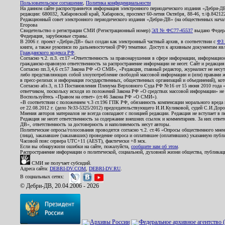
Пользовательское соглашение
,
Политика конфиденциальности
На данном сайте распространяется информация электронного периодического издания «Дебри-Д
редакции: 680032, Хабаровский край, Хабаровск, проспект 60-летия Октября, 88-46, т./ф.8421
Редакционный совет электронного периодического издания «Дебри-ДВ» (на общественных нач
Егорова
Свидетельство о регистрации СМИ (Регистрационный номер)
ЭЛ № ФС77-45537
выдано Федера
Федерация, зарубежные страны.
В 2006 г. проект «Дебри-ДВ» был создан как электронный частный архив, в соответствии с
ФЗ 
книги, а также рукописи по дальневосточной (РФ) тематике. Доступ к архивным документам явля
Гражданского кодекса РФ
.
Согласно ч.2. п.3. ст.17 «Ответственность за правонарушения в сфере информации, информац
гражданско-правовую ответственность за распространение информации не несет. Сайт и редакци
Согласно пп.3,4,6 ст.57 Закона РФ «О СМИ», «Редакция, главный редактор, журналист не несут
либо представляющих собой злоупотребление свободой массовой информации и (или) правами ж
в пресс-релизах и информация государственных, общественных организаций и объединений), кот
Согласно абз.3, п.13 Постановления Пленума Верховного Суда РФ №16 от 15 июня 2010 года 
ответчиком, поскольку исходя из положений Закона РФ «О средствах массовой информации» не 
Воспользуйтесь «Правом на ответ» (ст.46 Закона РФ «О СМИ»).
«В соответствии с положением ч.3 ст.196 ГПК РФ, обязанность компенсации морального вреда п
от 22.08.2012 г. (дело №33-5325/2012) председательствующего И.И.Куликовой, судей С.И.Дор
Мнения авторов материалов не всегда совпадают с позицией редакции. Редакция не вступает в п
Редакция не несет ответственность за содержание внешних ссылок и комментариев. За них отве
ДВ», ответственность за достоверность и наполняемость несут авторы.
Политические опросы/голосования проводятся согласно ч.2. ст.46 «Опросы общественного мнени
(лица), заказавшее (заказавших) проведение опроса и оплатившее (оплативших) указанную публик
Часовой пояс сервера UTC+11 (AEST), фактически +8 мск.
Если вы обнаружили ошибки на сайте, пожалуйста,
сообщите нам об этом
.
Распространение информации о политической, социальной, духовной жизни общества, публикац
СМИ не получает субсидий.
Адреса сайта:
DEBRI-DV.COM
,
DEBRI-DV.RU
.
В социальных сетях:
© Дебри-ДВ, 20.04.2006 - 2026