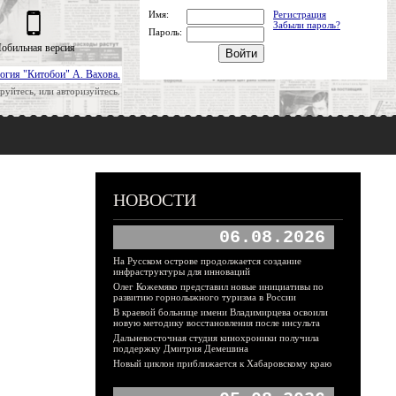
Имя:
Регистрация
Забыли пароль?
Пароль:
обильная версия
огия "Китобои" А. Вахова.
руйтесь, или авторизуйтесь.
НОВОСТИ
06.08.2026
На Русском острове продолжается создание
инфраструктуры для инноваций
Олег Кожемяко представил новые инициативы по
развитию горнолыжного туризма в России
В краевой больнице имени Владимирцева освоили
новую методику восстановления после инсульта
Дальневосточная студия кинохроники получила
поддержку Дмитрия Демешина
Новый циклон приближается к Хабаровскому краю