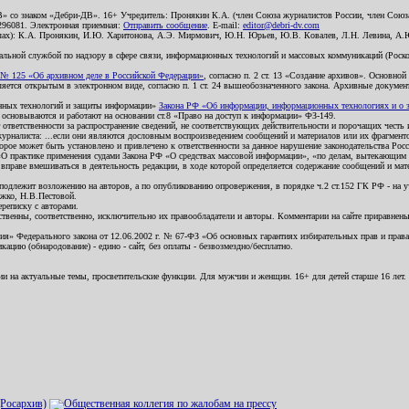
В» со знаком «Дебри-ДВ». 16+ Учредитель: Пронякин К.А. (член Союза журналистов России, член Союза
2296081. Электронная приемная:
Отправить сообщение
. E-mail:
editor@debri-dv.com
алах): К.А. Пронякин, И.Ю. Харитонова, А.Э. Мирмович, Ю.Н. Юрьев, Ю.В. Ковалев, Л.Н. Левина, А.
льной службой по надзору в сфере связи, информационных технологий и массовых коммуникаций (Роском
№ 125 «Об архивном деле в Российской Федерации»
, согласно п. 2 ст. 13 «Создание архивов». Основно
ется открытым в электронном виде, согласно п. 1 ст. 24 вышеобозначенного закона. Архивные документы 
ионных технологий и защиты информации»
Закона РФ «Об информации, информационных технологиях и о за
я основываются и работают на основании ст.8 «Право на доступ к информации» ФЗ-149.
 ответственности за распространение сведений, не соответствующих действительности и порочащих чест
урналиста: ...если они являются дословным воспроизведением сообщений и материалов или их фрагмент
орое может быть установлено и привлечено к ответственности за данное нарушение законодательства Рос
«О практике применения судами Закона РФ «О средствах массовой информации», «по делам, вытекающим 
вправе вмешиваться в деятельность редакции, в ходе которой определяется содержание сообщений и мат
одлежит возложению на авторов, а по опубликованию опровержения, в порядке ч.2 ст.152 ГК РФ - на уч
ожко, Н.В.Пестовой.
ереписку с авторами.
тственны, соответственно, исключительно их правообладатели и авторы. Комментарии на сайте приравне
я» Федерального закона от 12.06.2002 г. № 67-ФЗ «Об основных гарантиях избирательных прав и права н
ацию (обнародование) - едино - сайт, без оплаты - безвозмездно/бесплатно.
ии на актуальные темы, просветительские функции. Для мужчин и женщин. 16+ для детей старше 16 лет.