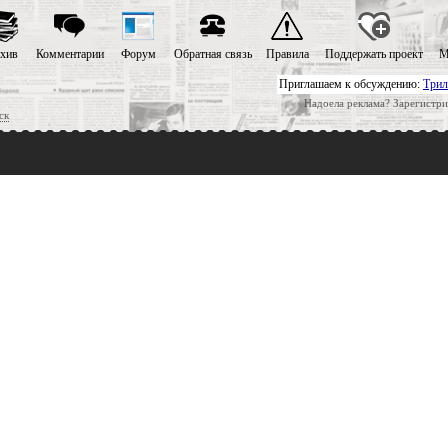
хив
Комментарии
Форум
Обратная связь
Правила
Поддержать проект
М
Приглашаем к обсуждению:
Трил
Надоела реклама? Зарегистри
ск