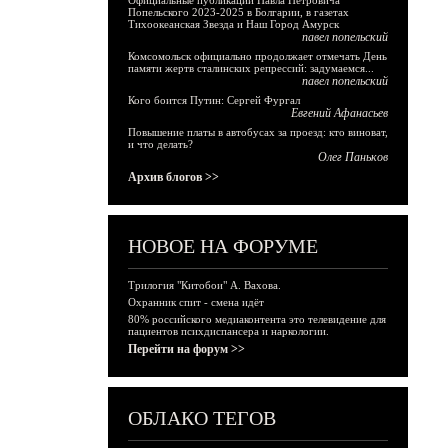
Официальные публикации Павла Петровича
Попельского 2023-2025 в Болгарии, в газетах
Тихоокеанская Звезда и Наш Город Амурск
павел попельский
Комсомольск официально продолжает отмечать День
памяти жертв сталинских репрессий: задумаемся...
павел попельский
Кого боится Путин: Сергей Фургал
Евгений Афанасьев
Повышение платы в автобусах за проезд: кто виноват,
и что делать?
Олег Паньков
Архив блогов >>
НОВОЕ НА ФОРУМЕ
Трилогия "Китобои" А. Вахова.
Охранник спит - смена идёт
80% российского медиаконтента это телевидение для
пациентов психдиспансера и наркологии.
Перейти на форум >>
ОБЛАКО ТЕГОВ