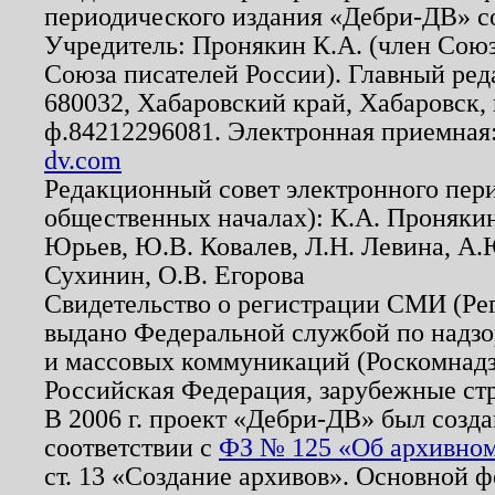
периодического издания «Дебри-ДВ» с
Учредитель: Пронякин К.А. (член Союз
Союза писателей России). Главный ред
680032, Хабаровский край, Хабаровск, п
ф.84212296081. Электронная приемная
dv.com
Редакционный совет электронного пер
общественных началах): К.А. Проняки
Юрьев, Ю.В. Ковалев, Л.Н. Левина, А.
Сухинин, О.В. Егорова
Свидетельство о регистрации СМИ (Р
выдано Федеральной службой по надзо
и массовых коммуникаций (Роскомнадзо
Российская Федерация, зарубежные ст
В 2006 г. проект «Дебри-ДВ» был созда
соответствии с
ФЗ № 125 «Об архивном
ст. 13 «Создание архивов». Основной ф