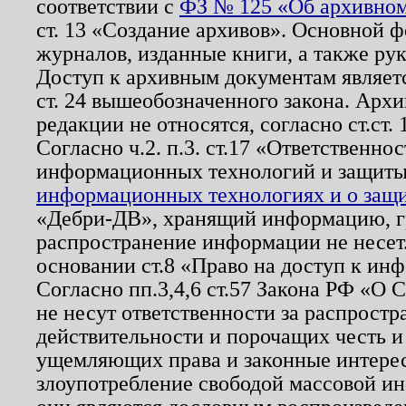
соответствии с
ФЗ № 125 «Об архивном
ст. 13 «Создание архивов». Основной ф
журналов, изданные книги, а также ру
Доступ к архивным документам являетс
ст. 24 вышеобозначенного закона. Арх
редакции не относятся, согласно ст.ст. 
Согласно ч.2. п.3. ст.17 «Ответственн
информационных технологий и защит
информационных технологиях и о защит
«Дебри-ДВ», хранящий информацию, гр
распространение информации не несет.
основании ст.8 «Право на доступ к ин
Согласно пп.3,4,6 ст.57 Закона РФ «О
не несут ответственности за распрост
действительности и порочащих честь и
ущемляющих права и законные интере
злоупотребление свободой массовой ин