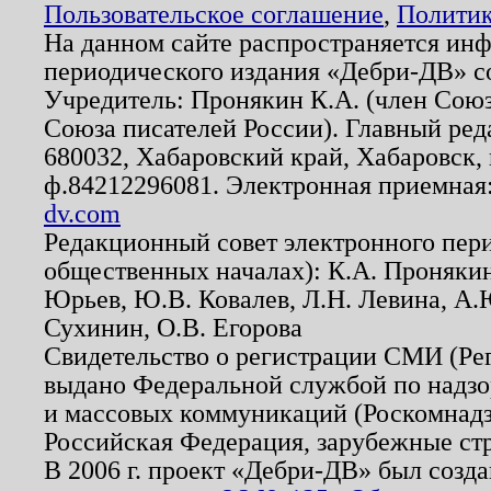
Пользовательское соглашение
,
Политик
На данном сайте распространяется ин
периодического издания «Дебри-ДВ» с
Учредитель: Пронякин К.А. (член Союз
Союза писателей России). Главный ред
680032, Хабаровский край, Хабаровск, п
ф.84212296081. Электронная приемная
dv.com
Редакционный совет электронного пер
общественных началах): К.А. Проняки
Юрьев, Ю.В. Ковалев, Л.Н. Левина, А.
Сухинин, О.В. Егорова
Свидетельство о регистрации СМИ (Р
выдано Федеральной службой по надзо
и массовых коммуникаций (Роскомнадзо
Российская Федерация, зарубежные ст
В 2006 г. проект «Дебри-ДВ» был созда