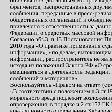
они являются дословным воспроизведе
фрагментов, распространенных другим
сообщения, переданные в пресс-релиза
общественных организаций и объединен
привлечено к ответственности за данн
Федерации о средствах массовой инфо
Согласно абз.3, п.13 Постановления П
2010 года «О практике применения суд
информации», «по делам, вытекающим
информации, распространитель не явл
исходя из положений Закона РФ «О ср
вмешиваться в деятельность редакции, 
сообщений и материалов».
Воспользуйтесь «Правом на ответ» (ст
«В соответствии с положением ч.3 ст.
морального вреда подлежит возложению
опровержения, в порядке ч.2 ст.152 ГК 
апелляционного определения Хабаровско