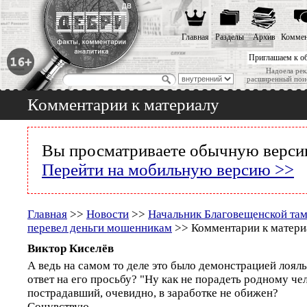
Главная
Разделы
Архив
Коммен
Приглашаем к о
Надоела рек
расширенный пои
Комментарии к материалу
Вы просматриваете обычную версию
Перейти на мобильную версию >>
Главная
>>
Новости
>>
Начальник Благовещенской та
перевел деньги мошенникам
>> Комментарии к матери
Виктор Киселёв
А ведь на самом то деле это было демонстрацией лояль
ответ на его просьбу? "Ну как не порадеть родному че
пострадавший, очевидно, в заработке не обижен?
Сочувствую.