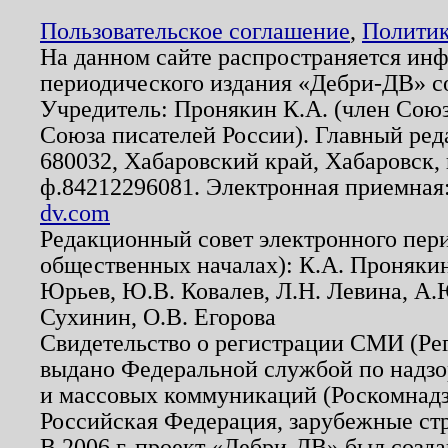
Пользовательское соглашение
,
Политик
На данном сайте распространяется ин
периодического издания «Дебри-ДВ» с
Учредитель: Пронякин К.А. (член Союз
Союза писателей России). Главный ред
680032, Хабаровский край, Хабаровск, п
ф.84212296081. Электронная приемная
dv.com
Редакционный совет электронного пер
общественных началах): К.А. Проняки
Юрьев, Ю.В. Ковалев, Л.Н. Левина, А.
Сухинин, О.В. Егорова
Свидетельство о регистрации СМИ (Р
выдано Федеральной службой по надзо
и массовых коммуникаций (Роскомнадзо
Российская Федерация, зарубежные ст
В 2006 г. проект «Дебри-ДВ» был созда