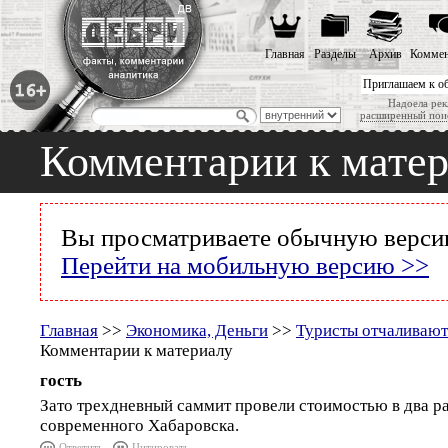
Главная
Разделы
Архив
Коммен
Приглашаем к о
Надоела рек
расширенный пои
Комментарии к мате
Вы просматриваете обычную версию
Перейти на мобильную версию >>
Главная
>>
Экономика, Деньги
>>
Туристы отчаливают
Комментарии к материалу
гость
Зато трехдневный саммит провели стоимостью в два р
современного Хабаровска.
Ответить
Цитировать