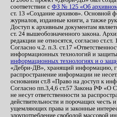
соответствии с
ФЗ № 125 «Об архивном
ст. 13 «Создание архивов». Основной ф
журналов, изданные книги, а также ру
Доступ к архивным документам являетс
ст. 24 вышеобозначенного закона. Арх
редакции не относятся, согласно ст.ст. 
Согласно ч.2. п.3. ст.17 «Ответственн
информационных технологий и защит
информационных технологиях и о защит
«Дебри-ДВ», хранящий информацию, гр
распространение информации не несет.
основании ст.8 «Право на доступ к ин
Согласно пп.3,4,6 ст.57 Закона РФ «О
не несут ответственности за распрост
действительности и порочащих честь и
ущемляющих права и законные интере
злоупотребление свободой массовой ин