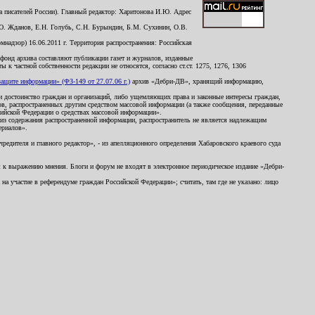
 писателей России). Главный редактор: Харитонова И.Ю. Адрес
Ю. Жданов, Е.Н. Голубь, С.Н. Бурындин, Б.М. Сухинин, О.В.
надзор) 16.06.2011 г. Территория распространения: Российская
й фонд архива составляют публикации газет и журналов, изданные
к частной собственности редакции не относятся, согласно ст.ст. 1275, 1276, 1306
щите информации» (ФЗ-149 от 27.07.06 г.)
архив «Дебри-ДВ», хранящий информацию,
ь и достоинство граждан и организаций, либо ущемляющих права и законные интересы граждан,
ов, распространенных другим средством массовой информации (а также сообщения, переданные
сийской Федерации о средствах массовой информации».
из содержания распространенной информации, распространитель не является надлежащим
ериалов».
редителя и главного редактор», - из апелляционного определения Хабаровского краевого суда
ны к выражению мнения. Блоги и форум не входят в электронное периодическое издание «Дебри-
а участие в референдуме граждан Российской Федерации»; считать, там где не указано: лицо