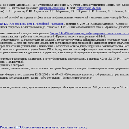
В» со знаком «Дебри-ДВ». 16+ Учредитель: Пронякин К.А. (член Союза журналистов России, член Союза
2296081. Электронная приемная:
Отправить сообщение
. E-mail:
editor@debri-dv.com
алах): К.А. Пронякин, И.Ю. Харитонова, А.Э. Мирмович, Ю.Н. Юрьев, Ю.В. Ковалев, Л.Н. Левина, А.
льной службой по надзору в сфере связи, информационных технологий и массовых коммуникаций (Роском
№ 125 «Об архивном деле в Российской Федерации»
, согласно п. 2 ст. 13 «Создание архивов». Основно
ется открытым в электронном виде, согласно п. 1 ст. 24 вышеобозначенного закона. Архивные документы 
ионных технологий и защиты информации»
Закона РФ «Об информации, информационных технологиях и о за
я основываются и работают на основании ст.8 «Право на доступ к информации» ФЗ-149.
 ответственности за распространение сведений, не соответствующих действительности и порочащих чест
урналиста: ...если они являются дословным воспроизведением сообщений и материалов или их фрагмент
орое может быть установлено и привлечено к ответственности за данное нарушение законодательства Рос
«О практике применения судами Закона РФ «О средствах массовой информации», «по делам, вытекающим 
вправе вмешиваться в деятельность редакции, в ходе которой определяется содержание сообщений и мат
одлежит возложению на авторов, а по опубликованию опровержения, в порядке ч.2 ст.152 ГК РФ - на уч
ожко, Н.В.Пестовой.
ереписку с авторами.
тственны, соответственно, исключительно их правообладатели и авторы. Комментарии на сайте приравне
я» Федерального закона от 12.06.2002 г. № 67-ФЗ «Об основных гарантиях избирательных прав и права н
ацию (обнародование) - едино - сайт, без оплаты - безвозмездно/бесплатно.
ии на актуальные темы, просветительские функции. Для мужчин и женщин. 16+ для детей старше 16 лет.