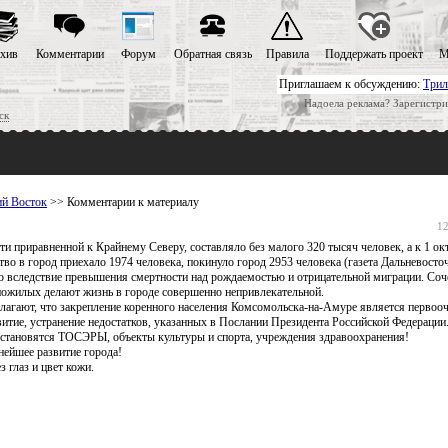
хив
Комментарии
Форум
Обратная связь
Правила
Поддержать проект
М
Приглашаем к обсуждению:
Трил
Надоела реклама? Зарегистри
ск
ий Восток
>> Комментарии к материалу
12
и приравненной к Крайнему Северу, составляло без малого 320 тысяч человек, а к 1 ок
ство в город приехало 1974 человека, покинуло город 2953 человека (газета Дальневост
ло вследствие превышения смертности над рождаемостью и отрицательной миграции. Соч
пожилых делают жизнь в городе совершенно непривлекательной.
лагают, что закрепление коренного населения Комсомольска-на-Амуре является первооч
витие, устранение недостатков, указанных в Послании Президента Российской Федерации.
становятся ТОСЭРЫ, объекты культуры и спорта, учреждения здравоохранения!
ьнейшее развитие города!
 глаз и цвет кожи.