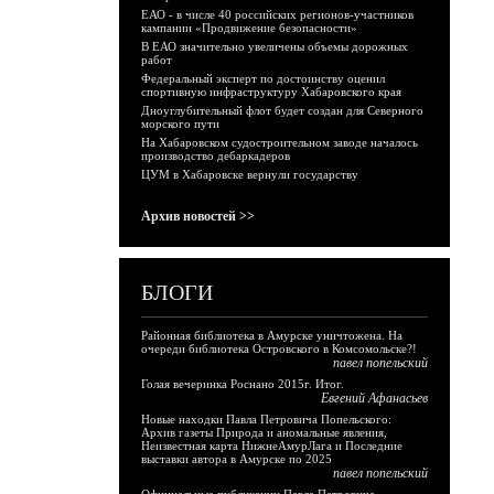
ЕАО - в числе 40 российских регионов-участников
кампании «Продвижение безопасности»
В ЕАО значительно увеличены объемы дорожных
работ
Федеральный эксперт по достоинству оценил
спортивную инфраструктуру Хабаровского края
Дноуглубительный флот будет создан для Северного
морского пути
На Хабаровском судостроительном заводе началось
производство дебаркадеров
ЦУМ в Хабаровске вернули государству
Архив новостей >>
БЛОГИ
Районная библиотека в Амурске уничтожена. На
очереди библиотека Островского в Комсомольске?!
павел попельский
Голая вечеринка Роснано 2015г. Итог.
Евгений Афанасьев
Новые находки Павла Петровича Попельского:
Архив газеты Природа и аномальные явления,
Неизвестная карта НижнеАмурЛага и Последние
выставки автора в Амурске по 2025
павел попельский