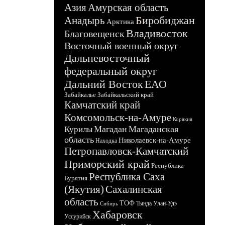
Азия
Амурская область
Биробиджан
Анадырь
Арктика
Владивосток
Благовещенск
Восточный военный округ
Дальневосточный
федеральный округ
Дальний Восток
ЕАО
Забайкалье
Забайкальский край
Камчатский край
Комсомольск-на-Амуре
Корякия
Магадан
Магаданская
Курилы
область
Николаевск-на-Амуре
Находка
Петропавловск-Камчатский
Приморский край
Республика
Республика Саха
Бурятия
(Якутия)
Сахалинская
область
ТОФ
Тында
Улан-Удэ
Сибирь
Хабаровск
Уссурийск