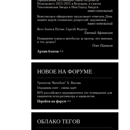
Официальные публикации Павла Петровича
Попельского 2023-2025 в Болгарии, в газетах
Тихоокеанская Звезда и Наш Город Амурск
павел попельский
Комсомольск официально продолжает отмечать День
памяти жертв сталинских репрессий: задумаемся...
павел попельский
Кого боится Путин: Сергей Фургал
Евгений Афанасьев
Повышение платы в автобусах за проезд: кто виноват,
и что делать?
Олег Паньков
Архив блогов >>
НОВОЕ НА ФОРУМЕ
Трилогия "Китобои" А. Вахова.
Охранник спит - смена идёт
80% российского медиаконтента это телевидение для
пациентов психдиспансера и наркологии.
Перейти на форум >>
ОБЛАКО ТЕГОВ