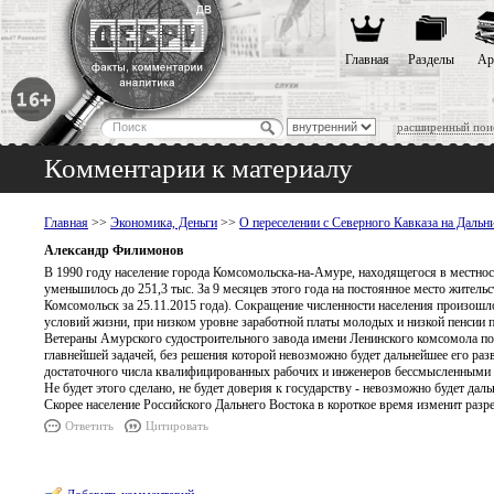
Главная
Разделы
Ар
расширенный пои
Комментарии к материалу
Главная
>>
Экономика, Деньги
>>
О переселении с Северного Кавказа на Дальн
Александр Филимонов
В 1990 году население города Комсомольска-на-Амуре, находящегося в местност
уменьшилось до 251,3 тыс. За 9 месяцев этого года на постоянное место житель
Комсомольск за 25.11.2015 года). Сокращение численности населения произош
условий жизни, при низком уровне заработной платы молодых и низкой пенсии 
Ветераны Амурского судостроительного завода имени Ленинского комсомола по
главнейшей задачей, без решения которой невозможно будет дальнейшее его раз
достаточного числа квалифицированных рабочих и инженеров бессмысленными 
Не будет этого сделано, не будет доверия к государству - невозможно будет дал
Скорее население Российского Дальнего Востока в короткое время изменит разрез
Ответить
Цитировать