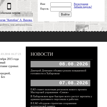
Имя:
Регистрация
Забыли пароль?
Пароль:
обильная версия
огия "Китобои" А. Вахова.
руйтесь, или авторизуйтесь.
НОВОСТИ
.03.2016 16:27:23
тября 2015 года
очный
08.08.2026
етание суровых
Дмитрий Демешин объявил режим повышенной
ередной,
готовности в Хабаровске
 Без
07.08.2026
ЕАО станет пилотным регионом нового проекта
Мастерской управления «Сенеж»
В Хабаровском крае быстрее всего растут зарплаты у
административного персонала и рабочих
В ЕАО обсудили стратегию сохранения
исторической памяти