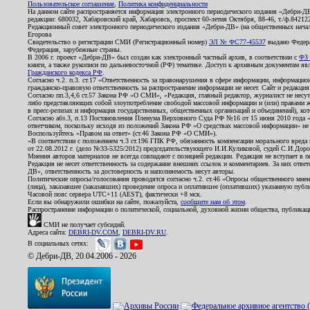
Пользовательское соглашение
,
Политика конфиденциальности
На данном сайте распространяется информация электронного периодического издания «Дебри-Д
редакции: 680032, Хабаровский край, Хабаровск, проспект 60-летия Октября, 88-46, т./ф.8421
Редакционный совет электронного периодического издания «Дебри-ДВ» (на общественных нач
Егорова
Свидетельство о регистрации СМИ (Регистрационный номер)
ЭЛ № ФС77-45537
выдано Федера
Федерация, зарубежные страны.
В 2006 г. проект «Дебри-ДВ» был создан как электронный частный архив, в соответствии с
ФЗ 
книги, а также рукописи по дальневосточной (РФ) тематике. Доступ к архивным документам явля
Гражданского кодекса РФ
.
Согласно ч.2. п.3. ст.17 «Ответственность за правонарушения в сфере информации, информац
гражданско-правовую ответственность за распространение информации не несет. Сайт и редакци
Согласно пп.3,4,6 ст.57 Закона РФ «О СМИ», «Редакция, главный редактор, журналист не несут
либо представляющих собой злоупотребление свободой массовой информации и (или) правами ж
в пресс-релизах и информация государственных, общественных организаций и объединений), кот
Согласно абз.3, п.13 Постановления Пленума Верховного Суда РФ №16 от 15 июня 2010 года 
ответчиком, поскольку исходя из положений Закона РФ «О средствах массовой информации» не 
Воспользуйтесь «Правом на ответ» (ст.46 Закона РФ «О СМИ»).
«В соответствии с положением ч.3 ст.196 ГПК РФ, обязанность компенсации морального вреда п
от 22.08.2012 г. (дело №33-5325/2012) председательствующего И.И.Куликовой, судей С.И.Дор
Мнения авторов материалов не всегда совпадают с позицией редакции. Редакция не вступает в п
Редакция не несет ответственность за содержание внешних ссылок и комментариев. За них отве
ДВ», ответственность за достоверность и наполняемость несут авторы.
Политические опросы/голосования проводятся согласно ч.2. ст.46 «Опросы общественного мнени
(лица), заказавшее (заказавших) проведение опроса и оплатившее (оплативших) указанную публик
Часовой пояс сервера UTC+11 (AEST), фактически +8 мск.
Если вы обнаружили ошибки на сайте, пожалуйста,
сообщите нам об этом
.
Распространение информации о политической, социальной, духовной жизни общества, публикац
СМИ не получает субсидий.
Адреса сайта:
DEBRI-DV.COM
,
DEBRI-DV.RU
.
В социальных сетях:
© Дебри-ДВ, 20.04.2006 - 2026