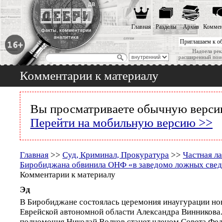
Главная
Разделы
Архив
Коммен
Приглашаем к о
Надоела рек
расширенный пои
Комментарии к материалу
Вы просматриваете обычную версию
Перейти на мобильную версию >>
Главная
>>
Суд, Криминал, Прокуратура
>>
Частная л
Биробиджана обвинила ОНФ «в заведомо ложных све
Комментарии к материалу
Эд
В Биробиджане состоялась церемония инаугурации но
Еврейской автономной области Александра Винникова
полномочия Николай Волков станет членом Совета Фе