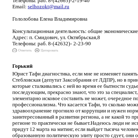
Телефоны: раб. 8-(42665)-2-19-40
Email:
selhozokt@mail.ru
Гололобова Елена Владимировна
Консультационная деятельность: общие экономическ
Адрес: п. Смидович, ул. Октябрьская,8
Телефоны: раб. 8-(42632)- 2-23-90
Ответить
Цитировать
Горький
Юрист Тафи диагностика, если мне не изменяет память
Стебловская (депутат Заксобрания от ЛДПР), но в при
которые сталкивались с ней во время ее бытности судье
последующим, прекрасно знают, что это за специалист, 
элементарно исковое составить не может, очередное п
профессионализма. Что касается Тафи, то сколько можн
здравоохранение прогнило от коррупции и нужен нор
заинтересованный в развитии региона, а не какой то пр
регионе то практически не бывает.Надеюсь люди не ис
придут 12 марта на митинг, если выйдет тысяча челове
образованную политическую элиту просто сдует, они о