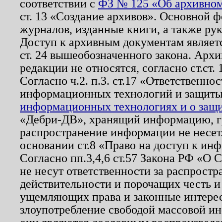
соответствии с
ФЗ № 125 «Об архивном
ст. 13 «Создание архивов». Основной ф
журналов, изданные книги, а также ру
Доступ к архивным документам являетс
ст. 24 вышеобозначенного закона. Арх
редакции не относятся, согласно ст.ст. 
Согласно ч.2. п.3. ст.17 «Ответственн
информационных технологий и защит
информационных технологиях и о защит
«Дебри-ДВ», хранящий информацию, гр
распространение информации не несет.
основании ст.8 «Право на доступ к ин
Согласно пп.3,4,6 ст.57 Закона РФ «О
не несут ответственности за распрост
действительности и порочащих честь и
ущемляющих права и законные интере
злоупотребление свободой массовой ин