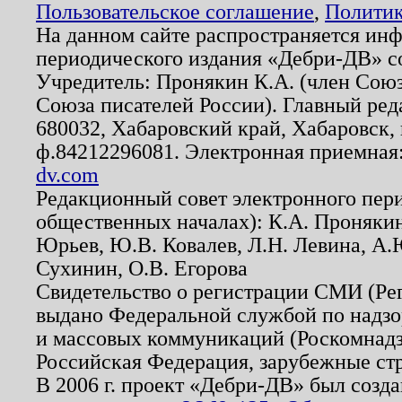
Пользовательское соглашение
,
Политик
На данном сайте распространяется ин
периодического издания «Дебри-ДВ» с
Учредитель: Пронякин К.А. (член Союз
Союза писателей России). Главный ред
680032, Хабаровский край, Хабаровск, п
ф.84212296081. Электронная приемная
dv.com
Редакционный совет электронного пер
общественных началах): К.А. Проняки
Юрьев, Ю.В. Ковалев, Л.Н. Левина, А.
Сухинин, О.В. Егорова
Свидетельство о регистрации СМИ (Р
выдано Федеральной службой по надзо
и массовых коммуникаций (Роскомнадзо
Российская Федерация, зарубежные ст
В 2006 г. проект «Дебри-ДВ» был созда