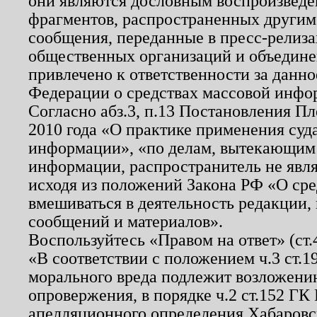
они являются дословным воспроизведе
фрагментов, распространенных другим
сообщения, переданные в пресс-релиза
общественных организаций и объединен
привлечено к ответственности за данн
Федерации о средствах массовой инфо
Согласно абз.3, п.13 Постановления П
2010 года «О практике применения суд
информации», «по делам, вытекающим
информации, распространитель не явл
исходя из положений Закона РФ «О ср
вмешиваться в деятельность редакции, 
сообщений и материалов».
Воспользуйтесь «Правом на ответ» (ст
«В соответствии с положением ч.3 ст.
морального вреда подлежит возложению
опровержения, в порядке ч.2 ст.152 ГК 
апелляционного определения Хабаровско