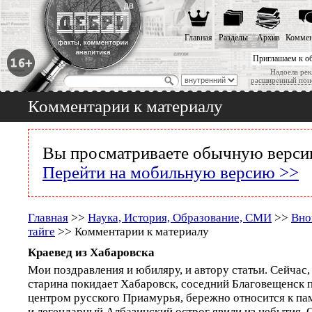
Главная
Разделы
Архив
Коммен
Приглашаем к о
Надоела рек
расширенный пои
Комментарии к материалу
Вы просматриваете обычную версию
Перейти на мобильную версию >>
Главная
>>
Наука, История, Образование, СМИ
>>
Вно
тайге
>> Комментарии к материалу
Краевед из Хабаровска
Мои поздравления и юбиляру, и автору статьи. Сейчас,
старина покидает Хабаровск, соседний Благовещенск п
центром русского Приамурья, бережно относится к па
и легендарный Албазинский острог явили из небытия. 