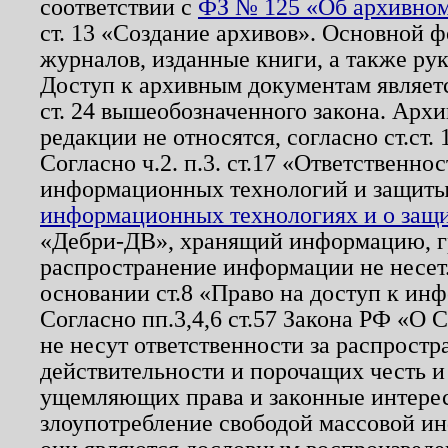
соответствии с
ФЗ № 125 «Об архивном
ст. 13 «Создание архивов». Основной ф
журналов, изданные книги, а также ру
Доступ к архивным документам являетс
ст. 24 вышеобозначенного закона. Арх
редакции не относятся, согласно ст.ст. 
Согласно ч.2. п.3. ст.17 «Ответственн
информационных технологий и защит
информационных технологиях и о защит
«Дебри-ДВ», хранящий информацию, гр
распространение информации не несет.
основании ст.8 «Право на доступ к ин
Согласно пп.3,4,6 ст.57 Закона РФ «О
не несут ответственности за распрост
действительности и порочащих честь и
ущемляющих права и законные интере
злоупотребление свободой массовой ин