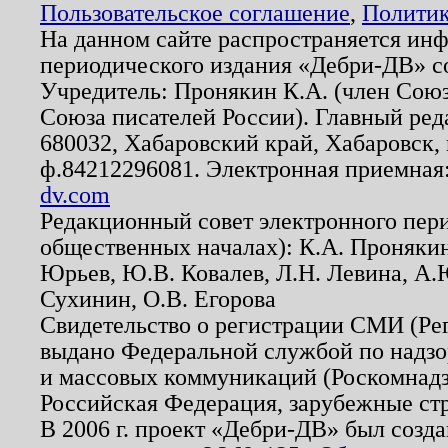
Пользовательское соглашение
,
Политик
На данном сайте распространяется ин
периодического издания «Дебри-ДВ» с
Учредитель: Пронякин К.А. (член Союз
Союза писателей России). Главный ред
680032, Хабаровский край, Хабаровск, п
ф.84212296081. Электронная приемная
dv.com
Редакционный совет электронного пер
общественных началах): К.А. Проняки
Юрьев, Ю.В. Ковалев, Л.Н. Левина, А.
Сухинин, О.В. Егорова
Свидетельство о регистрации СМИ (Р
выдано Федеральной службой по надзо
и массовых коммуникаций (Роскомнадзо
Российская Федерация, зарубежные ст
В 2006 г. проект «Дебри-ДВ» был созда