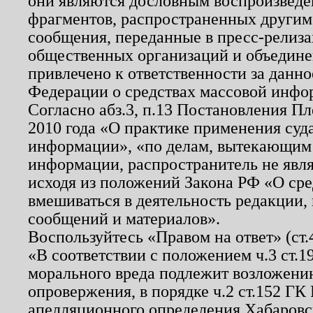
они являются дословным воспроизведе
фрагментов, распространенных другим
сообщения, переданные в пресс-релиза
общественных организаций и объединен
привлечено к ответственности за данн
Федерации о средствах массовой инфо
Согласно абз.3, п.13 Постановления П
2010 года «О практике применения суд
информации», «по делам, вытекающим
информации, распространитель не явл
исходя из положений Закона РФ «О ср
вмешиваться в деятельность редакции, 
сообщений и материалов».
Воспользуйтесь «Правом на ответ» (ст
«В соответствии с положением ч.3 ст.
морального вреда подлежит возложению
опровержения, в порядке ч.2 ст.152 ГК 
апелляционного определения Хабаровско