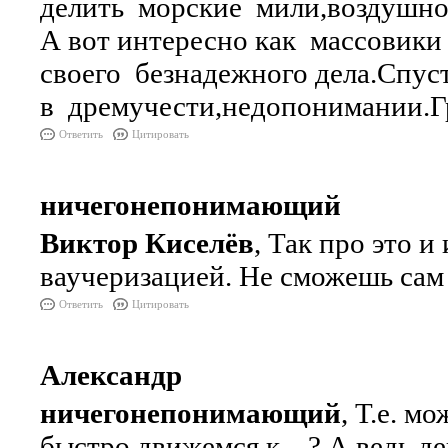
делить морские мили,воздушно
А вот интересно как массовики
своего безнадежного дела.Спус
в дремучести,недопонимании.Г
Ответить
Цитировать
ничегонепонимающий
Виктор Киселёв
, Так про это и
ваучеризацией. Не сможешь сам 
Ответить
Цитировать
Александр
ничегонепонимающий
, Т.е. м
быстро движемся к ...? А,ведь д