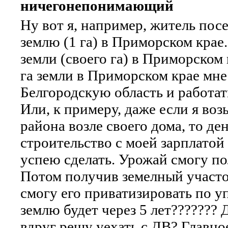
ничегонепонимающий
Ну вот я, например, житель пос
землю (1 га) в Приморском крае
земли (своего га) в Приморском
га земли в Приморском крае мне
Белгородскую область и работать
Или, к примеру, даже если я во
района возле своего дома, то д
строительство с моей зарплатой в
успею сделать. Урожай смогу п
Потом получив земелный участок
смогу его приватизировать по у
землю будет через 5 лет??????? 
вдруг решу уехать с ДВ? Главно