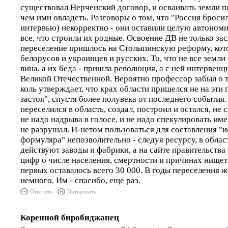
существовал Нерченский договор, и осваивать земли по
чем ими овладеть. Разговоры о том, что "Россия бросил
интервью) некорректно - они оставили целую автономи
все, что строили их родные. Освоение ДВ не только зас
переселение пришлось на Столыпинскую реформу, кото
белорусов и украинцев и русских. То, что не все земли
вина, а их беда - пришла революция, а с ней интервенц
Великой Отечественной. Вероятно профессор забыл о т
коль утверждает, что крах области пришелся не на эти 
застоя", спустя более полувека от последнего события.
переселился в область, создал, построил и остался, не 
не надо надрыва в голосе, и не надо спекулировать име
не разрушал. И-нетом пользоваться для составления "
формуляра" непозволительно - следуя ресурсу, в облас
действуют заводы и фабрики, а на сайте правительства
цифр о числе населения, смертности и причинах нищеты.
первых оставалось всего 30 000. В годы переселения
немного. Им - спасибо, еще раз.
Ответить
Цитировать
Коренной биробиджанец