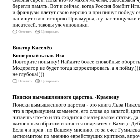
берегли память. Вот и сейчас, когда Россия бомбит Иг
и французы плетут свою версию и при пишут победу се
напишут свою историю Приамурья, а у нас танцульки и
писателей, таковы уж чиновники.
Ответить
Цитировать
Виктор Киселёв
Кошерный казак Изя
Повторите попытку! Найдите более спокойные оборо
Модератор не будет тогда корректировать, а я пойму.))
не глубока!)))
Ответить
Цитировать
Поиски вымышленного царства. -Краеведу
Поиски вымышленного царства - это книга Льва Никола
что в предыдущем комменте, его слова до запятой, цита
читаешь что-то и это сходится с материалом статьи, д
жизненным образом и хочется поделится с Вами ,с Де
Если я и прав , по Вашему мнению, то за счет Гумилев
антисемитом по мнению еврействущих критиков, впроч