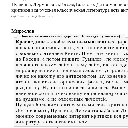
Пушкина, Лермонтова,Гоголя,Толстого. Да по мнению
критиков вся русская классическая литература есть ан
Ответить
Цитировать
Мирослав
Поиски вымышленного царства. -Краеведищу
Краеведище - любтелям вымышленных царс
прекрасно должны знать, что чтение интернета,
сравнимо с чтением Книги. Прочтите книгу Гу
до России, а потом пишите. Гумилев , по моем
ненависти к кому-либо и чему либо, т.к. облад
мироощущением и понимал сложное устройство
лично не нахожу его антисемитом. Ну конечно 
что он пишет о исторических фактах, где нет 
рыцарству. Ну так его и нигде и никогда Вы не 
наверное,хотя я имею ввиду национальную до
на иудаизме, а не отдельных личостей.
Ну куда большими антисемитами теже критики
Достоевского, Пушкина, Лермонтова,Гоголя,То
мнению современных интернет критиков вся ру
литература есть антисемитизм.