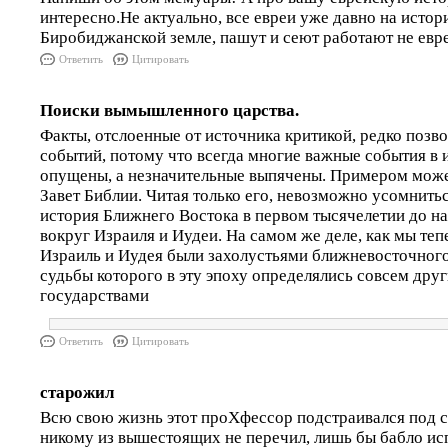
интересно.Не актуально, все евреи уже давно на истор
Биробиджанской земле, пашут и сеют работают не евре
Ответить
Цитировать
Поиски вымышленного царства.
Факты, отслоенные от источника критикой, редко позв
событий, потому что всегда многие важные события в
опущены, а незначительные выпячены. Примером може
Завет Библии. Читая только его, невозможно усомниться
история Ближнего Востока в первом тысячелетии до н
вокруг Израиля и Иудеи. На самом же деле, как мы теп
Израиль и Иудея были захолустьями ближневосточного
судьбы которого в эту эпоху определялись совсем дру
государствами
Ответить
Цитировать
старожил
Всю свою жизнь этот проХфессор подстраивался под с
никому из вышестоящих не перечил, лишь бы бабло исп