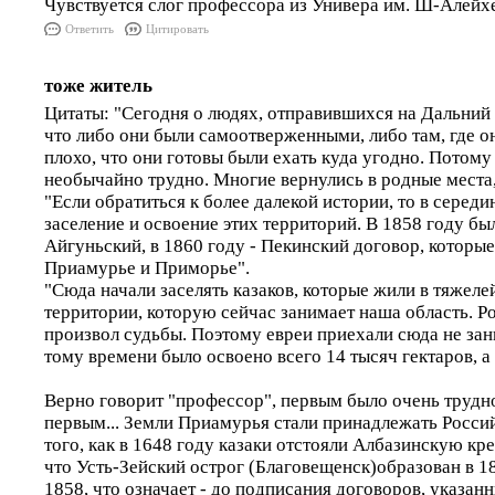
Чувствуется слог профессора из Универа им. Ш-Алейх
Ответить
Цитировать
тоже житель
Цитаты: "Сегодня о людях, отправившихся на Дальний 
что либо они были самоотверженными, либо там, где о
плохо, что они готовы были ехать куда угодно. Потом
необычайно трудно. Многие вернулись в родные места,
"Если обратиться к более далекой истории, то в серед
заселение и освоение этих территорий. В 1858 году бы
Айгуньский, в 1860 году - Пекинский договор, которые
Приамурье и Приморье".
"Сюда начали заселять казаков, которые жили в тяжел
территории, которую сейчас занимает наша область. Р
произвол судьбы. Поэтому евреи приехали сюда не зан
тому времени было освоено всего 14 тысяч гектаров, а
Верно говорит "профессор", первым было очень трудн
первым... Земли Приамурья стали принадлежать Росси
того, как в 1648 году казаки отстояли Албазинскую кр
что Усть-Зейский острог (Благовещенск)образован в 18
1858, что означает - до подписания договоров, указа