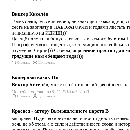
Виктор Киселёв
Только наш, русский еврей, не знающий языка идиш, с
сесть на зарплату в ЛАБОРАТОРИИ и годами листать т
написанную на ИДИШ!)))
Да ещё получая и бонусы от возглавляемого бурятом 
Географического общества, экспедиционные войска ко
изучению Сирии))) Словом,
огромный простор для м
грядущие нам обещают года!)))
Ответить
Цитировать
Кошерный казак Изя
Виктор Киселёв
, может ещё габонский для общего ра
Отредактировано 01.11.2015 00:55:00
Ответить
Цитировать
Краевед - автору Вымышленного царств В
вы правы, Иудея во времена античности действительно
речь не об этом, а о силе и действенности слова и ист
сильны евреи. Пока кто-то махал мечами, завоёвывая ч