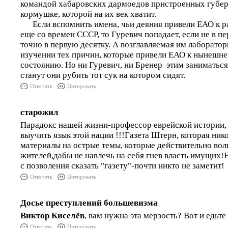
командой хабаровских дармоедов пристроенных губе
кормушке, которой на их век хватит.
Если вспомнить имена, чьи деяния привели ЕАО к р
еще со времен СССР, то Гуревич попадает, если не в пе
точно в первую десятку. А возглавляемая им лаборатор
изучении тех причин, которые привели ЕАО к нынешне
состоянию. Но ни Гуревич, ни Бренер этим заниматься 
станут они рубить тот сук на котором сидят.
Ответить
Цитировать
старожил
Парадокс нашей жизни-профессор еврейской истории,
выучить язык этой нации !!!Газета Штерн, которая ник
материалы на острые темы, которые действительно во
жителей,дабы не навлечь на себя гнев власть имущих!Ес
с позволения сказать "газету"-почти никто не заметит!
Ответить
Цитировать
Досье преступлений большевизма
Виктор Киселёв
, вам нужна эта мерзость? Вот и едьте 
Ответить
Цитировать