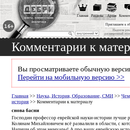
Главная
Разделы
Архив
Коммен
Приглашаем к о
Надоела рек
расширенный пои
Комментарии к мате
Вы просматриваете обычную версию
Перейти на мобильную версию >>
Главная
>>
Наука, История, Образование, СМИ
>>
Чем
история
>> Комментарии к материалу
снова басни
Господин профессор еврейской науки-истории лучше ра
Колянам Михайловичем всё развалили в области, с кото
Напиши об этом мемуары! А про вашу еврейскую исто