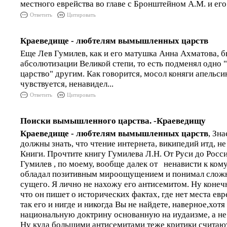
местного еврейства во главе с Бронштейном А.М. и его
Ответить
Цитировать
Краеведище - любтелям вымышленных царств
Еще Лев Гумилев, как и его матушка Анна Ахматова, б
абсолютизации Великой степи, то есть подменял одн
царство" другим. Как говорится, мосол коняги апельсин
чувствуется, ненавидел...
Ответить
Цитировать
Поиски вымышленного царства. -Краеведищу
Краеведище - любтелям вымышленных царств
, Зн
должны знать, что чтение интернета, википедий итд, н
Книги. Прочтите книгу Гумилева Л.Н. От Руси до Росси
Гумилев , по моему, вообще далек от ненависти к кому-
обладал позитивным мироощущением и понимал сложн
сущего. Я лично не нахожу его антисемитом. Ну конеч
что он пишет о исторических фактах, где нет места ев
так его и нигде и никогда Вы не найдете, наверное,хот
национальную доктрину основанную на иудаизме, а не
Ну куда большими антисемитами теже критики считают