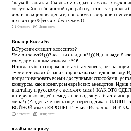
"наукой" занялся! Сколько молодых, с соответствующ
могут найти себе достойную работу, а этот устроился 
ооочень хорошие деньги, при ооочень хорошей пенсии
другой проХфессор=бестыжие!!!
Ответить
Цитировать
Виктор Киселёв
В.Гуревич смешит одесситов?
Чем он занят?!)))Знает ли он идиш?!)))Идиш надо был
государственным языком ЕАО!
И тогда губернатором не стал бы человек, не знающ
туристическая обязана сопровождаться идиш всюду. 
популяризировать всеми доступными способами, устра
конкурсы, как и конкурсы еврейских анекдотов. Идиш 
и китайцу и русскому с детского сада! КАК ЭТО СДЕ
интересных людей немедленно подтянула бы эта инициа
мира!)))А здесь человек ищет переводчика с ИДИШ -
ВОЙНОЙ языка ЕВРОПЫ! Изучает Историю - И ЧТО...?
Ответить
Цитировать
якобы историку