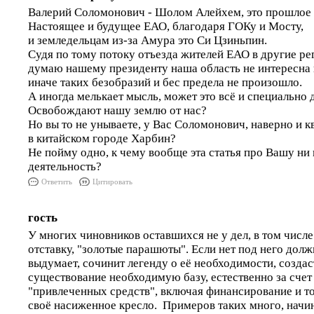
Валерий Соломонович - Шолом Алейхем, это прошлое
Настоящее и будущее ЕАО, благодаря ГОКу и Мосту,
и земледельцам из-за Амура это Си Цзиньпин.
Судя по тому потоку отъезда жителей ЕАО в другие ре
думаю нашему президенту наша область не интересна
иначе таких безобразий и бес предела не произошло.
А иногда мелькает мысль, может это всё и специально
Освобождают нашу землю от нас?
Но вы то не унываете, у Вас Соломонович, наверно и к
в китайском городе Харбин?
Не пойму одно, к чему вообще эта статья про Вашу ни
деятельность?
Ответить
Цитировать
гость
У многих чиновников оставшихся не у дел, в том числ
отставку, "золотые парашюты". Если нет под него долж
выдумает, сочинит легенду о её необходимости, создас
существование необходимую базу, естественно за сче
"привлеченных средств", включая финансирование и т
своё насиженное кресло. Примеров таких много, начин