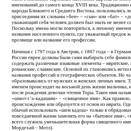
именований до самого конца XVIII века. Традиционно е
народы Ближнего и Среднего Востока, пользовались л
присоединяя их словами «бен» – «сын» или «бат» – «
уважающий себя человек должен был знать не менее с
Поскольку имена могли повторяться, к личному имено
название населенного пункта, где уважаемый предок ж
прозвище или название его профессии.
Начиная с 1797 года в Австрии, с 1807 года – в Германи
России евреи должны были сами выбирать себе фамили
содержать различные языковые элементы – ивритские, 
романские, славянские. Основой их становились ветхо
названия профессий и географических объектов. Но ч
образовывались от мужских и женских личных имен. 
именем происходит на восьмой день жизни мальчика, и
после рождения девочки чтения Торы. Такое имя назы
«шмот-г’а-кадашим» – «священное имя». Как правило,
происхождение или образуется от основ из иврита. Од
обычай использовать «шем кадош» только в обрядовых 
повседневной жизни заменять его на «бытовое имя», 
всего служила уменьшительная форма священного име
Мордехай – Мотл).