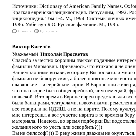
Источники: Dictionary of American Family Names, Oxford
Краткая еврейская энциклопедия. Иерусалим, 1992. Ро
энциклопедия. Том 1-4. М., 1994. Системы личных имен
1986. Унбегаун Б.О. Русские фамилии. М., 1995.
Ответить
Цитировать
Виктор Киселёв
Уважаемый
Николай Просветов
Спасибо за честно хорошим языком поданные интерес
фамилии Мирмович. Признаюсь, что втихаря я не очень
Вашим заочным визави, которому Вы посвятили много р
фамилии не белорусские, а более понятные мне восточ
славянские - и еврейские корни. В Европе они жили ря
что она скорее была общееврейской, чем немецкой, фр
польской. В то время в Европе евреи представляли все
были банкирами, театралами, извозчиками, ремесленни
все говорили на ИДИШ, а не на иврите. Потому культу
мне интересны, а вот участие иврита в те времена бер
материала. Надеюсь, во время подборки Вы подостыли 
желания кого то уесть или оскорбить?)))
Вы не философ?))) В реку жизни дважды не окунуться.