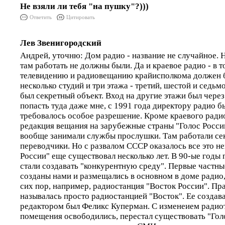
Не взяли ли тебя "на пушку"?)))
Ответить
Цитировать
Лев Звенигородский
Андрей, уточню: Дом радио - название не случайное.
там работать не должны были. Да и краевое радио - в 
телевидению и радиовещанию крайисполкома должен б
несколько студий и три этажа - третий, шестой и седьм
был секретный объект. Вход на другие этажи был чере
попасть туда даже мне, с 1991 года директору радио б
требовалось особое разрешение. Кроме краевого ради
редакция вещания на зарубежные страны "Голос Росси
вообще занимали службы прослушки. Там работали се
переводчики. Но с развалом СССР оказалось все это н
России" еще существовал несколько лет. В 90-ые годы
стали создавать "конкурентную среду". Первые частн
созданы нами и размещались в основном в доме радио,
сих пор, например, радиостанция "Восток России". Пра
называлась просто радиостанцией "Восток". Ее создав
редактором был Феликс Куперман. С изменеием радио
помещения освободились, перестал существовать "Голо