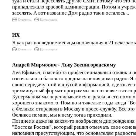
туда и стали переселять другие СМИ, потому что это 
принадлежало краевой администрации. Потом и учрежд
заселять. А вот название Дом радио так и осталось...
Ответить
Цитировать
ИХ
Я как раз последние месяцы иновещания в 21 веке заста
Ответить
Цитировать
Андрей Мирмович - Льву Звенигородскому
Лев Ефимыч, спасибо за профессиональный отклик и п
изначального базового предназначения дома радио. Я 
свою передачу этой и другой информацией, сделав ее 
трехминутный формат программы не позволяет всего р
Куперманом мы переписываемся изредка, я его помню, 
хорошего знакомого. Помню и тяжелые годы когда "Во
а Феликса отправили в Москву в пресс-службу. Все эт
Феликса помню, мы к нему тогда приходили.
Позднее я даже на каком-то ноябрьском дне рождения
"Востока России", который решил отмечать свое основа
напомнил присутствующим, что основателем радиоста