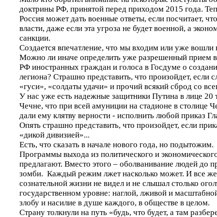
доктрины РФ, принятой перед приходом 2015 года. Тепе
Россия может дать военные ответы, если посчитает, что
власти, даже если эта угроза не будет военной, а экон
санкции.
Создается впечатление, что мы входим или уже вошли 
Можно ли иначе определить уже разрешенный прием 
РФ иностранных граждан и голоса в Госдуме о создан
легиона? Страшно представить, что произойдет, если с
«гуси», «солдаты удачи» и прочий всякий сброд со все
У нас уже есть надежные защитники Путина в лице 20 
Чечне, что при всей амуниции на стадионе в столице 
дали ему клятву верности - исполнить любой приказ 
Опять страшно представить, что произойдет, если прик
«дикой дивизией»...
Есть, что сказать в начале нового года, но подытожим.
Программы выхода из политического и экономического
предлагают. Вместо этого – оболванивание людей до п
зомби. Каждый режим лжет насколько может. И все же 
сознательной жизни не видел и не слышал столько ого
государственном уровне: наглой, лживой и масштабно
злобу и насилие в душе каждого, в обществе в целом.
Страну толкнули на путь «будь, что будет, а там разбер