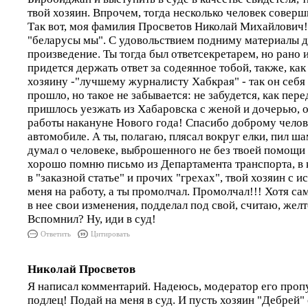
твой хозяин. Впрочем, тогда несколько человек соверш
Так вот, моя фамилия Просветов Николай Михайлович!
"беларусы мы". С удовольствием подниму материалы д
произведение. Ты тогда был ответсекретарем, но рано 
придется держать ответ за содеянное тобой, также, ка
хозяину -"лучшему журналисту Хабкрая" - так он себя 
прошло, но такое не забывается: не забудется, как пер
пришлось уезжать из Хабаровска с женой и дочерью, о
работы накануне Нового года! Спасибо доброму челове
автомобиле. А ты, полагаю, плясал вокруг елки, пил ша
думал о человеке, выброшенного не без твоей помощи 
хорошо помню письмо из Департамента транспорта, в
в "заказной статье" и прочих "грехах", твой хозяин с и
меня на работу, а ты промолчал. Промолчал!!! Хотя са
в нее свои изменения, подделал под свой, считаю, жел
Вспомнил? Ну, иди в суд!
Ответить
Цитировать
Николай Просветов
Я написал комментарий. Надеюсь, модератор его пропу
подлец! Подай на меня в суд. И пусть хозяин "Дебрей"