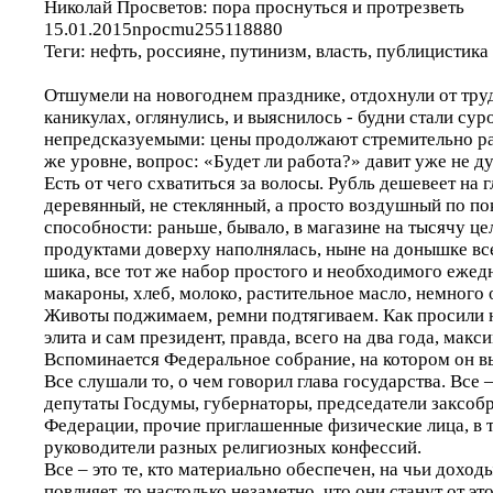
Николай Просветов: пора проснуться и протрезветь
15.01.2015npocmu255118880
Теги: нефть, россияне, путинизм, власть, публицистика
Отшумели на новогоднем празднике, отдохнули от тру
каникулах, оглянулись, и выяснилось - будни стали су
непредсказуемыми: цены продолжают стремительно рас
же уровне, вопрос: «Будет ли работа?» давит уже не ду
Есть от чего схватиться за волосы. Рубль дешевеет на г
деревянный, не стеклянный, а просто воздушный по по
способности: раньше, бывало, в магазине на тысячу ц
продуктами доверху наполнялась, ныне на донышке все
шика, все тот же набор простого и необходимого ежедн
макароны, хлеб, молоко, растительное масло, немного
Животы поджимаем, ремни подтягиваем. Как просили 
элита и сам президент, правда, всего на два года, макс
Вспоминается Федеральное собрание, на котором он в
Все слушали то, о чем говорил глава государства. Все –
депутаты Госдумы, губернаторы, председатели заксоб
Федерации, прочие приглашенные физические лица, в т
руководители разных религиозных конфессий.
Все – это те, кто материально обеспечен, на чьи доходы
повлияет, то настолько незаметно, что они станут от эт