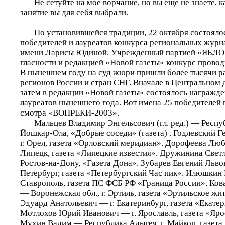
Не сетуйте на мое ворчание, но вы еще не знаете, к
занятие вы для себя выбрали.
По установившейся традиции, 22 октября состоялос
победителей и лауреатов конкурса региональных жур
имени Ларисы Юдиной. Учрежденный партией «ЯБЛО
гласности и редакцией «Новой газеты» конкурс провод
В нынешнем году на суд жюри пришли более тысячи ра
регионов России и стран СНГ. Вначале в Центральном 
затем в редакции «Новой газеты» состоялось награжде
лауреатов нынешнего года. Вот имена 25 победителей
смотра «ВОПРЕКИ-2003».
Мальцев Владимир Энгельсович (гл. ред.) — Республ
Йошкар-Ола, «Добрые соседи» (газета) . Годлевский 
г. Орел, газета «Орловский меридиан». Дорофеева Люб
Липецк, газета «Липецкие известия». Дружинина Светл
Ростов-на-Дону, «Газета Дона». Зубарев Евгений Льво
Петербург, газета «Петербургский Час пик». Илюшкин 
Ставрополь, газета ПС ФСБ РФ «Граница России». Ко
— Воронежская обл., г. Эртиль, газета «Эртильское жи
Эдуард Анатольевич — г. Екатеринбург, газета «Екатер
Мотлохов Юрий Иванович — г. Ярославль, газета «Яро
Мухин Вадим — Республика Адыгея, г. Майкоп, газет