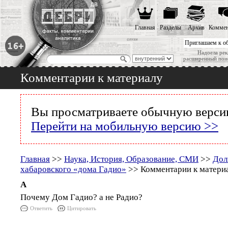
Главная
Разделы
Архив
Коммен
Приглашаем к о
Надоела рек
расширенный пои
Комментарии к материалу
Вы просматриваете обычную версию
Перейти на мобильную версию >>
Главная
>>
Наука, История, Образование, СМИ
>>
Дол
хабаровского «дома Гадио»
>> Комментарии к матери
А
Почему Дом Гадио? а не Радио?
Ответить
Цитировать