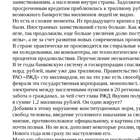
заимствованиям, а населения внутри страны. Задолжен
просроченным кредитам приблизилась к триллиону руб
возможного банкротства миллионов людей не видно.
Но есть и схожие моменты. Из предыдущего кризиса у
были. Иностранных заимствований стало больше. Как 
игле, так продолжили, еще больше увеличив долю пост
иглы», а не за счет развития новых современных произ
В стране практически не производятся ни стиральные 
ни холодильники, ни компьютеры, ни технологическое 
процентов продовольствия. Перечисление нескончаемо
В те годы банковскую систему и госкорпорации спасли
млрд. рублей, ныне уже два триллиона. Правительство
РАО «РЖД» сто миллиардов, но на это уже есть своеобр
февраля эта государственная корпорация, монополист
электричек между населенными пунктами в 20 регионах
забота о гражданах, за чей счет глава РЖД Якунин по
в сумме 1,2 миллиона рублей. Он один жирует?
Добавим к этому нарушение конституционных норм, у
свобод человека, введение уголовного наказания за с
мнение, противоположное официальному, и картина с
почти полная. Но не вся, дополнят некоторые реалии,
Нового года или сразу по наступлении его.
Мало кто обратил внимание на некоторые постулаты о