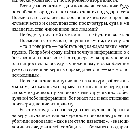
всячески укрывают от постороннего взора власти.
Вот и у меня нет-нет да и возникали сомнения: будут
российских городах и поселках ставить под удар и себя
Посмеют ли выставить на обозрение читателей произво
жульничество и самоуправство прокуратуры, суда и м
издевательства чиновников над людьми?
Не будет у них этой смелости — не будет и расслед
Посмели: не струсили, не ушли в кусты, не испугали
Что и говорить — работать над каждым таким мате
трудно. Попробуй сразу найти точную информацию о
беззаконии и произволе. Попади сразу на прием к пер
или напросись на беседу к униженному и оскорбленно
уже сломлен и не верит в справедливость, — все это п
немыслимым.
Но вот я читаю поступившие на конкурс работы и ви
мытьем, так катаньем открывают хлопающие перед нос
словом выуживают у капризных или струсивших собес
нужной тебе информации, бог знает где и как отыскив
подтверждающие их правоту.
Без этих трудов за расследование лучше не браться
на веру случайное или намеренное признание, украсит
убогими доводами: «как нам стало известно», «знающи
«один из следователей сообщил» — большего подарка