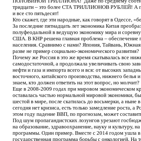
ПОЛОВИНОЙ ТРИЛЛИОНА! Даже по среднему соотн
тридцати – это более СТА ТРИЛЛИОНОВ РУБЛЕЙ! А п
и все сто пятьдесят!
Кто скажет, где эти народные, как говорят в Одессе, «
За последние пятнадцать лет экономика Китая преобра
полуфеодальной в ведущую экономику мира и соревнуе
США. В КНР решена главная проблема – обеспечение 
населения. Сравнимо с нами? Япония, Тайвань, Южная
разве не пример социально-экономического развития?
Почему же Россия в это же время скатывалась все ниже
самодостаточной, а продолжала увеличивать свою зави
нефти и газа и импорта всего и вся: от высоких западн
восточного, китайского производства, нижнего белья и
знаем, кто должен ответить на этот вопрос, но молчит?
Еще в 2008-2009 годах при мировом экономическом к
оставалась частью нормальной мировой экономики, бы
шестой в мире, после скатилась до восьмерки, а ныне в
сегодня нет кризиса, есть только замедление роста, а Р
этом году падение ВВП, по прогнозам, может составит
Под шум пропагандистских лозунгов урезают госбюдж
на образование, здравоохранение, науку и культуру, н
программы. Один пример. Вместе с 2014 годом ушла 
государственная программа борьбы с онкологией. На 