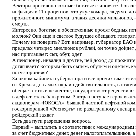
Векторы противоположные: богатые становятся богаче
инфляция в 11 процентов, что укус комара, людям с д
прожиточного минимума, а таких десятки миллионов, -
смерть.
Интересно, богатые и обеспеченные просят бедных пот
молчок? Они еще и светлое будущее обещают, говорят, 
Почему не поверить? Вот, например, губернатор ЕАО и
пределах четырех миллионов рублей, он точно дойдет 
нас приглашает: сыт, обут, одет.
А пенсионер, инвалид и другие, чей доход до прожит
дотягивает? Которым быть сытым, обутым и одетым, ка
потусторонняя?
За окном кабинета губернатора и все прочих властите
от Кремля до самых окраин действительность, в отличие
обещает стать еще жестче, государство от рецессии в 
в дефолт, стать банкротом. Завтра наступает срок выпл
акционерам «ЮКОСА», бывшей частной нефтяной ком
госкорпорацией «Роснефть» по разыгранному сценар
рейдерский захват.
Есть два пути разрешения вопроса.
Первый – выплатить в соответствии с международным 
за счет бюджетных денег, денег налогоплательщиков, а