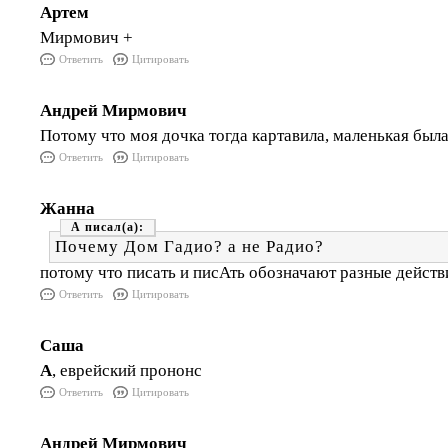
Артем
Мирмович +
Ответить
Цитировать
Андрей Мирмович
Потому что моя дочка тогда картавила, маленькая был
Ответить
Цитировать
Жанна
А
Почему Дом Гадио? а не Радио?
потому что писать и писАть обозначают разные действи
Ответить
Цитировать
Саша
А
, еврейский прононс
Ответить
Цитировать
Андрей Мирмович