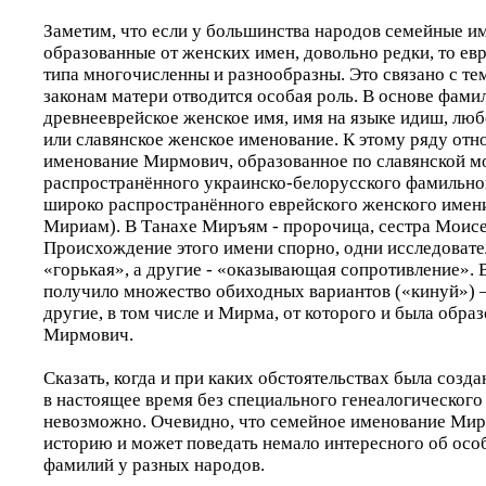
Заметим, что если у большинства народов семейные и
образованные от женских имен, довольно редки, то ев
типа многочисленны и разнообразны. Это связано с тем
законам матери отводится особая роль. В основе фами
древнееврейское женское имя, имя на языке идиш, лю
или славянское женское именование. К этому ряду отн
именование Мирмович, образованное по славянской 
распространённого украинско-белорусского фамильно
широко распространённого еврейского женского име
Мириам). В Танахе Миръям - пророчица, сестра Моисе
Происхождение этого имени спорно, одни исследовател
«горькая», а другие - «оказывающая сопротивление». 
получило множество обиходных вариантов («кинуй») 
другие, в том числе и Мирма, от которого и была обра
Мирмович.
Сказать, когда и при каких обстоятельствах была соз
в настоящее время без специального генеалогического
невозможно. Очевидно, что семейное именование Ми
историю и может поведать немало интересного об осо
фамилий у разных народов.