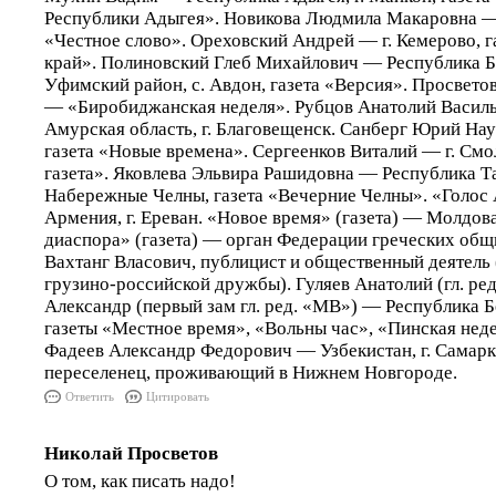
Республики Адыгея». Новикова Людмила Макаровна — 
«Честное слово». Ореховский Андрей — г. Кемерово, г
край». Полиновский Глеб Михайлович — Республика Б
Уфимский район, с. Авдон, газета «Версия». Просвет
— «Биробиджанская неделя». Рубцов Анатолий Василь
Амурская область, г. Благовещенск. Санберг Юрий Нау
газета «Новые времена». Сергеенков Виталий — г. Смо
газета». Яковлева Эльвира Рашидовна — Республика Тат
Набережные Челны, газета «Вечерние Челны». «Голос 
Армения, г. Ереван. «Новое время» (газета) — Молдова
диаспора» (газета) — орган Федерации греческих общ
Вахтанг Власович, публицист и общественный деятель
грузино-российской дружбы). Гуляев Анатолий (гл. ре
Александр (первый зам гл. ред. «МВ») — Республика Бе
газеты «Местное время», «Вольны час», «Пинская нед
Фадеев Александр Федорович — Узбекистан, г. Самар
переселенец, проживающий в Нижнем Новгороде.
Ответить
Цитировать
Николай Просветов
О том, как писать надо!