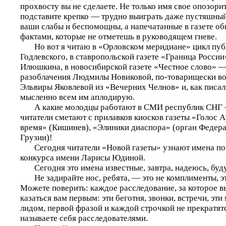
прохвосту вы не сделаете. Не только имя свое опозорит
подставите крепко — трудно выиграть даже пустяшный
ваши слабы и беспомощны, а напечатанные в газете об
фактами, которые не отметешь в руководящем гневе.
Но вот я читаю в «Орловском меридиане» цикл пуб
Годлевского, в ставропольской газете «Граница Росси
Илюшкина, в новосибирской газете «Честное слово» —
разоблачения Людмилы Новиковой, по-товарищески в
Эльвиры Яковлевой из «Вечерних Челнов» и, как писал
мысленно всем им аплодирую.
А какие молодцы работают в СМИ республик СНГ —
читатели сметают с прилавков киосков газеты «Голос 
время» (Кишинев), «Элиники диаспора» (орган Федер
Грузии)!
Сегодня читатели «Новой газеты» узнают имена поб
конкурса имени Ларисы Юдиной.
Сегодня это имена известные, завтра, надеюсь, буд
Не задирайте нос, ребята, — это не комплименты, э
Можете поверить: каждое расследование, за которое в
казаться вам первым: эти беготня, звонки, встречи, эти
лидом, первой фразой и каждой строчкой не прекратятс
называете себя расследователями.