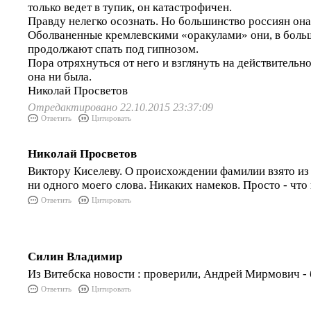
только ведет в тупик, он катастрофичен.
Правду нелегко осознать. Но большинство россиян она
Оболваненные кремлевскими «оракулами» они, в боль
продолжают спать под гипнозом.
Пора отряхнуться от него и взглянуть на действительно
она ни была.
Николай Просветов
Отредактировано 22.10.2015 23:37:09
Ответить
Цитировать
Николай Просветов
Виктору Киселеву. О происхождении фамилии взято из и
ни одного моего слова. Никаких намеков. Просто - что
Ответить
Цитировать
Силин Владимир
Из Витебска новости : проверили, Андрей Мирмович - 
Ответить
Цитировать