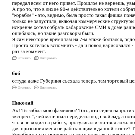
передал всем от него привет. Прошлое не вернешь, увы
А про то, что в лихие 90-е действительно хотели собр
"корабле" - это, видимо, была просто такая фишка пона
только не запустили, включая коммерческие структуры.
искренне хотел собрать хабаровские СМИ в доме радио
ошибаюсь, но такие разговоры были.
Я сам некоторое время там на 7-м этаже болтался, ряд
Просто хотелось вспомнить - да и повод нарисовался -
раз за коммент.
Ответить
Цитировать
боб
оттуда даже Губерния съехала теперь. там торговый це
Ответить
Цитировать
Николай
Ах! Ты забыл мою фамилию? Того, кто сидел напротив 
экспресс", чей материал переделал под свой лад, а пот
что я не ходил на работу, прогуливал и эта твоя ложь
для признания меня не работающим в данной газете? Т
Биробиджан и выступить в суде в качестве свидетеля, 