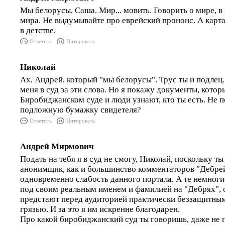
Мы белорусы, Саша. Мир... мовить. Говорить о мире, в
мира. Не выдумывайте про еврейский прононс. А карт
в детстве.
Ответить
Цитировать
Николай
Ах, Андрей, который "мы белорусы". Трус ты и подлец
меня в суд за эти слова. Но я покажу документы, кото
Биробиджанском суде и люди узнают, кто ты есть. Не
подложную бумажку свидетеля?
Ответить
Цитировать
Андрей Мирмович
Подать на тебя я в суд не смогу, Николай, поскольку ты
анонимщик, как и большинство комментаторов "Дебрей
одновременно слабость данного портала. А те немноги
под своим реальным именем и фамилией на "Дебрях", 
предстают перед аудиторией практически беззащитны
грязью. И за это я им искренне благодарен.
Про какой биробиджанский суд ты говоришь, даже не 