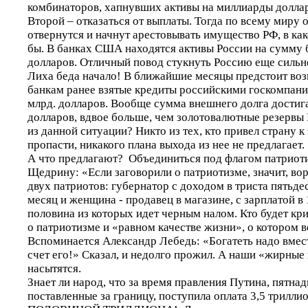
комбинаторов, хапнувших активы на миллиарды долла
Второй – отказаться от выплаты. Тогда по всему миру 
отвернутся и начнут арестовывать имущество РФ, в ка
бы. В банках США находятся активы России на сумму 
долларов. Отличный повод стукнуть Россию еще сильн
Лиха беда начало! В ближайшие месяцы предстоит во
банкам ранее взятые кредиты российскими госкомпани
млрд. долларов. Вообще сумма внешнего долга достига
долларов, вдвое больше, чем золотовалютные резервы 
из данной ситуации? Никто из тех, кто привел страну 
пропасти, никакого плана выхода из нее не предлагает.
А что предлагают? Объединиться под флагом патриоти
Щедрину: «Если заговорили о патриотизме, значит, в
двух патриотов: губернатор с доходом в триста пятьде
месяц и женщина - продавец в магазине, с зарплатой в 
половина из которых идет черным налом. Кто будет кр
о патриотизме и «равном качестве жизни», о котором 
Вспоминается Александр Лебедь: «Богатеть надо вместе
счет его!» Сказал, и недолго прожил. А наши «жирные 
насытятся.
Знает ли народ, что за время правления Путина, пятнадца
поставленные за границу, поступила оплата 3,5 трилли