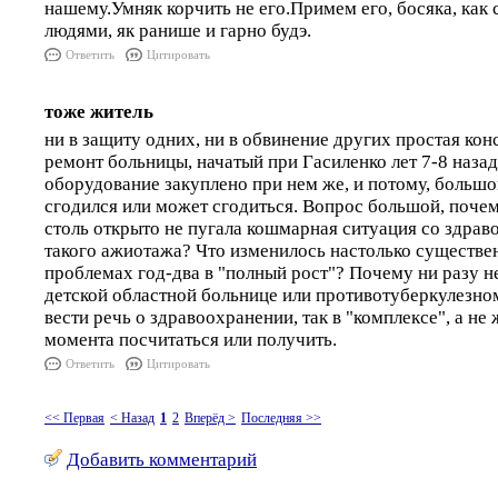
нашему.Умняк корчить не его.Примем его, босяка, как 
людями, як ранише и гарно будэ.
Ответить
Цитировать
тоже житель
ни в защиту одних, ни в обвинение других простая конс
ремонт больницы, начатый при Гасиленко лет 7-8 назад
оборудование закуплено при нем же, и потому, большой
сгодился или может сгодиться. Вопрос большой, почем
столь открыто не пугала кошмарная ситуация со здрав
такого ажиотажа? Что изменилось настолько существен
проблемах год-два в "полный рост"? Почему ни разу н
детской областной больнице или противотуберкулезно
вести речь о здравоохранении, так в "комплексе", а не
момента посчитаться или получить.
Ответить
Цитировать
<< Первая
< Назад
1
2
Вперёд >
Последняя >>
Добавить комментарий