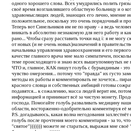
одного хорошего слова. Всех умудрились полить грязь
своё время возглавлявшего областную больницу и о к
здравомыслящих людей, знающих его лично, мнение и
положительное, поскольку это очень порядочный и пр
Теперь вот Синельников им не по нраву - а ведь челове
вникать в абсолютно незнакомую для него работу и ка
рано... Чтобы сразу расставить точки над i: я не могу с
от новых (и не очень новых)назначений в правительств
начальника управления здравоохранения и его первого
качестве главного врача мне мало симпатичен, посколь
теме происходящего и знаю всех вышеупомянутых не п
ЧТО и, главное, КАК пишут голубь с бурындиным - это
чувство омерзения... потому что "правда" их густо заме
методы их работы и комментировать не хочется... пиран
красного словца и собственных амбиций готовы сожрат
подавятся... к сожалению, масса людей верит им, потом
информацией и принимает всё за чистую монету. Продо
господа. Помогайте голубь разваливать медицину наш
области, восторженно-одобрительно комментируя её м
P.S. догадываюсь, какая волна негодования захлестнёт
голубь после прочтения моего комментария - за то, чт
"святое"))))))) можете не стараться, выражая мне своё 