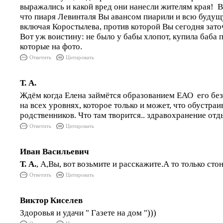
выражались и какой вред они нанесли жителям края! Во
что пиаря Левинталя Вы авансом пиарили и всю будущ
включая Коростылева, против которой Вы сегодня заточ
Вот уж воистину: не было у бабы хлопот, купила баба 
которые на фото.
Ответить
Цитировать
Т. А.
Ждём когда Елена займётся образованием ЕАО его бе
на всех уровнях, которое только и может, что обустраи
родственников. Что там творится.. здравохранение отд
Ответить
Цитировать
Иван Васильевич
Т. А.
, А,Вы, вот возьмите и расскажите.А то только стон
Ответить
Цитировать
Виктор Киселев
Здоровья и удачи " Газете на дом ")))