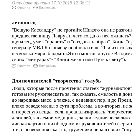
Отредактировано 17.10.2015 12:38:13
Ответить
Цитировать
летописец
"Вещую Кассандру" не трогайте!Никого она не разгон
предшественницу Лаврук и чего тогда от неё ожидать
щупалец, умел "править" и "создавать образ". Когда "
генералу МВД Болоняеву особняк и ещё 11-и из его ко
несколько млрд. бюджета.Это и многое другое Владим
своих "мемуарах"- "Книга жизни или Путь к свету").
Ответить
Цитировать
Для почитателей "творчества" голубь
Люди, которые после прочтения статеек "журналистов
готовы им рукоплескать за, так сказать, смелость в до
до народных масс, а также, с недавних пор, и до Прези
плохо осведомлены о сути проблемы, а во-вторых, не 
интересную вещь... если проанализировать "творчест
деятелей, касаемое медицины, за последние несколько 
дивная картина: ни об одном из руководителей сферы
эти, с позволения сказать, труженики пера в своих "опу