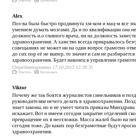
Ответить
Цитировать
Alex
Поз-ва была быстро продвинута хм-ком и мац-м все зна
умением думать мозгами. Да и по квалификации она не
должность и.о главного врача, ни на должность замест
здравоохранения. А хамство всегда прикрывалось без
совещаниях не может ни на один вопрос грамотно ответ
до сих пор её не выпер, то значит и сам не разбирается
здравоохранения. Будет наконец в управлении грамотна
Отредактировано 17.10.2015 12:39:35
Ответить
Цитировать
Viktor
Почему же так боятся журналистов синельников и по
руководителям нечего делать в здравоохранении. Позд
знает законы, но и не умеет читать приказы Минздрава
искажает. Вот и имеем сегодня закрытие отделений ск
превращение их в неотложки. Масса жалоб было на неё
сегодня тоже. До каких пор безграмотные будут проси
здравоохранения.