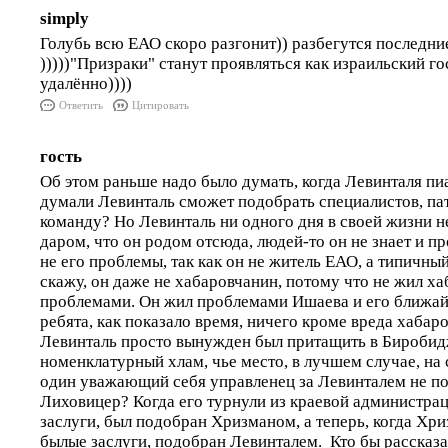
simply
Голубь всю ЕАО скоро разгонит)) разбегутся последни
)))))"Призраки" станут проявляться как израильский гос
удалённо))))
Ответить
Цитировать
гость
Об этом раньше надо было думать, когда Левинталя пи
думали Левинталь сможет подобрать специалистов, па
команду? Но Левинталь ни одного дня в своей жизни н
даром, что он родом отсюда, людей-то он не знает и 
не его проблемы, так как он не житель ЕАО, а типичн
скажу, он даже не хабаровчанин, потому что не жил х
проблемами. Он жил проблемами Ишаева и его ближай
ребята, как показало время, ничего кроме вреда хабар
Левинталь просто вынужден был притащить в Биробидж
номенклатурный хлам, чье место, в лучшем случае, на 
один уважающий себя управленец за Левинталем не пой
Лиховицер? Когда его турнули из краевой администраци
заслуги, был подобран Хризманом, а теперь, когда Хри
былые заслуги, подобран Левинталем. Кто бы рассказал