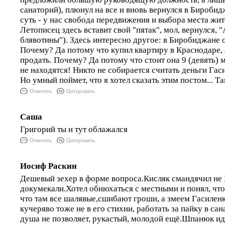
санаторий), плюнул на все и вновь вернулся в Биробидж
суть - у нас свобода передвижения и выбора места жит
Летописец здесь вставит свой "пятак", мол, вернулся, "
блявотины"). Здесь интересно другое: в Биробиджане о
Почему? Да потому что купил квартиру в Краснодаре, 
продать. Почему? Да потому что стоит она 9 (девять) 
не находятся! Никто не собирается считать деньги Гас
Но умный поймет, что я хотел сказать этим постом... Та
Ответить
Цитировать
Саша
Григорий ты и тут облажался
Ответить
Цитировать
Иосиф Раскин
Дешевый зехер в форме вопроса.Кисляк смандячил не Г
докумекали.Хотел обнюхаться с местными и понял, что
что там все шалявые,сшибают гроши, а змеем Гасиленк
кучеряво тоже не в его стихии, работать за пайку в са
душа не позволяет, рукастый, молодой ещё.Шпанюк ид