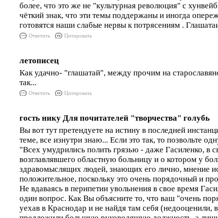
более, что это же не "культурная революция" с хунвейб
чёткий знак, что эти темы поддержаны и иногда опереж
готовятся наши слабые нервы к потрясениям . Глашатаи
Ответить
Цитировать
летописец
Как удачно- "глашатай", между прочим на старославя
так...
Ответить
Цитировать
гость нику Для почитателей "творчества" голубь
Вы вот тут претендуете на истину в последней инстанц
теме, все изнутри знаю... Если это так, то позвольте одн
"Всех умудрились полить грязью - даже Гасиленко, в с
возглавлявшего областную больницу и о котором у бо
здравомыслящих людей, знающих его лично, мнение и
положительное, поскольку это очень порядочный и про
Не вдаваясь в перипетии увольнения в свое время Гаси
один вопрос. Как Вы объясните то, что ваш "очень по
уехав в Краснодар и не найдя там себя (недооценили, в
предложили большую руководящую должность, а лишь 