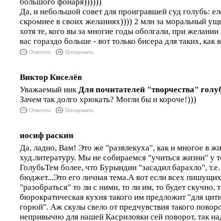
большого фонаря))))))
Да, и небольшой совет для проигравшей суд голубь: ел
скромнее в своих желаниях)))) 2 млн за моральный ущер
хотя те, кого вы за многие годы оболгали, при желании
вас гораздо больше - вот только бисера для таких, как в
Ответить
Цитировать
Виктор Киселёв
Уважаемый ник
Для почитателей "творчества" голу
Зачем так долго хрюкать? Могли бы и короче!)))
Ответить
Цитировать
иосиф раскин
Да, ладно, Вам! Это же "развлекуха", как и многое в жи
худ.литературу. Мы не собираемся "учиться жизни" у 
ГолубьТем более, что Бурындин "засадил барахло", т.е.
бюджет...Это его личная тема.А вот если всех пишущи
"разобраться" то ли с ними, то ли им, то будет скучно, 
бюрократическая кухня такого им предложит "для цити
горюй". Аж скулы свело от предчувствия такого поворо
непривычно для нашей Касриловки сей поворот, так на