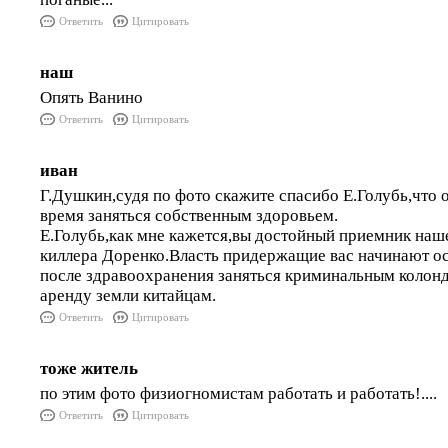
Ответить
Цитировать
наш
Опять Ванино
Ответить
Цитировать
иван
Г.Душкин,судя по фото скажите спасибо Е.Голубь,что 
время заняться собственным здоровьем.
Е.Голубь,как мне кажется,вы достойный приемник наше
киллера Доренко.Власть придержащие вас начинают о
после здравоохранения заняться криминальным колон
аренду земли китайцам.
Ответить
Цитировать
тоже житель
по этим фото физиогномистам работать и работать!....
Ответить
Цитировать