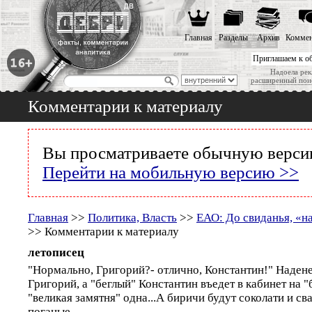
Главная
Разделы
Архив
Коммен
Приглашаем к о
Надоела рек
расширенный пои
Комментарии к материалу
Вы просматриваете обычную версию
Перейти на мобильную версию >>
Главная
>>
Политика, Власть
>>
ЕАО: До свиданья, «н
>> Комментарии к материалу
летописец
"Нормально, Григорий?- отлично, Константин!" Надене
Григорий, а "беглый" Константин въедет в кабинет на "
"великая замятня" одна...А биричи будут соколати и св
поганые...