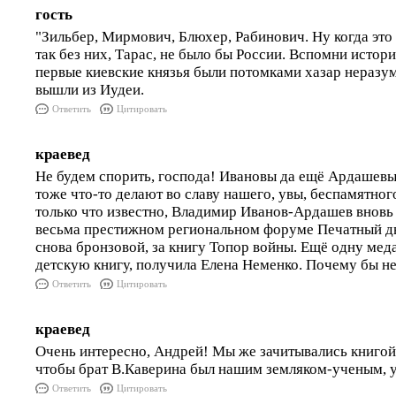
гость
"Зильбер, Мирмович, Блюхер, Рабинович. Ну когда это 
так без них, Тарас, не было бы России. Вспомни истор
первые киевские князья были потомками хазар неразумн
вышли из Иудеи.
Ответить
Цитировать
краевед
Не будем спорить, господа! Ивановы да ещё Ардашевы
тоже что-то делают во славу нашего, увы, беспамятного
только что известно, Владимир Иванов-Ардашев вновь
весьма престижном региональном форуме Печатный дв
снова бронзовой, за книгу Топор войны. Ещё одну меда
детскую книгу, получила Елена Неменко. Почему бы не
Ответить
Цитировать
краевед
Очень интересно, Андрей! Мы же зачитывались книгой 
чтобы брат В.Каверина был нашим земляком-ученым, у
Ответить
Цитировать