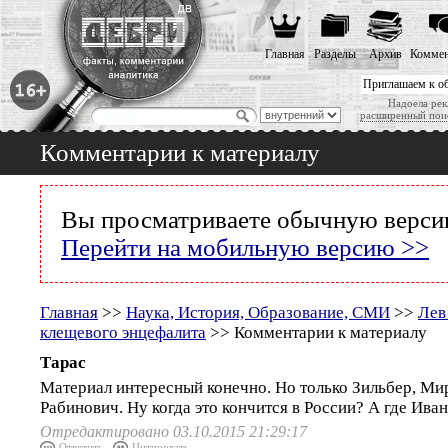
Главная
Разделы
Архив
Коммен
Приглашаем к о
Надоела рек
расширенный пои
Комментарии к материалу
Вы просматриваете обычную версию
Перейти на мобильную версию >>
Главная
>>
Наука, История, Образование, СМИ
>>
Лев
клещевого энцефалита
>> Комментарии к материалу
Тарас
Материал интересный конечно. Но только Зильбер, Ми
Рабинович. Ну когда это кончится в России? А где Ива
Отредактировано 03.10.2015 21:29:17
Ответить
Цитировать