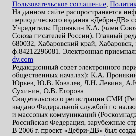
Пользовательское соглашение
,
Политик
На данном сайте распространяется ин
периодического издания «Дебри-ДВ» с
Учредитель: Пронякин К.А. (член Союз
Союза писателей России). Главный ред
680032, Хабаровский край, Хабаровск, п
ф.84212296081. Электронная приемная
dv.com
Редакционный совет электронного пер
общественных началах): К.А. Проняки
Юрьев, Ю.В. Ковалев, Л.Н. Левина, А.
Сухинин, О.В. Егорова
Свидетельство о регистрации СМИ (Р
выдано Федеральной службой по надзо
и массовых коммуникаций (Роскомнадзо
Российская Федерация, зарубежные ст
В 2006 г. проект «Дебри-ДВ» был созда