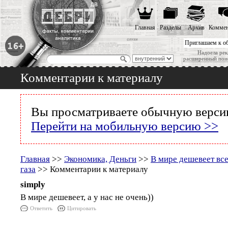
Главная
Разделы
Архив
Коммен
Приглашаем к о
Надоела рек
расширенный пои
Комментарии к материалу
Вы просматриваете обычную версию
Перейти на мобильную версию >>
Главная
>>
Экономика, Деньги
>>
В мире дешевеет все
газа
>> Комментарии к материалу
simply
В мире дешевеет, а у нас не очень))
Ответить
Цитировать