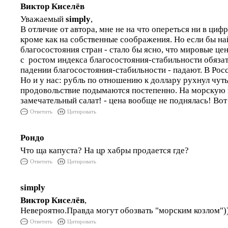
Виктор Киселёв
Уважаемый
simply
,
В отличие от автора, мне не на что опереться ни в цифр
кроме как на собственные соображения. Но если бы на
благосостояния стран - стало бы ясно, что мировые це
с ростом индекса благосостояния-стабильности обязате
падении благосостояния-стабильности - падают. В Росс
Но и у нас: рубль по отношению к доллару рухнул чуть 
продовольствие подымаются постепенно. На морскую к
замечательный салат! - цена вообще не поднялась! Вот я
Ответить
Цитировать
Рондо
Что ща капуста? На цр хабры продается где?
Ответить
Цитировать
simply
Виктор Киселёв
,
Невероятно.Правда могут обозвать "морским козлом")
Ответить
Цитировать