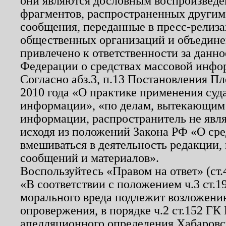
они являются дословным воспроизведе
фрагментов, распространенных другим
сообщения, переданные в пресс-релиза
общественных организаций и объединен
привлечено к ответственности за данн
Федерации о средствах массовой инфо
Согласно абз.3, п.13 Постановления П
2010 года «О практике применения суд
информации», «по делам, вытекающим
информации, распространитель не явл
исходя из положений Закона РФ «О ср
вмешиваться в деятельность редакции, 
сообщений и материалов».
Воспользуйтесь «Правом на ответ» (ст
«В соответствии с положением ч.3 ст.
морального вреда подлежит возложению
опровержения, в порядке ч.2 ст.152 ГК 
апелляционного определения Хабаровско