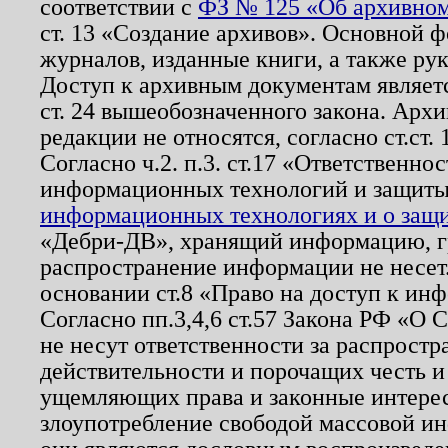
соответствии с
ФЗ № 125 «Об архивном
ст. 13 «Создание архивов». Основной ф
журналов, изданные книги, а также ру
Доступ к архивным документам являетс
ст. 24 вышеобозначенного закона. Арх
редакции не относятся, согласно ст.ст. 
Согласно ч.2. п.3. ст.17 «Ответственн
информационных технологий и защит
информационных технологиях и о защит
«Дебри-ДВ», хранящий информацию, гр
распространение информации не несет.
основании ст.8 «Право на доступ к ин
Согласно пп.3,4,6 ст.57 Закона РФ «О
не несут ответственности за распрост
действительности и порочащих честь и
ущемляющих права и законные интере
злоупотребление свободой массовой ин