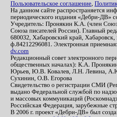
Пользовательское соглашение
,
Политик
На данном сайте распространяется ин
периодического издания «Дебри-ДВ» с
Учредитель: Пронякин К.А. (член Союз
Союза писателей России). Главный ред
680032, Хабаровский край, Хабаровск, п
ф.84212296081. Электронная приемная
dv.com
Редакционный совет электронного пер
общественных началах): К.А. Проняки
Юрьев, Ю.В. Ковалев, Л.Н. Левина, А.
Сухинин, О.В. Егорова
Свидетельство о регистрации СМИ (Р
выдано Федеральной службой по надзо
и массовых коммуникаций (Роскомнадзо
Российская Федерация, зарубежные ст
В 2006 г. проект «Дебри-ДВ» был созда