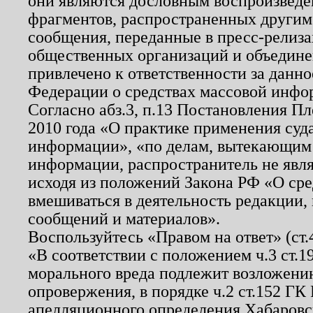
они являются дословным воспроизведе
фрагментов, распространенных другим
сообщения, переданные в пресс-релиза
общественных организаций и объединен
привлечено к ответственности за данн
Федерации о средствах массовой инфо
Согласно абз.3, п.13 Постановления П
2010 года «О практике применения суд
информации», «по делам, вытекающим
информации, распространитель не явл
исходя из положений Закона РФ «О ср
вмешиваться в деятельность редакции, 
сообщений и материалов».
Воспользуйтесь «Правом на ответ» (ст
«В соответствии с положением ч.3 ст.
морального вреда подлежит возложению
опровержения, в порядке ч.2 ст.152 ГК 
апелляционного определения Хабаровско