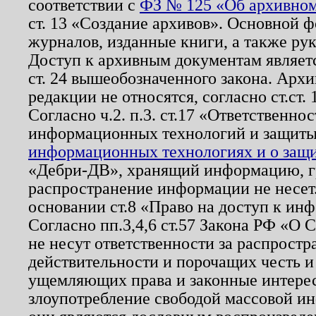
соответствии с
ФЗ № 125 «Об архивном
ст. 13 «Создание архивов». Основной ф
журналов, изданные книги, а также ру
Доступ к архивным документам являетс
ст. 24 вышеобозначенного закона. Арх
редакции не относятся, согласно ст.ст. 
Согласно ч.2. п.3. ст.17 «Ответственн
информационных технологий и защит
информационных технологиях и о защит
«Дебри-ДВ», хранящий информацию, гр
распространение информации не несет.
основании ст.8 «Право на доступ к ин
Согласно пп.3,4,6 ст.57 Закона РФ «О
не несут ответственности за распрост
действительности и порочащих честь и
ущемляющих права и законные интере
злоупотребление свободой массовой ин