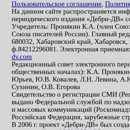
Пользовательское соглашение
,
Политик
На данном сайте распространяется ин
периодического издания «Дебри-ДВ» с
Учредитель: Пронякин К.А. (член Союз
Союза писателей России). Главный ред
680032, Хабаровский край, Хабаровск, п
ф.84212296081. Электронная приемная
dv.com
Редакционный совет электронного пер
общественных началах): К.А. Проняки
Юрьев, Ю.В. Ковалев, Л.Н. Левина, А.
Сухинин, О.В. Егорова
Свидетельство о регистрации СМИ (Р
выдано Федеральной службой по надзо
и массовых коммуникаций (Роскомнадзо
Российская Федерация, зарубежные ст
В 2006 г. проект «Дебри-ДВ» был созда