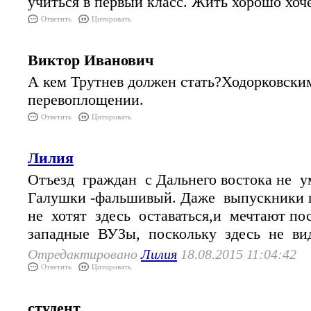
учиться в первый класс. Жить хорошо хочет
Ответить
Цитировать
Виктор Иванович
А кем Трутнев должен стать?Ходорковск
перевоплощении.
Ответить
Цитировать
Лилия
Отъезд граждан с Дальнего востока не 
Галушки -фальшивый. Даже выпускники 
не хотят здесь оставаться,и мечтают по
западные ВУЗы, поскольку здесь не ви
Отредактировано
Лилия
18.08.2015 11:04:42
Ответить
Цитировать
студент