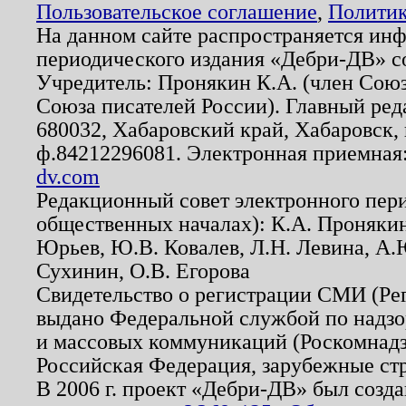
Пользовательское соглашение
,
Политик
На данном сайте распространяется ин
периодического издания «Дебри-ДВ» с
Учредитель: Пронякин К.А. (член Союз
Союза писателей России). Главный ред
680032, Хабаровский край, Хабаровск, п
ф.84212296081. Электронная приемная
dv.com
Редакционный совет электронного пер
общественных началах): К.А. Проняки
Юрьев, Ю.В. Ковалев, Л.Н. Левина, А.
Сухинин, О.В. Егорова
Свидетельство о регистрации СМИ (Р
выдано Федеральной службой по надзо
и массовых коммуникаций (Роскомнадзо
Российская Федерация, зарубежные ст
В 2006 г. проект «Дебри-ДВ» был созда