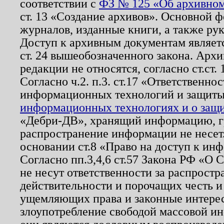
соответствии с
ФЗ № 125 «Об архивном
ст. 13 «Создание архивов». Основной ф
журналов, изданные книги, а также ру
Доступ к архивным документам являетс
ст. 24 вышеобозначенного закона. Арх
редакции не относятся, согласно ст.ст. 
Согласно ч.2. п.3. ст.17 «Ответственн
информационных технологий и защит
информационных технологиях и о защит
«Дебри-ДВ», хранящий информацию, гр
распространение информации не несет.
основании ст.8 «Право на доступ к ин
Согласно пп.3,4,6 ст.57 Закона РФ «О
не несут ответственности за распрост
действительности и порочащих честь и
ущемляющих права и законные интере
злоупотребление свободой массовой ин