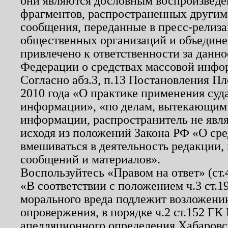
они являются дословным воспроизведе
фрагментов, распространенных другим
сообщения, переданные в пресс-релиза
общественных организаций и объединен
привлечено к ответственности за данн
Федерации о средствах массовой инфо
Согласно абз.3, п.13 Постановления П
2010 года «О практике применения суд
информации», «по делам, вытекающим
информации, распространитель не явл
исходя из положений Закона РФ «О ср
вмешиваться в деятельность редакции, 
сообщений и материалов».
Воспользуйтесь «Правом на ответ» (ст
«В соответствии с положением ч.3 ст.
морального вреда подлежит возложению
опровержения, в порядке ч.2 ст.152 ГК 
апелляционного определения Хабаровско