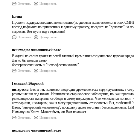
Ответить
Цитировать
Елена
Процент поддерживающих монетизацию(по данным политтехнологичных СМИ) ско
господ,пофамильно причастных к данному проекту, посадить на "дожитие" на пр
старости. Вот пусть идут отдыхать!
Ответить
Цитировать
пешеход по чиновничьей воле
В одной из своих тронных речей главный кремлянин озвучил своё царское кре
Давно бы поняли свою
бесперспективность и "непрофессионализм".
Ответить
Цитировать
Геннадий Збарский
интересно
, Вас, я так понимаю, подводит дрожание всех струн душевных в сов
размышления под ником. Извините за стариковское наблюдение, но, как правило, 
разновидность экстрима, свободы и самоутверждения. Что же касается логики 
сотоварищи, к которым, как я могу предположить, относитесь и Вы, любезный "
Вами, "интересный незнакомец", поскольку далее он станет бессмысленным. Leider
Иммануила Канта. Может быть, он Вам поможет...
Ответить
Цитировать
пешеход по чиновничьей воле