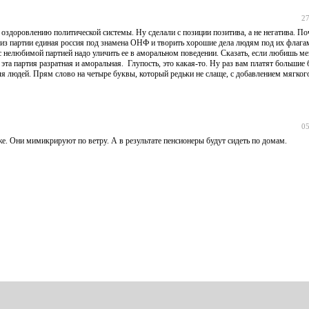
27
о оздоровлению политической системы. Ну сделали с позиции позитива, а не негатива. П
 из партии единая россия под знамена ОНФ и творить хорошие дела людям под их флагам
с нелюбимой партией надо уличить ее в аморальном поведении. Сказать, если любишь ме
эта партия разратная и аморальная. Глупость, это какая-то. Ну раз вам платят большие 
для людей. Прям слово на четыре буквы, который редьки не слаще, с добавлением мягкого
05
. Они мимикрируют по ветру. А в результате пенсионеры будут сидеть по домам.