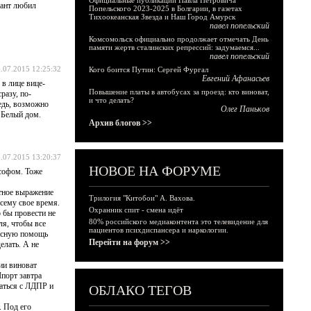
Официальные публикации Павла Петровича
Кант любил
Попельского 2023-2025 в Болгарии, в газетах
Тихоокеанская Звезда и Наш Город Амурск
павел попельский
Комсомольск официально продолжает отмечать День
памяти жертв сталинских репрессий: задумаемся...
павел попельский
.07.2015 12:25:32
Кого боится Путин: Сергей Фургал
Евгений Афанасьев
 в лице вице-
Повышение платы в автобусах за проезд: кто виноват,
разу, по-
и что делать?
ведь, возможно
Олег Паньков
- Белый дом.
Архив блогов >>
.07.2015 13:20:37
НОВОЕ НА ФОРУМЕ
ософом. Тоже
стное выражение
Трилогия "Китобои" А. Вахова.
всему свое время.
Охранник спит - смена идёт
о бы провести не
80% российского медиаконтента это телевидение для
ля, чтобы все
пациентов психдиспансера и наркологии.
ресную помощь
Перейти на форум >>
елать. А не
ии виноват
Шпорт завтра
ваться с ЛДПР и
ОБЛАКО ТЕГОВ
. Под его