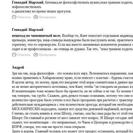
Геннадий Збарский
, батенька,не философствовать нужно,пока трамваи ходють
пофилосовствовать
о диалектике во время пеших прогулок.
Ответить
Цитировать
Геннадий Збарский
пешеход по чиновничьей воле
, Вообще-то, Кант помогает отдельным индивида
премьера, министра, вице-спикера вынуждены были выслушать меня, практически 
горячему, что-то опровергать. Если мы вместо анонимных комментов решимся обща
сидят и не профессионалы - но отнюдь не дураки. Так что, "пока трамваи ходють
Ответить
Цитировать
Андрей
Зря вы так, ведь философия - это основа всех наук. Вспомнилось выражение, каж
можно применить к Хабаровскому краю, если повезет с властью - будешь счастли
В целом автор, по моему, прав,что введение этой меры сомнительна в данное в
из не менее авторитетного источника, чем Кант, чтобы "не говорить на разных я
И монитизацию тоже можно было бы провести, но не сейчас и не так. Ее можно б
так топорно, так грубо. Скажем, дать деньги только сельчанам, потому что они 
количество проездов было учтено и все было прозрачно при расчетах с трансп
действительно нуждающимся с тем количеством проезда, который им необходим 
МЕХАНИЧЕСКИ подходить, скинув все средства денежной надбавкой, которая е
Считаю, не стоить винить в этом Штепу, считаю, она бы сама рада бы от этой 
Шпорт. Он главный в регионе от кого зависит этот вопрос. И Шпорт сегодня либ
скажет, что монитизация - это неправильно, то Чаюк и Цилюрик и руководство 
КПРФ, говоря, что они им просто глаза открыли.
Зрите в корень. Главный человек кто может этот процесс остановить, который б