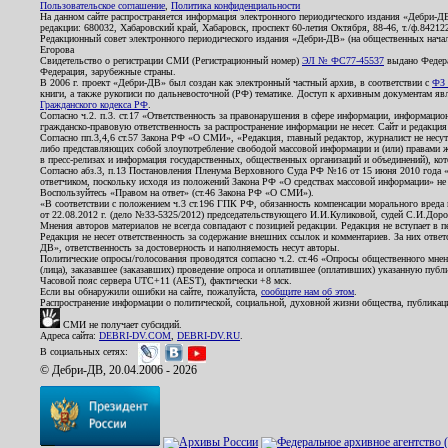
Пользовательское соглашение
,
Политика конфиденциальности
На данном сайте распространяется информация электронного периодического издания «Дебри-Д
редакции: 680032, Хабаровский край, Хабаровск, проспект 60-летия Октября, 88-46, т./ф.8421
Редакционный совет электронного периодического издания «Дебри-ДВ» (на общественных нач
Егорова
Свидетельство о регистрации СМИ (Регистрационный номер)
ЭЛ № ФС77-45537
выдано Федера
Федерация, зарубежные страны.
В 2006 г. проект «Дебри-ДВ» был создан как электронный частный архив, в соответствии с
ФЗ 
книги, а также рукописи по дальневосточной (РФ) тематике. Доступ к архивным документам явля
Гражданского кодекса РФ
.
Согласно ч.2. п.3. ст.17 «Ответственность за правонарушения в сфере информации, информац
гражданско-правовую ответственность за распространение информации не несет. Сайт и редакци
Согласно пп.3,4,6 ст.57 Закона РФ «О СМИ», «Редакция, главный редактор, журналист не несут
либо представляющих собой злоупотребление свободой массовой информации и (или) правами ж
в пресс-релизах и информация государственных, общественных организаций и объединений), кот
Согласно абз.3, п.13 Постановления Пленума Верховного Суда РФ №16 от 15 июня 2010 года 
ответчиком, поскольку исходя из положений Закона РФ «О средствах массовой информации» не 
Воспользуйтесь «Правом на ответ» (ст.46 Закона РФ «О СМИ»).
«В соответствии с положением ч.3 ст.196 ГПК РФ, обязанность компенсации морального вреда п
от 22.08.2012 г. (дело №33-5325/2012) председательствующего И.И.Куликовой, судей С.И.Дор
Мнения авторов материалов не всегда совпадают с позицией редакции. Редакция не вступает в п
Редакция не несет ответственность за содержание внешних ссылок и комментариев. За них отве
ДВ», ответственность за достоверность и наполняемость несут авторы.
Политические опросы/голосования проводятся согласно ч.2. ст.46 «Опросы общественного мнени
(лица), заказавшее (заказавших) проведение опроса и оплатившее (оплативших) указанную публик
Часовой пояс сервера UTC+11 (AEST), фактически +8 мск.
Если вы обнаружили ошибки на сайте, пожалуйста,
сообщите нам об этом
.
Распространение информации о политической, социальной, духовной жизни общества, публикац
СМИ не получает субсидий.
Адреса сайта:
DEBRI-DV.COM
,
DEBRI-DV.RU
.
В социальных сетях:
© Дебри-ДВ, 20.04.2006 - 2026