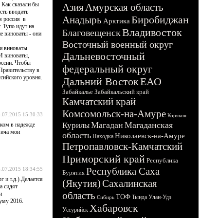
 Как сказали бы
Азия
Амурская область
сть вводить
Биробиджан
Анадырь
я россия в
Арктика
. Тупо идут на
Владивосток
Благовещенск
е виноваты - они
Восточный военный округ
ти виноваты
Дальневосточный
 И виноваты,
оссии. Чтобы
федеральный округ
 Правительству в
ссийского уровня.
Дальний Восток
ЕАО
Забайкалье
Забайкальский край
Камчатский край
Комсомольск-на-Амуре
.07.2015 15:30:33
Корякия
Магадан
Магаданская
Курилы
иком в надежде
вича мои
область
Николаевск-на-Амуре
Находка
Петропавловск-Камчатский
Приморский край
Республика
Республика Саха
.07.2015 18:34:55
Бурятия
 и т.д.).Делается
(Якутия)
Сахалинская
а сидят
область
и
ТОФ
Тында
Улан-Удэ
Сибирь
уму 2016.
Хабаровск
Уссурийск