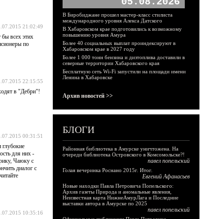
05.08.2026
В Биробиджане прошел мастер-класс стилиста
международного уровня Алекса Датского
.07.2015 21:02:49
В Хабаровском крае подготовились к возможному
повышению уровня Амура
 бы всех этих
Более 40 социальных выплат проиндексируют в
нсионеры по
Хабаровском крае в 2027 году
Более 1 000 тонн бензина и дизтоплива доставили в
северные территории Хабаровского края
Бесплатную сеть Wi-Fi запустили на площади имени
Ленина в Хабаровске
.07.2015 22:15:55
одят в "Дебри"!
Архив новостей >>
БЛОГИ
.07.2015 00:31:51
и глубокие
Районная библиотека в Амурске уничтожена. На
ость для них -
очереди библиотека Островского в Комсомольске?!
рику, Чаюку с
павел попельский
нчить диалог с
Голая вечеринка Роснано 2015г. Итог.
очитайте
Евгений Афанасьев
Новые находки Павла Петровича Попельского:
Архив газеты Природа и аномальные явления,
Неизвестная карта НижнеАмурЛага и Последние
выставки автора в Амурске по 2025
павел попельский
.07.2015 10:35:16