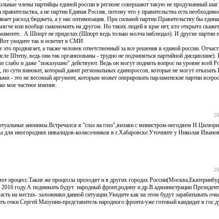
ольные члены партийцы единой россии в регионе совершают такую не продуманный шаг.
равительства, а не партии Единая Россия, потому что у правительства есть необходимо
ивает расход бюджета, а у нас оптимизация. При сильной партии Правительству бы едина
мягче или вообще сыкономить на другом. Но таких людей в крае нет, кто открыто скажет
маменте. А Шпорт не приделах (Шпорт ведь только молча наблюдал). И другие партии н
Вот увидите так и осветят в СМИ.
е это продвигает, а также человек ответственный за все решения в единой россии. Отчас
исле Штепу, ведь они так организованы - трудно не подчиняться партийной дисциплине).
е слабо и даже "показушно" действуют. Ведь он могут поднять вопрос на уровне всей Р
 по сути виноват, который давит региональных единороссов, которые не могут отказать
дьми - это не весомый аргумент, которым может оперировать парламенские партии всеро
о мое частное мнение.
26
виртуальные анонимы.Встречался я "глаз на глаз",визави с министром-негодяем Н.Цилюр
цы для иногородних инвалидов-колясочников в г.Хабаровске.Уточните у Николая Ивано
26
тот процесс.Такие же процессы проходят и в других городах России(Москва,Екатеринбург
 2016 году.А поднимать будут народный фронт,родину и др.В администрации Президент
асть на местах- заложники данной ситуации.Увидите как на этом будут зарабатывать очк
ать очки Сергей Мазунин-представитель народного фронта-уже готовый кандидат в гос.д