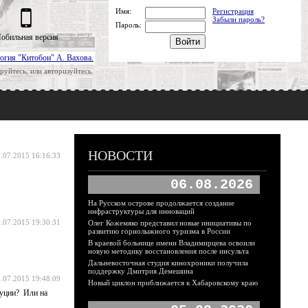
Имя:
Регистрация
Забыли пароль?
Пароль:
обильная версия
огия "Китобои" А. Вахова.
руйтесь, или авторизуйтесь.
НОВОСТИ
.07.2015 16:16:33
06.08.2026
На Русском острове продолжается создание
инфраструктуры для инноваций
.07.2015 19:30:31
Олег Кожемяко представил новые инициативы по
развитию горнолыжного туризма в России
В краевой больнице имени Владимирцева освоили
новую методику восстановления после инсульта
Дальневосточная студия кинохроники получила
поддержку Дмитрия Демешина
.07.2015 19:48:09
Новый циклон приближается к Хабаровскому краю
туции? Или на