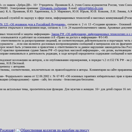
В» со знаком «Дебри-ДВ». 16+ Учредитель: Пронякин К.А. (член Союза журналистов России, член Союза
2296081. Электронная приемная:
Отправить сообщение
. E-mail:
editor@debri-dv.com
алах): К.А. Пронякин, И.Ю. Харитонова, А.Э. Мирмович, Ю.Н. Юрьев, Ю.В. Ковалев, Л.Н. Левина, А.
льной службой по надзору в сфере связи, информационных технологий и массовых коммуникаций (Роском
№ 125 «Об архивном деле в Российской Федерации»
, согласно п. 2 ст. 13 «Создание архивов». Основно
ется открытым в электронном виде, согласно п. 1 ст. 24 вышеобозначенного закона. Архивные документы 
ионных технологий и защиты информации»
Закона РФ «Об информации, информационных технологиях и о за
я основываются и работают на основании ст.8 «Право на доступ к информации» ФЗ-149.
 ответственности за распространение сведений, не соответствующих действительности и порочащих чест
урналиста: ...если они являются дословным воспроизведением сообщений и материалов или их фрагмент
орое может быть установлено и привлечено к ответственности за данное нарушение законодательства Рос
«О практике применения судами Закона РФ «О средствах массовой информации», «по делам, вытекающим 
вправе вмешиваться в деятельность редакции, в ходе которой определяется содержание сообщений и мат
одлежит возложению на авторов, а по опубликованию опровержения, в порядке ч.2 ст.152 ГК РФ - на уч
ожко, Н.В.Пестовой.
ереписку с авторами.
тственны, соответственно, исключительно их правообладатели и авторы. Комментарии на сайте приравне
я» Федерального закона от 12.06.2002 г. № 67-ФЗ «Об основных гарантиях избирательных прав и права н
ацию (обнародование) - едино - сайт, без оплаты - безвозмездно/бесплатно.
ии на актуальные темы, просветительские функции. Для мужчин и женщин. 16+ для детей старше 16 лет.