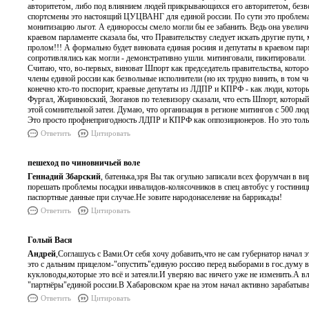
авторитетом, либо под влиянием людей прикрывающихся его авторитетом, безв
спортсмены это настоящий ЦУЦВАНГ для единой россии. По сути это проблема п
монитизацию льгот. А единороссы смело могли бы ее забанить. Ведь она увелич
краевом парламенте сказала бы, что Правительству следует искать другие пути, 
пролом!!! А формально будет виновата единая росиия и депутаты в краевом пар
сопротивлялись как могли - демонстративно ушли. митинговали, пикитировали. 
Считаю, что, во-первых, виноват Шпорт как председатель правительства, которо
члены единой россии как безвольные исполнители (но их трудно винить, в том ч
конечно кто-то поспорит, краевые депутаты из ЛДПР и КПРФ - как люди, которы
Фургал, Жириновский, Зюганов по телевизору сказали, что есть Шпорт, который,
этой сомнительной затеи. Думаю, что организация в регионе митингов с 500 лю
Это просто профнепригодность ЛДПР и КПРФ как оппозиционеров. Но это тольк
Ответить
Цитировать
пешеход по чиновничьей воле
Геннадий Збарский
, батенька,зря Вы так огульно записали всех форумчан в 
порешать проблемы посадки инвалидов-колясочников в спец автобус у гостини
паспортные данные при случае.Не зовите народонаселение на баррикады!
Ответить
Цитировать
Голый Вася
Андрей
,Соглашусь с Вами.От себя хочу добавить,что не сам губернатор начал э
это с дальним прицелом-"опустить"единую россию перед выборами в гос.думу в
кукловоды,которые это всё и затеяли.И уверяю вас ничего уже не изменить.А вл
"партнёры"единой россии.В Хабаровском крае на этом начал активно зарабатыв
Ответить
Цитировать