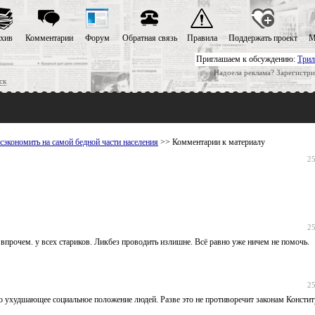
хив
Комментарии
Форум
Обратная связь
Правила
Поддержать проект
М
Приглашаем к обсуждению:
Трил
Надоела реклама? Зарегистри
ск
сэкономить на самой бедной части населения
>> Комментарии к материалу
25
25
прочем. у всех стариков. Ликбез проводить излишне. Всё равно уже ничем не помочь.
25
о ухудшающее социальное положение людей. Разве это не противоречит законам Консти