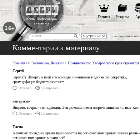
Главная
Разделы
Ар
расширенный пои
Комментарии к материалу
Главная
>>
Экономика, Деньги
>>
Правительство Хабаровского края стремится 
Сергей
Зарплату Шпорту и всей его команде чиновников в десять раз сократить,
сразу дефицит бюджета исчезнет.
Ответить
Цитировать
интересно
Видимо, возраст вас подводит. Эти размышлизмы напрочь лишены логики. Как, в
Ответить
Цитировать
Елена
А почему последнее время принимаются на региональном уровне законы реальн
региональном уровне можно всё?