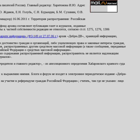
 писателей России). Главный редактор: Харитонова И.Ю. Адрес
Ю. Жданов, Е.Н. Голубь, С.Н. Бурындин, Б.М. Сухинин, О.В.
надзор) 16.06.2011 г. Территория распространения: Российская
й фонд архива составляют публикации газет и журналов, изданные
к частной собственности редакции не относятся, согласно ст.ст. 1275, 1276, 1306
щите информации» (ФЗ-149 от 27.07.06 г.)
архив «Дебри-ДВ», хранящий информацию,
ь и достоинство граждан и организаций, либо ущемляющих права и законные интересы граждан,
ов, распространенных другим средством массовой информации (а также сообщения, переданные
сийской Федерации о средствах массовой информации».
из содержания распространенной информации, распространитель не является надлежащим
ериалов».
редителя и главного редактор», - из апелляционного определения Хабаровского краевого суда
ны к выражению мнения. Блоги и форум не входят в электронное периодическое издание «Дебри-
а участие в референдуме граждан Российской Федерации»; считать, там где не указано: лицо