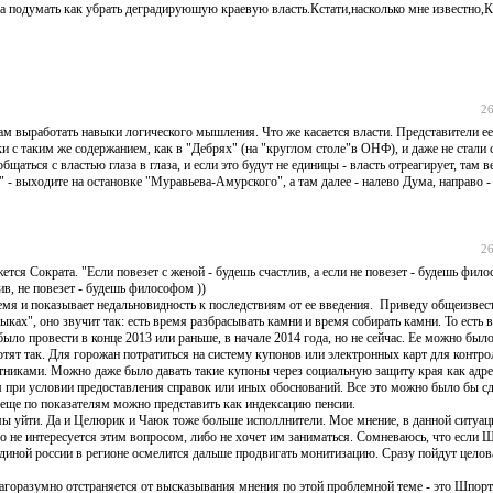
,а подумать как убрать деградируюшую краевую власть.Кстати,насколько мне известно,
26
м выработать навыки логического мышления. Что же касается власти. Представители ее
с таким же содержанием, как в "Дебрях" (на "круглом столе"в ОНФ), и даже не стали с
ться с властью глаза в глаза, и если это будут не единицы - власть отреагирует, там 
" - выходите на остановке "Муравьева-Амурского", а там далее - налево Дума, направо 
26
ется Сократа. "Если повезет с женой - будешь счастлив, а если не повезет - будешь фил
в, не повезет - будешь философом ))
ремя и показывает недальновидность к последствиям от ее введения. Приведу общеизве
зыках", оно звучит так: есть время разбрасывать камни и время собирать камни. То есть 
ыло провести в конце 2013 или раньше, в начале 2014 года, но не сейчас. Ее можно был
хотят так. Для горожан потратиться на систему купонов или электронных карт для контро
ортниками. Можно даже было давать такие купоны через социальную защиту края как ад
при условии предоставления справок или иных обоснований. Все это можно было бы сд
ще по показателям можно представить как индексацию пенсии.
темы уйти. Да и Целюрик и Чаюк тоже больше исполлнители. Мое мнение, в данной ситуац
о не интересуется этим вопросом, либо не хочет им заниматься. Сомневаюсь, что если 
единой россии в регионе осмелится дальше продвигать монитизацию. Сразу пойдут цело
лагоразумно отстраняется от высказывания мнения по этой проблемной теме - это Шпорт