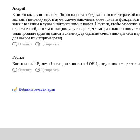
Андрей
Если это так как вы говорите. То это пиррова победа каких-то политстратегий п
заставить половину едро в думе, скажем одномандатников, уйти из фракции или
затея с валянием в лужах и погружениями в помои. Неужели, чтобы развестись 
стриптизершей, а потом на каждом углу говорить, что мы разошлись потому что 
тогда проявите здравый смысл и смекалку, да сделайте качественно для себя и 
для обхода нецензурной брани).
Ответить
Цитировать
Гостья
Хоть принижай Единую Россию, хоть возвышай ОНФ, люди в них останутся те-же
Ответить
Цитировать
Добавить комментарий