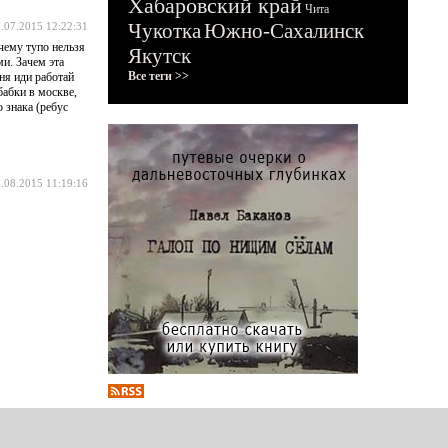
Хабаровский край
Чита
Чукотка
Южно-Сахалинск
.07.2015 12:22:31
очему тупо нельзя
Якутск
и. Зачем эта
Все теги >>
ня иди работай
бабки в москве,
 знака (ребус
.08.2015 11:19:16