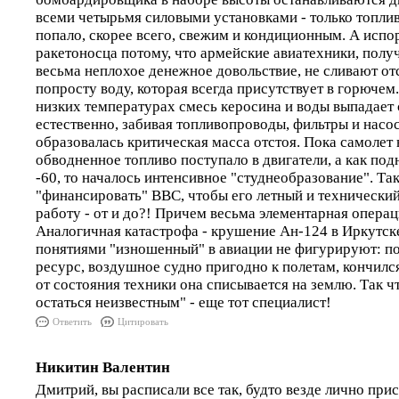
всеми четырьмя силовыми установками - только топлив
попало, скорее всего, свежим и кондиционным. А испо
ракетоносца потому, что армейские авиатехники, полу
весьма неплохое денежное довольствие, не сливают отс
попросту воду, которая всегда присутствует в горючем
низких температурах смесь керосина и воды выпадает
естественно, забивая топливопроводы, фильтры и насос
образовалась критическая масса отстоя. Пока самолет 
обводненное топливо поступало в двигатели, а как подн
-60, то началось интенсивное "студнеобразование". Так
"финансировать" ВВС, чтобы его летный и технически
работу - от и до?! Причем весьма элементарная операция
Аналогичная катастрофа - крушение Ан-124 в Иркутске
понятиями "изношенный" в авиации не фигурируют: по
ресурс, воздушное судно пригодно к полетам, кончилс
от состояния техники она списывается на землю. Так 
остаться неизвестным" - еще тот специалист!
Ответить
Цитировать
Никитин Валентин
Дмитрий, вы расписали все так, будто везде лично прис