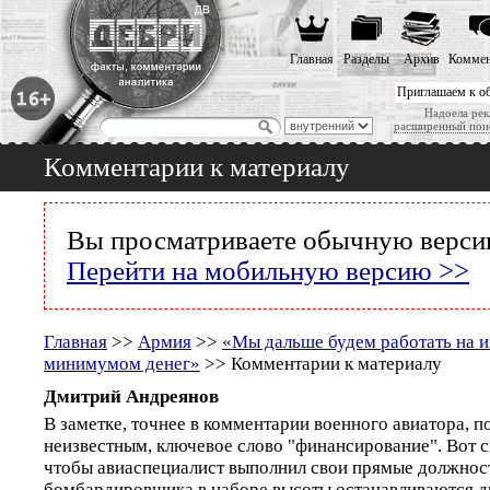
Главная
Разделы
Архив
Коммен
Приглашаем к о
Надоела рек
расширенный пои
Комментарии к материалу
Вы просматриваете обычную версию
Перейти на мобильную версию >>
Главная
>>
Армия
>>
«Мы дальше будем работать на и
минимумом денег»
>> Комментарии к материалу
Дмитрий Андреянов
В заметке, точнее в комментарии военного авиатора, 
неизвестным, ключевое слово "финансирование". Вот с
чтобы авиаспециалист выполнил свои прямые должнос
бомбардировщика в наборе высоты останавливаются д