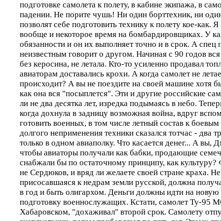
подготовке самолета к полету, в кабине экипажа, в сам
падении. Не порите чушь! Ни один борттехник, ни оди
позволят себе подготовить технику к полету кое-как. Я 
вообще и некоторое время на бомбардировщиках. У ка
обязанности и он их выполняет точно и в срок. А спец
неизвестным говорит о другом. Начиная с 90 годов вс
без керосина, не летала. Кто-то усиленно продавал топ
авиаторам доставались крохи. А когда самолет не летае
происходит? А вы не поездите на своей машине хотя бы
как она вся "посыплется". Эти и другие российские са
ли не два десятка лет, изредка подымаясь в небо. Тепе
когда дохнула в задницу возможная война, вдруг вспом
готовить военных, в том числе летный состав к боевым
долгого неприменения техники сказался тотчас - два т
только в одном авиаполку. Что касается денег... А вы, 
чтобы авиаторы получали как бабки, продающие семе
снабжали бы по остаточному принципу, как культуру? 
не Сердюков, и вряд ли желаете своей стране краха. Не
присосавшаяся к недрам земли русской, должна получ
в год и быть олигархом. Деньги должны идти на новую 
подготовку военнослужащих. Кстати, самолет Ту-95 М
Хабаровском, "дохаживал" второй срок. Самолету отпу