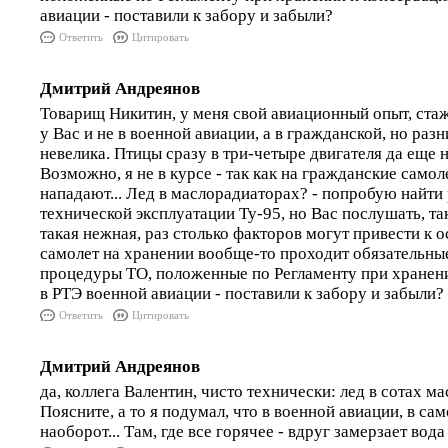
авиации - поставили к забору и забыли?
Ответить
Цитировать
Дмитрий Андреянов
Товарищ Никитин, у меня свой авиационный опыт, стаж
у Вас и не в военной авиации, а в гражданской, но раз
невелика. Птицы сразу в три-четыре двигателя да еще 
Возможно, я не в курсе - так как на гражданские само
нападают... Лед в маслорадиаторах? - попробую найти
технической эксплуатации Ту-95, но Вас послушать, та
такая нежная, раз столько факторов могут привести к 
самолет на хранении вообще-то проходит обязательны
процедуры ТО, положенные по Регламенту при хранени
в РТЭ военной авиации - поставили к забору и забыли?
Ответить
Цитировать
Дмитрий Андреянов
да, коллега Валентин, чисто технически: лед в сотах ма
Поясните, а то я подумал, что в военной авиации, в са
наоборот... Там, где все горячее - вдруг замерзает вода