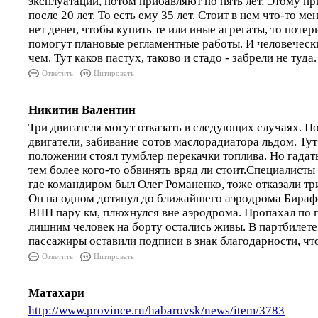
эксплуатации, потом прибавляют по пять лет. Этому п
после 20 лет. То есть ему 35 лет. Стоит в нем что-то ме
нет денег, чтобы купить те или иные агрегаты, то поте
помогут плановые регламентные работы. И человечески
чем. Тут каков пастух, таково и стадо - забрели не туда.
Ответить
Цитировать
Никитин Валентин
Три двигателя могут отказать в следующих случаях. П
двигатели, забивание сотов маслорадиатора льдом. Тут
положении стоял тумблер перекачки топлива. Но гадат
тем более кого-то обвинять вряд ли стоит.Специалисты
где командиром был Олег Романенко, тоже отказали три
Он на одном дотянул до ближайшего аэродрома Бирафе
ВПП пару км, плюхнулся вне аэродрома. Пропахал по п
лишним человек на борту остались живы. В партбилет
пассажиры оставили подписи в знак благодарности, чт
Ответить
Цитировать
Матахари
http://www.province.ru/habarovsk/news/item/3783