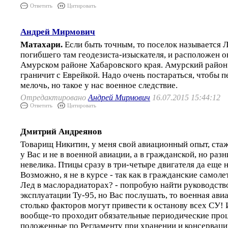
Ответить
Цитировать
Андрей Мирмович
Матахари.
Если быть точным, то поселок называется 
погибшего там геодезиста-изыскателя, и расположен он
Амурском районе Хабаровского края. Амурский район
граничит с Еврейкой. Надо очень постараться, чтобы п
мелочь, но такое у нас военное следствие.
Отредактировано
Андрей Мирмович
16.07.2015 15:44:12
Ответить
Цитировать
Дмитрий Андреянов
Товарищ Никитин, у меня свой авиационный опыт, стаж
у Вас и не в военной авиации, а в гражданской, но раз
невелика. Птицы сразу в три-четыре двигателя да еще 
Возможно, я не в курсе - так как в гражданские самоле
Лед в маслорадиаторах? - попробую найти руководств
эксплуатации Ту-95, но Вас послушать, то военная авиа
столько факторов могут привести к останову всех СУ!
вообще-то проходит обязательные периодические про
положенные по Регламенту при хранении и консервации