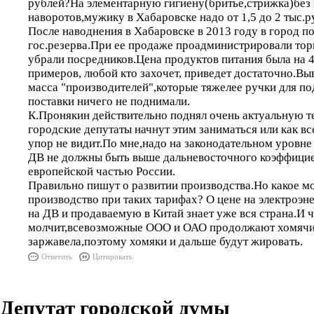
рублей?На элементарную гигиену(бритье,стрижка)без
наворотов,мужику в Хабаровске надо от 1,5 до 2 тыс.р
После наводнения в Хабаровске в 2013 году в город п
гос.резерва.При ее продаже проадминистрировали тор
убрали посредников.Цена продуктов питания была на
примеров, любой кто захочет, приведет достаточно.Вы
масса "производителей",которые тяжелее ручки для по
поставки ничего не поднимали.
К.Пронякин действительно поднял очень актуальную т
городские депутаты начнут этим заниматься или как вс
упор не видит.По мне,надо на законодательном уровне
ДВ не должны быть выше дальневосточного коэффицие
европейской частью России.
Правильно пишут о развитии производства.Но какое м
производство при таких тарифах? О цене на электроэ
на ДВ и продаваемую в Китай знает уже вся страна.И 
молчит,всевозможные ООО и ОАО продолжают хомячи
заржавела,поэтому хомяки и дальше будут жировать.
Ответить
Цитировать
Депутат городской думы