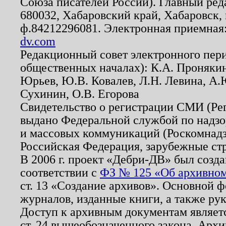
Союза писателей России). Главный ред
680032, Хабаровский край, Хабаровск, п
ф.84212296081. Электронная приемная
dv.com
Редакционный совет электронного пер
общественных началах): К.А. Проняки
Юрьев, Ю.В. Ковалев, Л.Н. Левина, А.
Сухинин, О.В. Егорова
Свидетельство о регистрации СМИ (Р
выдано Федеральной службой по надзо
и массовых коммуникаций (Роскомнадзо
Российская Федерация, зарубежные ст
В 2006 г. проект «Дебри-ДВ» был созда
соответствии с
ФЗ № 125 «Об архивном
ст. 13 «Создание архивов». Основной ф
журналов, изданные книги, а также ру
Доступ к архивным документам являетс
ст. 24 вышеобозначенного закона. Арх