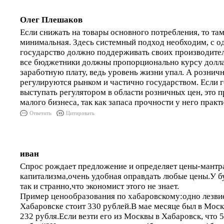
Олег Плешаков
Если снижать на товары основного потребления, то там
минимальная. Здесь системный подход необходим, с о
государство должно поддерживать своих производител
все бюджетники должны пропорционально курсу долл
заработную плату, ведь уровень жизни упал. А рознич
регулируются рынком и частично государством. Если г
выступать регулятором в области розничных цен, это п
малого бизнеса, так как запаса прочности у него практ
Ответить
Цитировать
иван
Спрос рождает предложение и определяет цены-мантр
капитализма,очень удобная оправдать любые цены.У б
так и странно,что экономист этого не знает.
Пример ценообразования по хабаровскому:одно лезвие
Хабаровске стоит 330 рублей.В мае месяце был в Москв
232 рубля.Если везти его из Москвы в Хабаровск, что 5