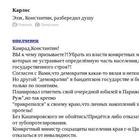
Карлос
Эээх, Константин, разбередил душу
Ответить
Цитировать
ополченец
Камрад,Константин!
ВЫ к чему призываете?!Убрать из власти конкретных 
которых не устраивает определённую часть населения,
государственного строя?!
Согласен с Вами,что демократия какая-то вялая и непо
Но другой "демократии" в бандитском государстве и б
только по понятиям.
Планировал отметить свой очередной юбилей в Париж
Руж",но так крепко
"прикрепился" к своему краю,что личных накоплений х
протезы!
Без Кашпировского не обойтись!Придётся либо отказат
от зубопротезирования.
Конкретный министр соцзащиты населения края г-н Ц
отказаться от инвалидности.