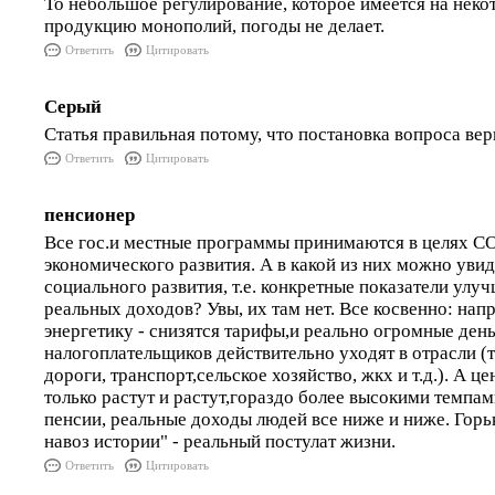
То небольшое регулирование, которое имеется на неко
продукцию монополий, погоды не делает.
Ответить
Цитировать
Серый
Статья правильная потому, что постановка вопроса вер
Ответить
Цитировать
пенсионер
Все гос.и местные программы принимаются в целях
экономического развития. А в какой из них можно уви
социального развития, т.е. конкретные показатели ул
реальных доходов? Увы, их там нет. Все косвенно: нап
энергетику - снизятся тарифы,и реально огромные ден
налогоплательщиков действительно уходят в отрасли (т
дороги, транспорт,сельское хозяйство, жкх и т.д.). А ц
только растут и растут,гораздо более высокими темпам
пенсии, реальные доходы людей все ниже и ниже. Горь
навоз истории" - реальный постулат жизни.
Ответить
Цитировать