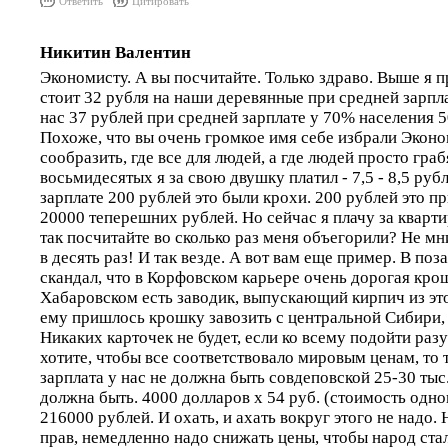
Ответить
Цитировать
Никитин Валентин
Экономисту. А вы посчитайте. Только здраво. Выше я 
стоит 32 рубля на наши деревянные при средней зарпла
нас 37 рублей при средней зарплате у 70% населения 
Похоже, что вы очень громкое имя себе избрали Эконо
сообразить, где все для людей, а где людей просто гра
восьмидесятых я за свою двушку платил - 7,5 - 8,5 руб
зарплате 200 рублей это были крохи. 200 рублей это п
20000 теперешних рублей. Но сейчас я плачу за кварти
так посчитайте во сколько раз меня объегорили? Не мни
в десять раз! И так везде. А вот вам еще пример. В по
скандал, что в Корфовском карьере очень дорогая крошк
Хабаровском есть заводик, выпускающий кирпич из эт
ему пришлось крошку завозить с центральной Сибири, 
Никаких карточек не будет, если ко всему подойти раз
хотите, чтобы все соответствовало мировым ценам, то 
зарплата у нас не должна быть совдеповской 25-30 тыс.
должна быть. 4000 долларов х 54 руб. (стоимость одно
216000 рублей. И охать, и ахать вокруг этого не надо.
прав, немедленно надо снижать цены, чтобы народ ста