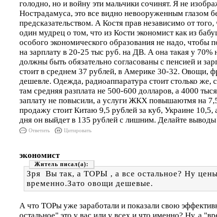
голодно, но и войну эти мальчики сочинят. Я не изобр
Нострадамуса, это все видно невооруженным глазом б
предсказательством. А Костя прав независимо от того, 
один мудрец о том, что из Кости экономист как из бабу
особого экономического образования не надо, чтобы п
на зарплату в 20-25 тыс руб. на ДВ. А она такая у 70%
должны быть обязательно согласованы с пенсией и зарп
стоит в среднем 37 рублей, в Америке 30-32. Овощи, 
дешевле. Одежда, радиоаппаратура стоит столько же, с
там средняя разплата не 500-600 долларов, а 4000 тыся
заплату не повысили, а услуги ЖКХ повышаютмя на 7,
продажу стоит Китаю 9,5 рублей за куб, Украине 10,5, 
дня он выйдет в 135 рублей с лишним. Делайте выводы 
Ответить
Цитировать
экономист
Житель
Зря Вы так, а ТОРЫ , а все остальное? Ну цены
временно.Зато овощи дешевые.
А что ТОРы уже заработали и показали свою эффективн
остальное" это у вас или у всех и что именно? Ну, а "