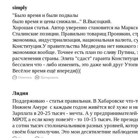
simply
"Было время и были подвалы
было время и цены снижали..." В.Высоцкий.
Хорошая статья. Автор уверенно становится на Маркси
Сталинские позиции. Правильно товарищ Пронякин, ст
экономика, индустриализация, национальная валюта, с
Конституция.У правительства Медведева нет никакого
экономики вообще. Точнее есть план по сливу Путина, 
расчленения страны. Элита "сдаст" гаранта Конституц
бессилен что - либо изменить, это даже мой друг Утопи
Весёлое время ещё впереди(((
Ответить
Цитировать
Лидия
Поддерживаю - статья правильная. В Хабаровске что-то
Нижнем Амуре с каждым годом живётся всё хуже и н
Зарплата в 20-25 тысяч - мечта. А у предпринимателе
МРОТ, а если кому повезёт - то 10-15 тысяч. Не презид
а сотни тысяч столоначальников разных уровней, котор
своём благополучии. Это мои десятилетние наблюдени