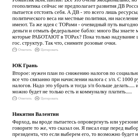
геополитика сейчас не предполагает развития ДВ Росс
пытается отстоять себя. А ДВ - это всего лишь ресурсы
политического веса ни местные политики, ни население
имеют. Та же идея с ТОРами - очевидный путь выгодн
деньги и отмыть федеральное бабло: много Вы знаете 
которые РАБОТАЮТ в ТОРах? Пока только надувание 
гос. структур. Так что, снимите розовые очки.
Ответить
Цитировать
ЮК Грань
Второе: нужен план по снижению налогов по социаль
все что связанно при начислении налога с з/п. С 1000 
налогов. Надо это убрать и тогда з/п больше делать.....
можно будет не только есть и коммуналку платить.....
Ответить
Цитировать
Никитин Валентин
Фарход, вы вроде пытаетесь опровергнуть или урезони
говорите то же, что сказал он. Я писал еще перед выб
президента, что если выберем его, то возможно будет н