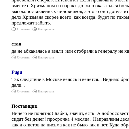
вместе с Хризманом на наракх должно оказатьься бол
высокопоставленных чиновников, а этого они допустить
дело Хризмана скорее всего, как всегда, будет по тихо
предложат забыть.
Ответить
Цитировать
стая
да не абкакалась а взяли или отобрали а генералу не х
Ответить
Цитировать
Fugu
Так следствие в Москве велось и ведется... Видимо брат
дали...
Ответить
Цитировать
Поставщик
Ничего не понятно! Бабки, значит, есть! А добросовес
сидят без денег! просрочка 4 месяца. Направлены деся
как и ответов на письма как не было так и нет. Куда об