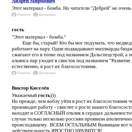
Андрей Мирмович
Этот материал - бомба. Но читатели "Дебрей" не очень
Ответить
Цитировать
гость
"Этот материал - бомба."
Еще бы, старый! Кто бы мог подумать, что медвед
работают на пару. Одни подкидывают миллиарды бюдж
сжигают его в топке под названием Дальспецстрой, а 
альянса пар уходит в свисток под названием "Развитие
естественно, в рост их благосостояния.
Ответить
Цитировать
Виктор Киселёв
Уважаемый
гость
)))
Но прежде, чем воблу уйти в рост их благосостояния че
производит работу - свистит о росте нашего благосост
находит и СОГЛАСНЫЙ отклик в сердцах дальневосточ
случае только несколько россиян проявили аполитично
происходящему. ВСЕМ ОСТАЛЬНЫМ Ванинцам вот та
действительность ЯРОСТНО НРАВИТСЯ!