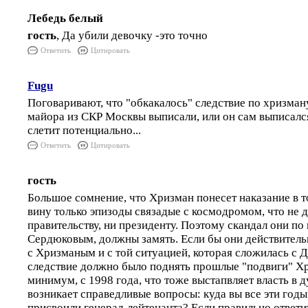
Лебедь белый
гость
, Да убили девочку -это точно
Ответить
Цитировать
Fugu
Поговаривают, что "обкакалось" следствие по хризману
майора из СКР Москвы выписали, или он сам выписался,
слетит потенциально...
Ответить
Цитировать
гость
Большое сомнение, что Хризман понесет наказание в т
вину только эпизоды связадые с космодромом, что не д
правительству, ни президенту. Поэтому скандал они по 
Сердюковым, должны замять. Если бы они действитель
с Хризманым и с той ситуацией, которая сложилась с 
следствие должно было поднять прошлые "подвиги" Хр
минимум, с 1998 года, что тоже выстапвляет власть в д
возникает справедливые вопросы: куда вы все эти годы
присвоили генерал-лейтенанта? Если правильно ответит