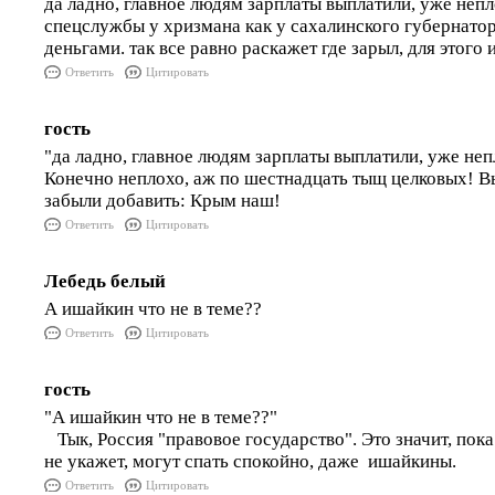
да ладно, главное людям зарплаты выплатили, уже непл
спецслужбы у хризмана как у сахалинского губернато
деньгами. так все равно раскажет где зарыл, для этого 
Ответить
Цитировать
гость
"да ладно, главное людям зарплаты выплатили, уже неп
Конечно неплохо, аж по шестнадцать тыщ целковых! Вы
забыли добавить: Крым наш!
Ответить
Цитировать
Лебедь белый
А ишайкин что не в теме??
Ответить
Цитировать
гость
"А ишайкин что не в теме??"
Тык, Россия "правовое государство". Это значит, пок
не укажет, могут спать спокойно, даже ишайкины.
Ответить
Цитировать