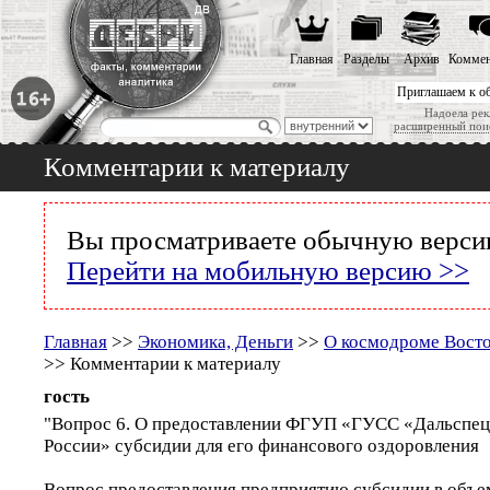
Главная
Разделы
Архив
Коммен
Приглашаем к о
Надоела рек
расширенный пои
Комментарии к материалу
Вы просматриваете обычную версию
Перейти на мобильную версию >>
Главная
>>
Экономика, Деньги
>>
О космодроме Восто
>> Комментарии к материалу
гость
"Вопрос 6. О предоставлении ФГУП «ГУСС «Дальспец
России» субсидии для его финансового оздоровления
Вопрос предоставления предприятию субсидии в объе