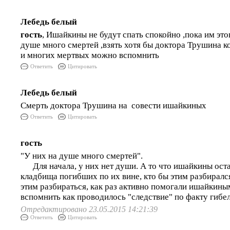
Лебедь белый
гость
, Ишайкины не будут спать спокойно ,пока им это
душе много смертей ,взять хотя бы доктора Трушина 
и многих мертвых можно вспомнить
Ответить
Цитировать
Лебедь белый
Смерть доктора Трушина на совести ишайкиных
Ответить
Цитировать
гость
"У них на душе много смертей".
Для начала, у них нет души. А то что ишайкины оста
кладбища погибших по их вине, кто бы этим разбиралс
этим разбираться, как раз активно помогали ишайкины
вспомнить как проводилось "следствие" по факту гиб
Отредактировано 23.05.2015 14:21:39
Ответить
Цитировать