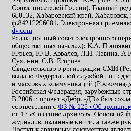
Союза писателей России). Главный ред
680032, Хабаровский край, Хабаровск, п
ф.84212296081. Электронная приемная
dv.com
Редакционный совет электронного пер
общественных началах): К.А. Проняки
Юрьев, Ю.В. Ковалев, Л.Н. Левина, А.
Сухинин, О.В. Егорова
Свидетельство о регистрации СМИ (Р
выдано Федеральной службой по надзо
и массовых коммуникаций (Роскомнадзо
Российская Федерация, зарубежные ст
В 2006 г. проект «Дебри-ДВ» был созда
соответствии с
ФЗ № 125 «Об архивном
ст. 13 «Создание архивов». Основной ф
журналов, изданные книги, а также ру
Доступ к архивным документам являетс