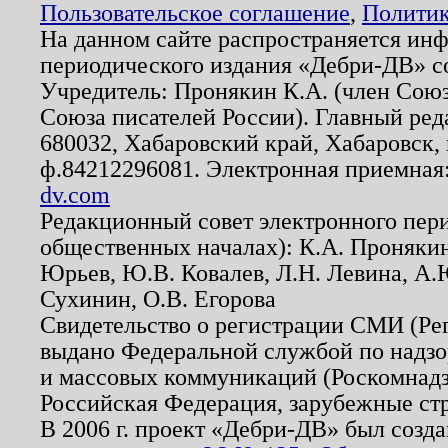
Пользовательское соглашение
,
Политик
На данном сайте распространяется ин
периодического издания «Дебри-ДВ» с
Учредитель: Пронякин К.А. (член Союз
Союза писателей России). Главный ред
680032, Хабаровский край, Хабаровск, п
ф.84212296081. Электронная приемная
dv.com
Редакционный совет электронного пер
общественных началах): К.А. Проняки
Юрьев, Ю.В. Ковалев, Л.Н. Левина, А.
Сухинин, О.В. Егорова
Свидетельство о регистрации СМИ (Р
выдано Федеральной службой по надзо
и массовых коммуникаций (Роскомнадзо
Российская Федерация, зарубежные ст
В 2006 г. проект «Дебри-ДВ» был созда