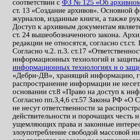
соответствии с
ФЗ № 125 «Об архивном
ст. 13 «Создание архивов». Основной ф
журналов, изданные книги, а также ру
Доступ к архивным документам являетс
ст. 24 вышеобозначенного закона. Арх
редакции не относятся, согласно ст.ст. 
Согласно ч.2. п.3. ст.17 «Ответственн
информационных технологий и защит
информационных технологиях и о защит
«Дебри-ДВ», хранящий информацию, гр
распространение информации не несет.
основании ст.8 «Право на доступ к ин
Согласно пп.3,4,6 ст.57 Закона РФ «О
не несут ответственности за распрост
действительности и порочащих честь и
ущемляющих права и законные интере
злоупотребление свободой массовой ин