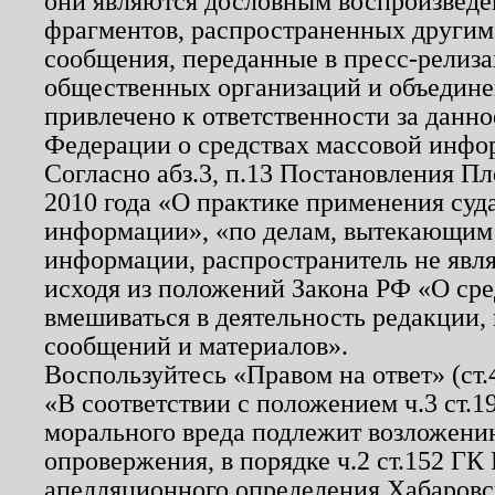
они являются дословным воспроизведе
фрагментов, распространенных другим
сообщения, переданные в пресс-релиза
общественных организаций и объединен
привлечено к ответственности за данн
Федерации о средствах массовой инфо
Согласно абз.3, п.13 Постановления П
2010 года «О практике применения суд
информации», «по делам, вытекающим
информации, распространитель не явл
исходя из положений Закона РФ «О ср
вмешиваться в деятельность редакции, 
сообщений и материалов».
Воспользуйтесь «Правом на ответ» (ст
«В соответствии с положением ч.3 ст.
морального вреда подлежит возложению
опровержения, в порядке ч.2 ст.152 ГК 
апелляционного определения Хабаровско