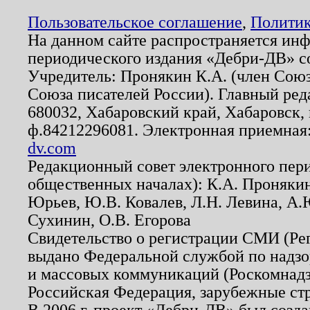
Пользовательское соглашение
,
Политик
На данном сайте распространяется ин
периодического издания «Дебри-ДВ» с
Учредитель: Пронякин К.А. (член Союз
Союза писателей России). Главный ред
680032, Хабаровский край, Хабаровск, п
ф.84212296081. Электронная приемная
dv.com
Редакционный совет электронного пер
общественных началах): К.А. Проняки
Юрьев, Ю.В. Ковалев, Л.Н. Левина, А.
Сухинин, О.В. Егорова
Свидетельство о регистрации СМИ (Р
выдано Федеральной службой по надзо
и массовых коммуникаций (Роскомнадзо
Российская Федерация, зарубежные ст
В 2006 г. проект «Дебри-ДВ» был созда