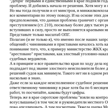
"Дебри" первыми и единственными в крае подняли года
проблему. И добились начала ее решения. Хотя могу и
Но мы тогда получили и от минстроя, и минжилкомхоза
все комментарии по этому поводу. И на основе этих д
предположения, что данная проблема граничит с орга
преступлением (ст. 210), поскольку более двух тысяч 
вступивших в силу, просто не выполняется краевыми м
Представьте только масштаб ОПГ.
Полагаю (и не только я), что именно после наших запр
общений с чиновниками и приставами началось хоть ка
понимание того, что, к примеру министерство ЖКХ кр
"арестовано" приставами, как злостный уголовно-нак
судебных вердиктов.
А в принципе и все правительство края по ходу дела 
подпадает под звание злостного неисполнителя более 
решений судов как минимум. Такого нет ни в одном ре
насколько я знаю.
Даже если за каждое неисполненное судебное решени
ответственному чиновнику в ркае хотя бы по 6 месяце
работ, то посчитайте, каковы будут цифры.
Теперь же в крае сиротские проблемы "взяли на контро
всеуслышанье) в том числе и руководители местного 
пока апеллировать. А там посмотрим. Тяжела шапка Мо