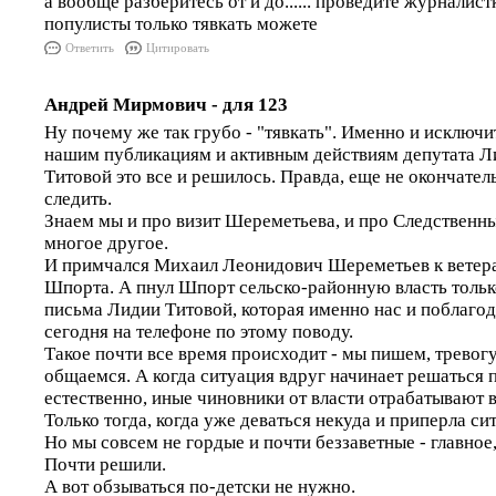
а вообще разберитесь от и до...... проведите журналис
популисты только тявкать можете
Ответить
Цитировать
Андрей Мирмович - для 123
Ну почему же так грубо - "тявкать". Именно и исключ
нашим публикациям и активным действиям депутата Л
Титовой это все и решилось. Правда, еще не окончател
следить.
Знаем мы и про визит Шереметьева, и про Следственны
многое другое.
И примчался Михаил Леонидович Шереметьев к ветера
Шпорта. А пнул Шпорт сельско-районную власть тольк
письма Лидии Титовой, которая именно нас и поблагод
сегодня на телефоне по этому поводу.
Такое почти все время происходит - мы пишем, тревог
общаемся. А когда ситуация вдруг начинает решаться по
естественно, иные чиновники от власти отрабатывают 
Только тогда, когда уже деваться некуда и приперла си
Но мы совсем не гордые и почти беззаветные - главное
Почти решили.
А вот обзываться по-детски не нужно.