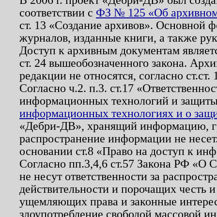
соответствии с
ФЗ № 125 «Об архивном
ст. 13 «Создание архивов». Основной ф
журналов, изданные книги, а также ру
Доступ к архивным документам являетс
ст. 24 вышеобозначенного закона. Арх
редакции не относятся, согласно ст.ст. 
Согласно ч.2. п.3. ст.17 «Ответственн
информационных технологий и защит
информационных технологиях и о защит
«Дебри-ДВ», хранящий информацию, гр
распространение информации не несет.
основании ст.8 «Право на доступ к ин
Согласно пп.3,4,6 ст.57 Закона РФ «О
не несут ответственности за распрост
действительности и порочащих честь и
ущемляющих права и законные интере
злоупотребление свободой массовой ин