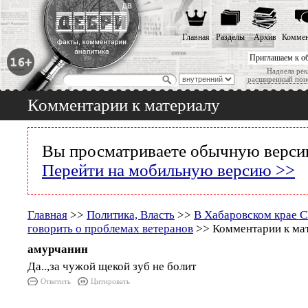
Главная
Разделы
Архив
Коммен
Приглашаем к о
Надоела рек
расширенный пои
Комментарии к материалу
Вы просматриваете обычную версию
Перейти на мобильную версию >>
Главная
>>
Политика, Власть
>>
В Хабаровском крае 
говорить о проблемах ветеранов
>> Комментарии к ма
амурчанин
Да..,за чужой щекой зуб не болит
Ответить
Цитировать