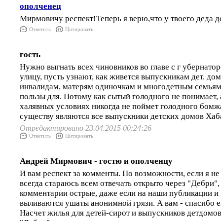
ополченец
Мирмовичу респект!Теперь я верю,что у твоего деда д
Ответить
Цитировать
гость
Нужно выгнать всех чиновников во главе с г убернато
улицу, пусть узнают, как живется выпускникам дет. дом
инвалидам, матерям одиночкам и многодетным семьям. 
пользы для. Потому как сытый голодного не понимает, 
халявных условиях никогда не поймет голодного бомж
существу являются все выпускники детских домов Хаб
Отредактировано 23.04.2015 00:24:26
Ответить
Цитировать
Андрей Мирмович - гостю и ополченцу
И вам респект за комменты. По возможности, если я не 
всегда стараюсь всем отвечать открыто через "Дебри",
комментарии острые, даже если на наши публикации и 
выливаются ушаты анонимной грязи. А вам - спасибо е
Насчет жилья для детей-сирот и выпускников детдомо