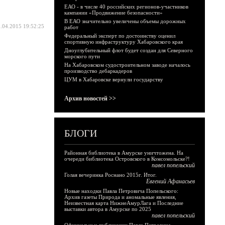
ЕАО - в числе 40 российских регионов-участников
кампании «Продвижение безопасности»
В ЕАО значительно увеличены объемы дорожных
.04.2015 19:52:25
работ
Федеральный эксперт по достоинству оценил
спортивную инфраструктуру Хабаровского края
Дноуглубительный флот будет создан для Северного
морского пути
На Хабаровском судостроительном заводе началось
производство дебаркадеров
ЦУМ в Хабаровске вернули государству
Архив новостей >>
БЛОГИ
Районная библиотека в Амурске уничтожена. На
очереди библиотека Островского в Комсомольске?!
павел попельский
Голая вечеринка Роснано 2015г. Итог.
Евгений Афанасьев
Новые находки Павла Петровича Попельского:
Архив газеты Природа и аномальные явления,
Неизвестная карта НижнеАмурЛага и Последние
выставки автора в Амурске по 2025
павел попельский