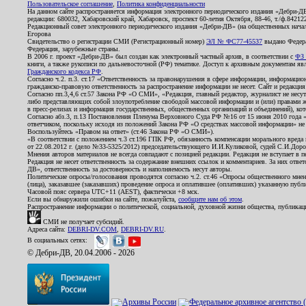
Пользовательское соглашение
,
Политика конфиденциальности
На данном сайте распространяется информация электронного периодического издания «Дебри-Д
редакции: 680032, Хабаровский край, Хабаровск, проспект 60-летия Октября, 88-46, т./ф.8421
Редакционный совет электронного периодического издания «Дебри-ДВ» (на общественных нач
Егорова
Свидетельство о регистрации СМИ (Регистрационный номер)
ЭЛ № ФС77-45537
выдано Федера
Федерация, зарубежные страны.
В 2006 г. проект «Дебри-ДВ» был создан как электронный частный архив, в соответствии с
ФЗ 
книги, а также рукописи по дальневосточной (РФ) тематике. Доступ к архивным документам явля
Гражданского кодекса РФ
.
Согласно ч.2. п.3. ст.17 «Ответственность за правонарушения в сфере информации, информац
гражданско-правовую ответственность за распространение информации не несет. Сайт и редакци
Согласно пп.3,4,6 ст.57 Закона РФ «О СМИ», «Редакция, главный редактор, журналист не несут
либо представляющих собой злоупотребление свободой массовой информации и (или) правами ж
в пресс-релизах и информация государственных, общественных организаций и объединений), кот
Согласно абз.3, п.13 Постановления Пленума Верховного Суда РФ №16 от 15 июня 2010 года 
ответчиком, поскольку исходя из положений Закона РФ «О средствах массовой информации» не 
Воспользуйтесь «Правом на ответ» (ст.46 Закона РФ «О СМИ»).
«В соответствии с положением ч.3 ст.196 ГПК РФ, обязанность компенсации морального вреда п
от 22.08.2012 г. (дело №33-5325/2012) председательствующего И.И.Куликовой, судей С.И.Дор
Мнения авторов материалов не всегда совпадают с позицией редакции. Редакция не вступает в п
Редакция не несет ответственность за содержание внешних ссылок и комментариев. За них отве
ДВ», ответственность за достоверность и наполняемость несут авторы.
Политические опросы/голосования проводятся согласно ч.2. ст.46 «Опросы общественного мнени
(лица), заказавшее (заказавших) проведение опроса и оплатившее (оплативших) указанную публик
Часовой пояс сервера UTC+11 (AEST), фактически +8 мск.
Если вы обнаружили ошибки на сайте, пожалуйста,
сообщите нам об этом
.
Распространение информации о политической, социальной, духовной жизни общества, публикац
СМИ не получает субсидий.
Адреса сайта:
DEBRI-DV.COM
,
DEBRI-DV.RU
.
В социальных сетях:
© Дебри-ДВ, 20.04.2006 - 2026