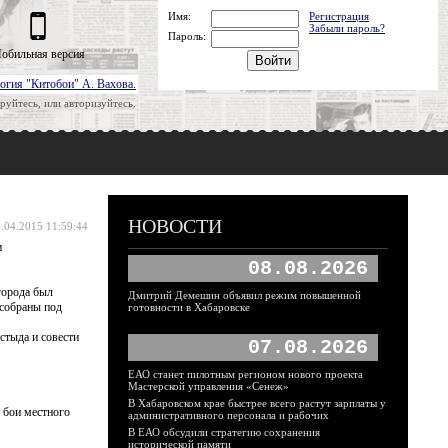
Имя:
Регистрация
Забыли пароль?
Пароль:
обильная версия
огия "Китобои" А. Вахова.
руйтесь, или авторизуйтесь.
НОВОСТИ
.04.2015 11:59:44
и
08.08.2026
города был
Дмитрий Демешин объявил режим повышенной
 собраны под
готовности в Хабаровске
стыда и совести
07.08.2026
ЕАО станет пилотным регионом нового проекта
Мастерской управления «Сенеж»
В Хабаровском крае быстрее всего растут зарплаты у
ь бои местного
административного персонала и рабочих
В ЕАО обсудили стратегию сохранения
исторической памяти