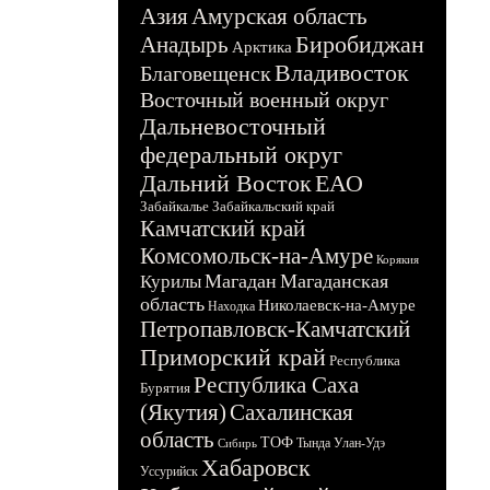
Азия
Амурская область
Биробиджан
Анадырь
Арктика
Владивосток
Благовещенск
Восточный военный округ
Дальневосточный
федеральный округ
Дальний Восток
ЕАО
Забайкалье
Забайкальский край
Камчатский край
Комсомольск-на-Амуре
Корякия
Магадан
Магаданская
Курилы
область
Николаевск-на-Амуре
Находка
Петропавловск-Камчатский
Приморский край
Республика
Республика Саха
Бурятия
(Якутия)
Сахалинская
область
ТОФ
Тында
Улан-Удэ
Сибирь
Хабаровск
Уссурийск