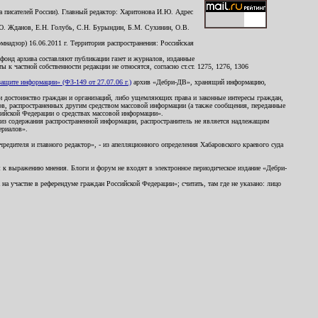
 писателей России). Главный редактор: Харитонова И.Ю. Адрес
Ю. Жданов, Е.Н. Голубь, С.Н. Бурындин, Б.М. Сухинин, О.В.
надзор) 16.06.2011 г. Территория распространения: Российская
й фонд архива составляют публикации газет и журналов, изданные
к частной собственности редакции не относятся, согласно ст.ст. 1275, 1276, 1306
щите информации» (ФЗ-149 от 27.07.06 г.)
архив «Дебри-ДВ», хранящий информацию,
ь и достоинство граждан и организаций, либо ущемляющих права и законные интересы граждан,
ов, распространенных другим средством массовой информации (а также сообщения, переданные
сийской Федерации о средствах массовой информации».
из содержания распространенной информации, распространитель не является надлежащим
ериалов».
редителя и главного редактор», - из апелляционного определения Хабаровского краевого суда
ны к выражению мнения. Блоги и форум не входят в электронное периодическое издание «Дебри-
а участие в референдуме граждан Российской Федерации»; считать, там где не указано: лицо