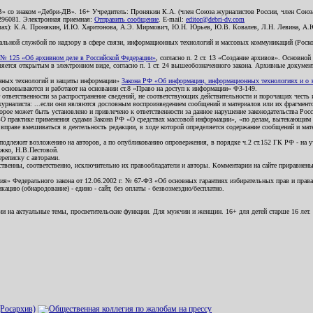
В» со знаком «Дебри-ДВ». 16+ Учредитель: Пронякин К.А. (член Союза журналистов России, член Союза
2296081. Электронная приемная:
Отправить сообщение
. E-mail:
editor@debri-dv.com
алах): К.А. Пронякин, И.Ю. Харитонова, А.Э. Мирмович, Ю.Н. Юрьев, Ю.В. Ковалев, Л.Н. Левина, А.
льной службой по надзору в сфере связи, информационных технологий и массовых коммуникаций (Роском
№ 125 «Об архивном деле в Российской Федерации»
, согласно п. 2 ст. 13 «Создание архивов». Основно
ется открытым в электронном виде, согласно п. 1 ст. 24 вышеобозначенного закона. Архивные документы 
ионных технологий и защиты информации»
Закона РФ «Об информации, информационных технологиях и о за
я основываются и работают на основании ст.8 «Право на доступ к информации» ФЗ-149.
 ответственности за распространение сведений, не соответствующих действительности и порочащих чест
урналиста: ...если они являются дословным воспроизведением сообщений и материалов или их фрагмент
орое может быть установлено и привлечено к ответственности за данное нарушение законодательства Рос
«О практике применения судами Закона РФ «О средствах массовой информации», «по делам, вытекающим 
вправе вмешиваться в деятельность редакции, в ходе которой определяется содержание сообщений и мат
одлежит возложению на авторов, а по опубликованию опровержения, в порядке ч.2 ст.152 ГК РФ - на уч
ожко, Н.В.Пестовой.
ереписку с авторами.
тственны, соответственно, исключительно их правообладатели и авторы. Комментарии на сайте приравне
я» Федерального закона от 12.06.2002 г. № 67-ФЗ «Об основных гарантиях избирательных прав и права н
ацию (обнародование) - едино - сайт, без оплаты - безвозмездно/бесплатно.
ии на актуальные темы, просветительские функции. Для мужчин и женщин. 16+ для детей старше 16 лет.