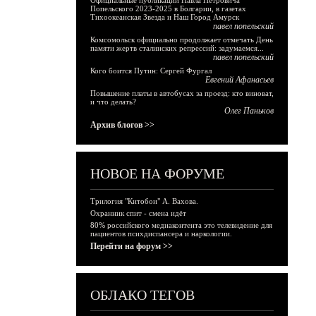
Официальные публикации Павла Петровича
Попельского 2023-2025 в Болгарии, в газетах
Тихоокеанская Звезда и Наш Город Амурск
павел попельский
Комсомольск официально продолжает отмечать День
памяти жертв сталинских репрессий: задумаемся...
павел попельский
Кого боится Путин: Сергей Фургал
Евгений Афанасьев
Повышение платы в автобусах за проезд: кто виноват,
и что делать?
Олег Паньков
Архив блогов >>
НОВОЕ НА ФОРУМЕ
Трилогия "Китобои" А. Вахова.
Охранник спит - смена идёт
80% российского медиаконтента это телевидение для
пациентов психдиспансера и наркологии.
Перейти на форум >>
ОБЛАКО ТЕГОВ