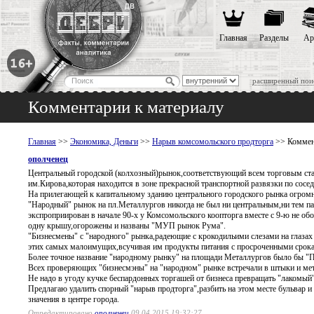
Главная
Разделы
Ар
расширенный пои
Комментарии к материалу
Главная
>>
Экономика, Деньги
>>
Нарыв комсомольского продторга
>> Коммен
ополченец
Центральный городской (колхозный)рынок,соответствующий всем торговым ста
им.Кирова,которая находится в зоне прекрасной транспортной развязки по сос
На прилегающей к капитальному зданию центрального городского рынка огромн
"Народный" рынок на пл.Металлургов никогда не был ни центральным,ни тем па
экспроприирован в начале 90-х у Комсомольского коопторга вместе с 9-ю не 
одну крышу,огорожены и названы "МУП рынок Рума".
"Бизнесмены" с "народного" рынка,радеющие с крокодильими слезами на глазах
этих самых малоимущих,всучивая им продукты питания с просроченными срока
Более точное название "народному рынку" на площади Металлургов было бы "П
Всех проверяющих "бизнесмэны" на "народном" рынке встречали в штыки и мета
Не надо в угоду кучке беспардонных торгашей от бизнеса превращать "лакомый" 
Предлагаю удалить спорный "нарыв продторга",разбить на этом месте бульвар и 
значения в центре города.
Отредактировано
ополченец
09.04.2015 19:32:27