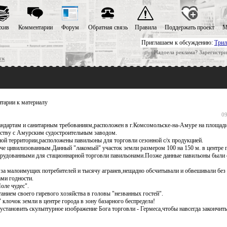
хив
Комментарии
Форум
Обратная связь
Правила
Поддержать проект
М
Приглашаем к обсуждению:
Трил
Надоела реклама? Зарегистри
ск
тарии к материалу
09
ндартам и санитарным требованиям,расположен в г.Комсомольске-на-Амуре на площад
едству с Амурским судостроительным заводом.
ой территории,расположены павильоны для торговли сезонной с/х продукцией.
че цивилизованным.Данный "лакомый" участок земли размером 100 на 150 м. в центре 
оборудованными для стационнарной торговли павильонами.Позже данные павильоны были
 за малоимущих потребителей и тысячу аграиев,нещадно обсчитывали и обвешивали без 
ми годности.
оле чудес".
нием своего гиревого хозяйства в головы "незванных гостей".
клочок земли в центре города в зону базарного беспредела!
установить скульптурное изображение Бога торговли - Гермеса,чтобы навсегда закончит