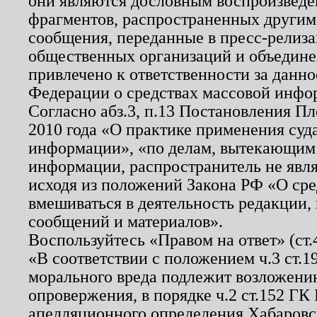
они являются дословным воспроизведе
фрагментов, распространенных другим
сообщения, переданные в пресс-релиза
общественных организаций и объединен
привлечено к ответственности за данн
Федерации о средствах массовой инфо
Согласно абз.3, п.13 Постановления П
2010 года «О практике применения суд
информации», «по делам, вытекающим
информации, распространитель не явл
исходя из положений Закона РФ «О ср
вмешиваться в деятельность редакции, 
сообщений и материалов».
Воспользуйтесь «Правом на ответ» (ст
«В соответствии с положением ч.3 ст.
морального вреда подлежит возложению
опровержения, в порядке ч.2 ст.152 ГК 
апелляционного определения Хабаровско