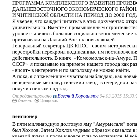
ПРОГРАММА КОМПЛЕКСНОГО РАЗВИТИЯ ПРОИЗ
ДАЛЬНЕВОСТОЧНОГО ЭКОНОМИЧЕСКОГО РАЙОНА
И ЧИТИНСКОЙ ОБЛАСТИ НА ПЕРИОД ДО 2000 ГОД
Я уверен, что каждый читатель в этих документах откр
удивительного. Вместе с промышленным строительств
уровне ставились большие социально-экономические з
притягивали на Дальний Восток новых людей.
Генеральный секретарь ЦК КПСС своим историческ
перестройки перекроил подписанные им постановлени
действительность. В книге «Комсомольск-на-Амуре. П
СССР» я показываю на примере нашего города как ра
«висит» в интернете и по заголовку ее можно найти.
А пока, я с тяжелейшим чувством наблюдаю, как новы
передельный металлургический завод в очередной раз 
получив пинком под зад.
Отредактировано
Евгений Хорошилов
04.03.2015 15:33:
Ответить
Цитировать
пенсионер
В пяти миллиардную долговую яму "Амурметалл" попа
был Хохлов. Затем Хохлов чудным образом оказался в 
краевой думы, а после и вовсе куда то испарился. И всё