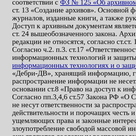
соответствии с
ФЗ № 125 «Об архивном
ст. 13 «Создание архивов». Основной ф
журналов, изданные книги, а также ру
Доступ к архивным документам являетс
ст. 24 вышеобозначенного закона. Арх
редакции не относятся, согласно ст.ст. 
Согласно ч.2. п.3. ст.17 «Ответственн
информационных технологий и защит
информационных технологиях и о защит
«Дебри-ДВ», хранящий информацию, гр
распространение информации не несет.
основании ст.8 «Право на доступ к ин
Согласно пп.3,4,6 ст.57 Закона РФ «О
не несут ответственности за распрост
действительности и порочащих честь и
ущемляющих права и законные интере
злоупотребление свободой массовой ин