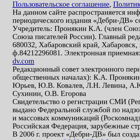
Пользовательское соглашение
,
Политик
На данном сайте распространяется ин
периодического издания «Дебри-ДВ» с
Учредитель: Пронякин К.А. (член Союз
Союза писателей России). Главный ред
680032, Хабаровский край, Хабаровск, п
ф.84212296081. Электронная приемная
dv.com
Редакционный совет электронного пер
общественных началах): К.А. Проняки
Юрьев, Ю.В. Ковалев, Л.Н. Левина, А.
Сухинин, О.В. Егорова
Свидетельство о регистрации СМИ (Р
выдано Федеральной службой по надзо
и массовых коммуникаций (Роскомнадзо
Российская Федерация, зарубежные ст
В 2006 г. проект «Дебри-ДВ» был созда