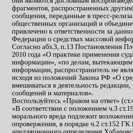
они являются дословным воспроизведе
фрагментов, распространенных другим
сообщения, переданные в пресс-релиза
общественных организаций и объединен
привлечено к ответственности за данн
Федерации о средствах массовой инфо
Согласно абз.3, п.13 Постановления П
2010 года «О практике применения суд
информации», «по делам, вытекающим
информации, распространитель не явл
исходя из положений Закона РФ «О ср
вмешиваться в деятельность редакции, 
сообщений и материалов».
Воспользуйтесь «Правом на ответ» (ст
«В соответствии с положением ч.3 ст.
морального вреда подлежит возложению
опровержения, в порядке ч.2 ст.152 ГК 
апелляционного определения Хабаровско