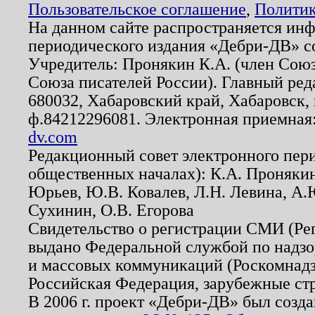
Пользовательское соглашение
,
Политик
На данном сайте распространяется ин
периодического издания «Дебри-ДВ» с
Учредитель: Пронякин К.А. (член Союз
Союза писателей России). Главный ред
680032, Хабаровский край, Хабаровск, п
ф.84212296081. Электронная приемная
dv.com
Редакционный совет электронного пер
общественных началах): К.А. Проняки
Юрьев, Ю.В. Ковалев, Л.Н. Левина, А.
Сухинин, О.В. Егорова
Свидетельство о регистрации СМИ (Р
выдано Федеральной службой по надзо
и массовых коммуникаций (Роскомнадзо
Российская Федерация, зарубежные ст
В 2006 г. проект «Дебри-ДВ» был созда