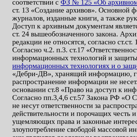
соответствии с
ФЗ № 125 «Об архивном
ст. 13 «Создание архивов». Основной ф
журналов, изданные книги, а также ру
Доступ к архивным документам являетс
ст. 24 вышеобозначенного закона. Арх
редакции не относятся, согласно ст.ст. 
Согласно ч.2. п.3. ст.17 «Ответственн
информационных технологий и защит
информационных технологиях и о защит
«Дебри-ДВ», хранящий информацию, гр
распространение информации не несет.
основании ст.8 «Право на доступ к ин
Согласно пп.3,4,6 ст.57 Закона РФ «О
не несут ответственности за распрост
действительности и порочащих честь и
ущемляющих права и законные интере
злоупотребление свободой массовой ин