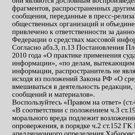
они являются дословным воспроизведе
фрагментов, распространенных другим
сообщения, переданные в пресс-релиза
общественных организаций и объединен
привлечено к ответственности за данн
Федерации о средствах массовой инфо
Согласно абз.3, п.13 Постановления П
2010 года «О практике применения суд
информации», «по делам, вытекающим
информации, распространитель не явл
исходя из положений Закона РФ «О ср
вмешиваться в деятельность редакции, 
сообщений и материалов».
Воспользуйтесь «Правом на ответ» (ст
«В соответствии с положением ч.3 ст.
морального вреда подлежит возложению
опровержения, в порядке ч.2 ст.152 ГК 
апелляционного определения Хабаровско