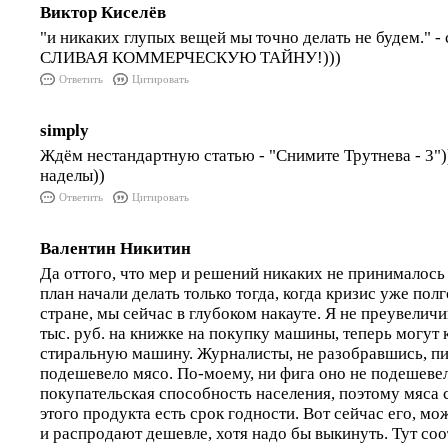
Виктор Киселёв
"и никаких глупых вещей мы точно делать не будем." - 
СЛИВАЯ КОММЕРЧЕСКУЮ ТАЙНУ!)))
Ответить
Цитировать
simply
Ждём нестандартную статью - "Снимите Трутнева - 3"
наделы))
Ответить
Цитировать
Валентин Никитин
Да оттого, что мер и решений никаких не принималось
план начали делать только тогда, когда кризис уже пол
стране, мы сейчас в глубоком накауте. Я не преувелич
тыс. руб. на книжке на покупку машины, теперь могут 
стиральную машину. Журналисты, не разобравшись, пиш
подешевело мясо. По-моему, ни фига оно не подешевел
покупательская способность населения, поэтому мяса 
этого продукта есть срок годности. Вот сейчас его, м
и распродают дешевле, хотя надо бы выкинуть. Тут с