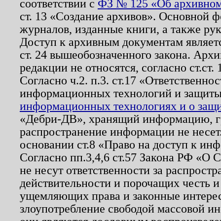
соответствии с
ФЗ № 125 «Об архивном
ст. 13 «Создание архивов». Основной ф
журналов, изданные книги, а также ру
Доступ к архивным документам являетс
ст. 24 вышеобозначенного закона. Арх
редакции не относятся, согласно ст.ст. 
Согласно ч.2. п.3. ст.17 «Ответственн
информационных технологий и защит
информационных технологиях и о защит
«Дебри-ДВ», хранящий информацию, гр
распространение информации не несет.
основании ст.8 «Право на доступ к ин
Согласно пп.3,4,6 ст.57 Закона РФ «О
не несут ответственности за распрост
действительности и порочащих честь и
ущемляющих права и законные интере
злоупотребление свободой массовой ин