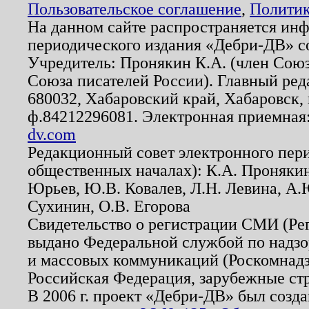
Пользовательское соглашение
,
Политик
На данном сайте распространяется ин
периодического издания «Дебри-ДВ» с
Учредитель: Пронякин К.А. (член Союз
Союза писателей России). Главный ред
680032, Хабаровский край, Хабаровск, п
ф.84212296081. Электронная приемная
dv.com
Редакционный совет электронного пер
общественных началах): К.А. Проняки
Юрьев, Ю.В. Ковалев, Л.Н. Левина, А.
Сухинин, О.В. Егорова
Свидетельство о регистрации СМИ (Р
выдано Федеральной службой по надзо
и массовых коммуникаций (Роскомнадзо
Российская Федерация, зарубежные ст
В 2006 г. проект «Дебри-ДВ» был созда