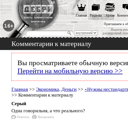
Главная
Разделы
Архив
Коммен
Приглашаем к о
Надоела рек
расширенный пои
Комментарии к материалу
Вы просматриваете обычную версию
Перейти на мобильную версию >>
Главная
>>
Экономика, Деньги
>>
«Нужны нестандарт
>> Комментарии к материалу
Серый
Одна говорильня, а что реального?
Ответить
Цитировать