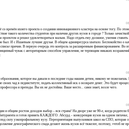
08
щё со времён ихнего проекта о создании инновационного кластера на основе тогу. По это
вие такого количества студентов при наличии других вузов в городе ? Только зачисткой
тим проектом и решил удовлетвориться малым. Надо отдать ему должное, умения ставить 
ом был. И с Ишаевым лучшие друзья. В общем админресурса хватало. Беспокойство о ка
в списке причин. В первую очередь это контроль за расширенным финансированием. Во в
принципный чувак с авторитарным способом управления, не терпящим никаких возражен
.
08
о образования, которое вы давали в последние годы нашим детям, никому не пожелаешь. 
 своих чад в пединституте, подать коллективный иск о возврате денег. Это будет процесс
рофессора и преподы. Вы их не достойны. Ваше место... сами знает, возле чего.
08
и и общим ростом доходов выбор – вся страна! На дворе уже не 90-е, когда родители 
битуриента и готов принять КАЖДОГО. Абсурд – конкуренция вузов на одном пятачке, 
е под силу узкопрофильному вузу. Переориентация выпускников школ на СПО, которая с
должение демографического спада делают жизнь вузов всё тяжелее, поэтому, «чтоб не пр