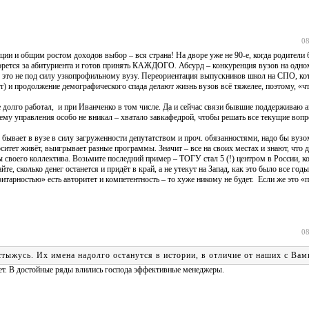
08
ии и общим ростом доходов выбор – вся страна! На дворе уже не 90-е, когда родители 
рется за абитуриента и готов принять КАЖДОГО. Абсурд – конкуренция вузов на одном
А это не под силу узкопрофильному вузу. Переориентация выпускников школ на СПО, ко
т) и продолжение демографического спада делают жизнь вузов всё тяжелее, поэтому, «чт
е долго работал, и при Иванченко в том числе. Да и сейчас связи бывшие поддерживаю 
ему управления особо не вникал – хватало завкафедрой, чтобы решать все текущие вопр
 бывает в вузе в силу загруженности депутатством и проч. обязанностями, надо бы вузо
ситет живёт, выигрывает разные программы. Значит – все на своих местах и знают, что д
своего коллектива. Возьмите последний пример – ТОГУ стал 5 (!) центром в России, к
, сколько денег останется и придёт в край, а не утекут на Запад, как это было все годы
ритарностью» есть авторитет и компетентность – то хуже никому не будет. Если же это «
08
стыжусь. Их имена надолго останутся в истории, в отличие от наших с Вам
дет. В достойные ряды влились господа эффективные менеджеры.