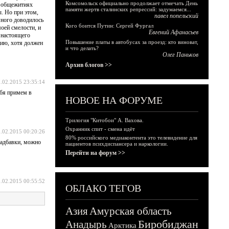
Комсомольск официально продолжает отмечать День
их общежитиях
памяти жертв сталинских репрессий: задумаемся...
ы. Но при этом,
павел попельский
емного доводилось
Кого боится Путин: Сергей Фургал
моей смелости, и
Евгений Афанасьев
е настоящего
Повышение платы в автобусах за проезд: кто виноват,
цию, хотя должен
и что делать?
Олег Паньков
Архив блогов >>
.02.2015 23:35:14
ебя примем в
НОВОЕ НА ФОРУМЕ
Трилогия "Китобои" А. Вахова.
Охранник спит - смена идёт
.02.2015 00:20:26
80% российского медиаконтента это телевидение для
надбавки, можно
пациентов психдиспансера и наркологии.
Перейти на форум >>
.02.2015 00:55:52
ОБЛАКО ТЕГОВ
Азия
Амурская область
Биробиджан
Анадырь
Арктика