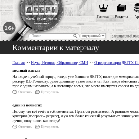
Главная
Разделы
Ар
расширенный пои
Комментарии к материалу
Главная
>>
Наука, История, Образование, СМИ
>>
О реорганизации ДВГГУ. С
местный житель
На входе в учебный корпус, теперь уже бывшего ДВГГУ, висят две мемориальн
ректору В.В.Романову, руководившему вузом много лет. Как теперь объяснить
вузе с одним названием, а в настоящее время, это место именуется совсем по д
Ответить
Цитировать
один из немногих
Потому что всё течёт и всё изменяется. При этом развивается. А развитие може
критерии (прогресс – регресс), и уж тем более конечный результат от наших ус
лучше, получилось как всегда!
Ответить
Цитировать