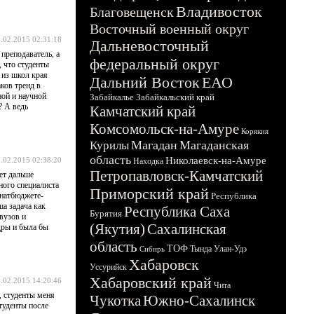
Владивосток
Благовещенск
Восточный военный округ
.02.2015 02:31:18
Дальневосточный
преподаватель, а
федеральный округ
, что студенты
 из школ края
Дальний Восток
ЕАО
ков тренд в
ной и научной
Забайкалье
Забайкальский край
? А ведь
Камчатский край
Комсомольск-на-Амуре
Корякия
Магадан
Магаданская
Курилы
область
Николаевск-на-Амуре
.02.2015 02:38:20
Находка
Петропавловск-Камчатский
ет дальше
ного специалиста
Приморский край
 натбюджете-
Республика
а задача как
Республика Саха
Бурятия
вузов и
(Якутия)
Сахалинская
дры и была бы
область
ТОФ
Тында
Улан-Удэ
Сибирь
Хабаровск
Уссурийск
Хабаровский край
.02.2015 14:20:46
Чита
, студенты меня
Чукотка
Южно-Сахалинск
туденты после