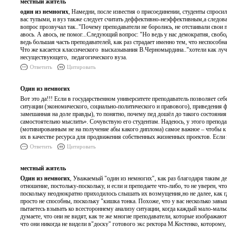
местный житель
один из немногих
, Намедни, после известия о присоединении, студенты спроси
вас тупыми, и вуз также следует считать деффективно-неэффективным,а следов
вопрос прозвучал так.."Почему преподаватели не боролись, не отстаивали свои п
авось. А авось, не помог...Следующий вопрос: "Но ведь у нас демократия, своб
ведь большая часть преподавателей, как раз страдает именно тем, что неспособн
Что же касается классического высказывания В.Черномырдина.."хотели как лучше
несуществующего, педагогического вуза.
Ответить
Цитировать
Один из немногих
Вот это да!!! Если в государственном университете преподаватель позволяет с
ситуации (экономического, социально-политического и правового), приведения ф
замешанная на доле правды), то понятно, почему пед дошёл до такого состояния
самостоятельно мыслить». Сочувствую его студентам. Надеюсь, у этого препода
(мотивированным не на получение абы какого диплома) самое важное – чтобы к 
их в качестве ресурса для продвижения собственных жизненных проектов. Если эт
Ответить
Цитировать
местный житель
Один из немногих
, Уважаемый "один из немногих", как раз благодаря таким де
отношение, постольку-поскольку, и если и преподаете что-либо, то не уверен, ч
поскольку неоднократно приходилось слышать их возмущения,но не далее, как гд
просто не способны, поскольку "кишка тонка. Похоже, что у вас несколько за
пытаетесь взывать ко всестороннему анализу ситуации, когда каждый мало-маль
думаете, что они не видят, как те же многие преподаватели, которые изобража
что они никогда не видели в"доску" готового экс ректора М.Костенко, которому,