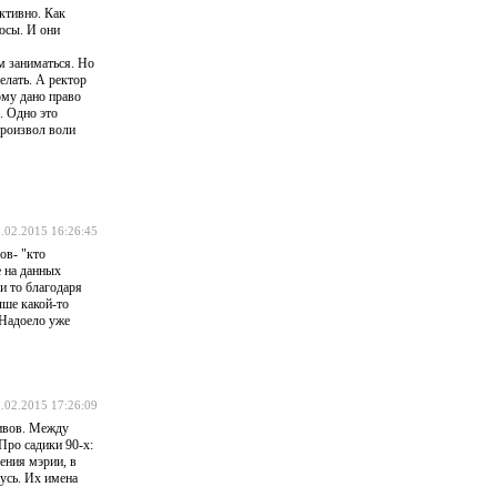
активно. Как
осы. И они
м заниматься. Но
елать. А ректор
ому дано право
. Одно это
произвол воли
.02.2015 16:26:45
ов- "кто
е на данных
и то благодаря
чше какой-то
 Надоело уже
.02.2015 17:26:09
тивов. Между
Про садики 90-х:
ения мэрии, в
жусь. Их имена