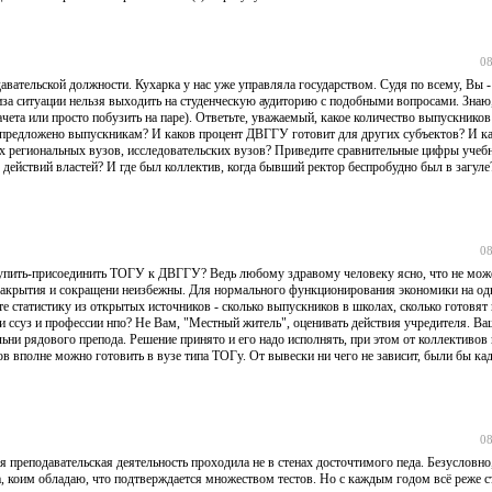
08
вательской должности. Кухарка у нас уже управляла государством. Судя по всему, Вы - 
лиза ситуации нельзя выходить на студенческую аудиторию с подобными вопросами. Знаю
ачета или просто побузить на паре). Ответьте, уважаемый, какое количество выпускников
т предложено выпускникам? И каков процент ДВГГУ готовит для других субъектов? И ка
ых региональных вузов, исследовательских вузов? Приведите сравнительные цифры учеб
действий властей? И где был коллектив, когда бывший ректор беспробудно был в загуле
08
тупить-присоединить ТОГУ к ДВГГУ? Ведь любому здравому человеку ясно, что не мож
 закрытия и сокращени неизбежны. Для нормального функционирования экономики на од
е статистику из открытых источников - сколько выпускников в школах, сколько готовят
 ссуз и профессии нпо? Не Вам, "Местный житель", оценивать действия учредителя. Ваш
ьни рядового препода. Решение принято и его надо исполнять, при этом от коллективов 
ов вполне можно готовить в вузе типа ТОГу. От вывески ни чего не зависит, были бы ка
08
я преподавательская деятельность проходила не в стенах досточтимого педа. Безусловно
ма, коим обладаю, что подтверждается множеством тестов. Но с каждым годом всё реже с