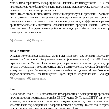
Мне не надо спрашивать «не официально», так как 5 лет назад ушёл из ТОГУ, гд
преподавателю мне были обеспечены нормальные условия труда, поэтому в сист
решались. Что ещё надо преподавателю?
Знаю, что со стороны оппонентов Иванченко порой звучали претензии – часто не
думаю, что это именно и говорит о хорошем руководстве – ректора нет, а универ
своими внешними статусами создаёт всё новые условия для эффективной работы 
принимать экзамены у мигрантов. Ближайший центр, вроде бы, Тюмень. Посчитайте
многого стоит. А в управлении порой и «власть надо употребить». Если за «авто
самодура», тогда конечно…
,
Ответить
Цитировать
одна из многих
О. какая полемика развернулась... Хочу вставить и свои "две копейки". Завтра (
виноват" и "что делать". Хочу ответить честно (как мне кажется) - ВСЕ!!! Пре
страницах члены Ученого Совета, которые не раз могли остановить процесс дег
призыву отдельных и всем известных лиц), и сами студенты, которых брали с бал
конец, чем тот ужас без конца, в котором мы сейчас находимся. Может быть пр
задаваться вопросом - где наши деньги. Пусть ищут те, кому положено... Кто куда
Ответить
Цитировать
Рэм
А кто сказал, что в ТОГУ невозможно педобразование? Какая разница преподава
прочим, процент педспециальностей в ДВГГУ менее 50. То есть ДВГГУ давно уже
а почему, собственно, за счет налогоплательщиков нужно содержать армию нез
комсомольске сады сохранили и вовремя вернули в систему. То есть это не стра
надолго останутся в истории, в отличие от наших с Вами