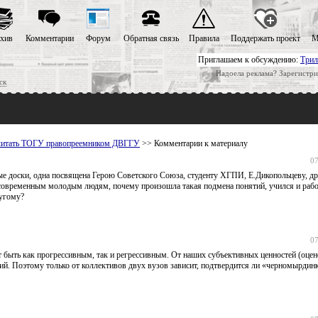
хив
Комментарии
Форум
Обратная связь
Правила
Поддержать проект
М
Приглашаем к обсуждению:
Трил
Надоела реклама? Зарегистри
ск
читать ТОГУ правопреемником ДВГГУ
>> Комментарии к материалу
07
ые доски, одна посвящена Герою Советского Союза, студенту ХГПИ, Е.Дикопольцеву, д
 современным молодым людям, почему произошла такая подмена понятий, учился и рабо
ругому?
07
т быть как прогрессивным, так и регрессивным. От наших субъективных ценностей (оцен
илий. Поэтому только от коллективов двух вузов зависит, подтвердится ли «черномырдинк