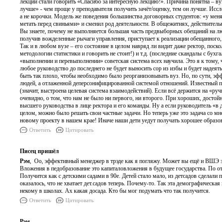
лекции стали говорить «Спасибо за интересную лекцию!». Причина понятна – ву
лучше» - чем проще у преподавателя получить зачёт/оценку, тем он лучше. Исс
а не корочки. Модель же поведения большинства договорных студентов: «у меня
метать перед свиньями» и сменил род деятельности. В общежитиях, действительн
Вы знаете, почему не выполняется большая часть предвыборных обещаний на лю
получив вожделенные рычаги управления, приступает к реализации обещанного, 
Так и в любом вузе – его состояние в целом навряд ли видит даже ректор, поск
методологии статистики и говорить не стоит!) и т.д. (последние скандалы с бу
«выполнении и перевыполнении» советская система всех научила. Это я к тому, ч
любое руководство до последнего не будет выносить сор из избы и будет надеят
быть так плохо, чтобы необходимо было реорганизовывать вуз. Но, по сути, э
людей, а отлаженной деперсонифицированной системой отношений. Известный пр
(значит, выстроена целевая система взаимодействий). Если всё держится на «руч
очевидно, о том, что нам не было ни первого, ни второго. При хороших, достой
высшего руководства в лице ректора и его команды. Ну а если руководитель «в д
целом, можно было решать свои частные задачи. Но теперь уже это задача со мн
новому проекту в нашем крае! Иначе наши дети уедут получать хорошее образо
Ответить
Цитировать
Писец пришёл
Рэм
, Оо, эффективный менеджер в трэде как я погляжу. Может вы ещё и ВШЭ з
Вложения в педобразование это капиталовложения в будущее государства. По о
Получится как с детскими садами в 90е. Детей стало мало, из детсадов сделали
оказалось, что не хватает дет.садов теперь. Почему-то. Так эта демографическа
некому в школах. Ах какая досада. Кто бы мог подумать что так получится.
Ответить
Цитировать
Рэм