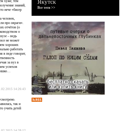
Якутск
ем хуже, тем
получение знаний,
Все теги >>
то нече «бисер
а человек,
ли про овраги».
их отчётов (о
уководством о
вузе – ведь
 все не может
нием хороших
мально работать
я в педе говорит,
ственность
ечая за вуз в
лаем успехов
одишко…
.02.2015 14:26:43
усмотрено.
авилась, так и
то учить детей
.02.2015 14:28:12