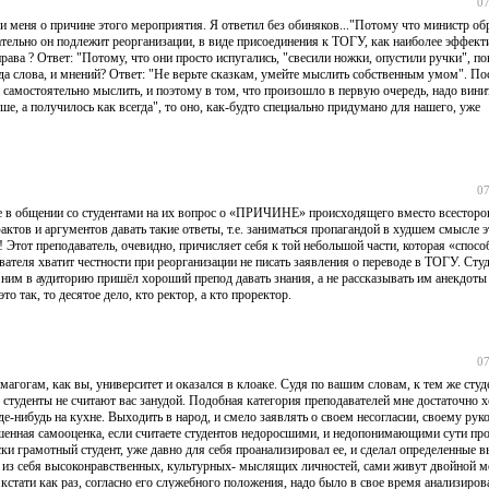
07
ли меня о причине этого мероприятия. Я ответил без обиняков..."Потому что министр об
ательно он подлежит реорганизации, в виде присоединения к ТОГУ, как наиболее эффек
рава ? Ответ: "Потому, что они просто испугались, "свесили ножки, опустили ручки", по
ода слова, и мнений? Ответ: "Не верьте сказкам, умейте мыслить собственным умом". По
а самостоятельно мыслить, и поэтому в том, что произошло в первую очередь, надо вини
, а получилось как всегда", то оно, как-будто специально придумано для нашего, уже
07
ебе в общении со студентами на их вопрос о «ПРИЧИНЕ» происходящего вместо всесторо
актов и аргументов давать такие ответы, т.е. заниматься пропагандой в худшем смысле э
! Этот преподаватель, очевидно, причисляет себя к той небольшой части, которая «спосо
вателя хватит честности при реорганизации не писать заявления о переводе в ТОГУ. Сту
ним в аудиторию пришёл хороший препод давать знания, а не рассказывать им анекдоты
о так, то десятое дело, кто ректор, а кто проректор.
07
магогам, как вы, университет и оказался в клоаке. Судя по вашим словам, к тем же студ
то студенты не считают вас занудой. Подобная категория преподавателей мне достаточно 
е-нибудь на кухне. Выходить в народ, и смело заявлять о своем несогласии, своему рук
вышенная самооценка, если считаете студентов недоросшими, и недопонимающими сути п
ски грамотный студент, уже давно для себя проанализировал ее, и сделал определенные 
ют из себя высоконравственных, культурных- мыслящих личностей, сами живут двойной 
 кстати как раз, согласно его служебного положения, надо было в свое время анализиров