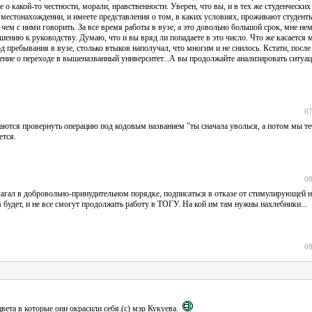
 о какой-то честности, морали, нравственности. Уверен, что вы, и в тех же студенческ
х местонахождении, и имеете представления о том, в каких условиях, проживают студент
и о чем с ними говорить. За все время работы в вузе, а это довольно большой срок, мне н
ошению к руководству. Думаю, что и вы вряд ли попадаете в это число. Что же касается 
од пребывания в вузе, столько втыков наполучал, что многим и не снилось. Кстати, посл
ение о переходе в вышеназванный университет...А вы продолжайте анализировать ситуа
07
таются провернуть операцию под кодовым названием "ты сначала уволься, а потом мы т
ется.
08
длагал в добровольно-принудительном порядке, подписаться в отказе от стимулирующей 
 будет, и не все смогут продолжить работу в ТОГУ. На кой им там нужны нахлебники...
08
вета в которые они окрасили себя.(с) мэр Кукуева.