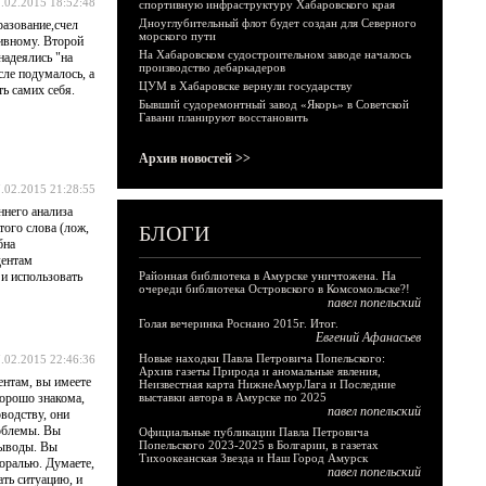
.02.2015 18:52:48
спортивную инфраструктуру Хабаровского края
Дноуглубительный флот будет создан для Северного
разование,счел
морского пути
тивному. Второй
На Хабаровском судостроительном заводе началось
надеялись "на
производство дебаркадеров
сле подумалось, а
ЦУМ в Хабаровске вернули государству
ть самих себя.
Бывший судоремонтный завод «Якорь» в Советской
Гавани планируют восстановить
Архив новостей >>
.02.2015 21:28:55
ннего анализа
того слова (лож,
БЛОГИ
бна
дентам
 и использовать
Районная библиотека в Амурске уничтожена. На
очереди библиотека Островского в Комсомольске?!
павел попельский
Голая вечеринка Роснано 2015г. Итог.
Евгений Афанасьев
Новые находки Павла Петровича Попельского:
.02.2015 22:46:36
Архив газеты Природа и аномальные явления,
ентам, вы имеете
Неизвестная карта НижнеАмурЛага и Последние
хорошо знакома,
выставки автора в Амурске по 2025
павел попельский
оводству, они
роблемы. Вы
Официальные публикации Павла Петровича
Попельского 2023-2025 в Болгарии, в газетах
выводы. Вы
Тихоокеанская Звезда и Наш Город Амурск
моралью. Думаете,
павел попельский
ать ситуацию, и