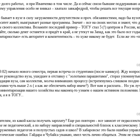
е долго работал, и при Иванченко в том числе. Да и сейчас связи бывшие поддерживаю 
ему управления особо не вникал – хватало завкафедрой, чтобы решать все текущие вопр
 бывает в вузе в силу загруженности депутатством и проч. обязанностями, надо бы вузо
ситет живёт, выигрывает разные программы. Значит – все на своих местах и знают, что д
своего коллектива. Возьмите последний пример – ТОГУ стал 5 (!) центром в России, к
, сколько денег останется и придёт в край, а не утекут на Запад, как это было все годы
ритарностью» есть авторитет и компетентность – то хуже никому не будет. Если же это «
08
09.02) начало нового семестра, первая встреча со студентами (после каникул). Жду вопрос
жнее руководство вуза, ушедшее в отставку с "золотыми парашютами", стораз упомянуты
радации вуза, сам коллектив, молча внимавших процессу (встрепенулись слишком поздно 
лами чуть выше 2-х ( а как же обеспечить набор иначе?). Вот вам и расплата... Но уж лу
и инвентаризации нашего хозяйства мы наконец-то узнаем о нашем истинном положении.
, а я в ТОГУ...
08
телям, из какой кассы получать зарплату? Еще раз повторю - все зависит от педколлек
 не педагоический, а по набору направлений и специальностей близок к классическому. 
агруженных педагогов и полупустых садов и школ? В хабаровске это были ошибки управл
тегические ошибки. Гайдара и Чубайса уважаю, имел честь лично общаться. Этим не сты