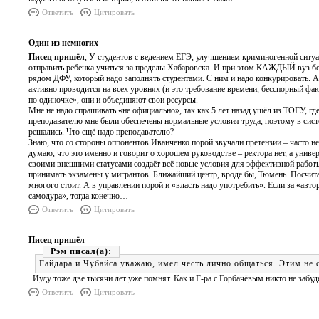
Ответить
Цитировать
Один из немногих
Писец пришёл
, У студентов с ведением ЕГЭ, улучшением криминогенной ситуац
отправить ребенка учиться за пределы Хабаровска. И при этом КАЖДЫЙ вуз бо
рядом ДФУ, который надо заполнять студентами. С ним и надо конкурировать. 
активно проводится на всех уровнях (и это требование времени, бесспорный фак
по одиночке», они и объединяют свои ресурсы.
Мне не надо спрашивать «не официально», так как 5 лет назад ушёл из ТОГУ, гд
преподавателю мне были обеспечены нормальные условия труда, поэтому в сист
решались. Что ещё надо преподавателю?
Знаю, что со стороны оппонентов Иванченко порой звучали претензии – часто не
думаю, что это именно и говорит о хорошем руководстве – ректора нет, а универ
своими внешними статусами создаёт всё новые условия для эффективной работы 
принимать экзамены у мигрантов. Ближайший центр, вроде бы, Тюмень. Посчитайте
многого стоит. А в управлении порой и «власть надо употребить». Если за «авто
самодура», тогда конечно…
Ответить
Цитировать
Писец пришёл
Рэм
Гайдара и Чубайса уважаю, имел честь лично общаться. Этим не 
Иуду тоже две тысячи лет уже помнят. Как и Г-ра с Горбачёвым никто не забу
Ответить
Цитировать