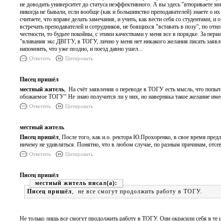
не доводить университет до статуса неэффективного. А вы здесь "втюриваете мне
никогда не бывали, если вообще (как и большинство преподавателей) знаете о и
считаете, что вправе делать замечания, и учить, как вести себя со студентами, 
встречать преподавателей и сотрудников, не боящихся "вставать в позу", по отн
честности, то будьте покойны, с этими качествами у меня все в порядке. За пери
"вливания экс ДВГГУ, в ТОГУ, лично у меня нет никакого желания писать заявл
напомнить, что уже поздно, и поезд давно ушел...
Ответить
Цитировать
Писец пришёл
местный житель
, На счёт заявления о переводе в ТОГУ есть мысль, что попы
обожаемое ТОГУ" Не знаю получится ли у них, но наверняка такое желание име
Ответить
Цитировать
местный житель
Писец пришёл
, После того, как и.о. ректора Ю.Прохоренко, в свое время пре
ничему не удивляться. Понятно, что в любом случае, по разным причинам, отсев
Ответить
Цитировать
Писец пришёл
местный житель
Писец пришёл
, не все смогут продолжить работу в ТОГУ.
Не только лишь все смогут продолжить работу в ТОГУ. Они окрасили себя в те ц