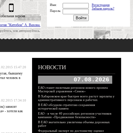
Имя:
Регистрация
Забыли пароль?
Пароль:
обильная версия
огия "Китобои" А. Вахова.
руйтесь, или авторизуйтесь.
НОВОСТИ
.02.2015 15:47:20
ругая, бывшему
тал человек в
07.08.2026
ЕАО станет пилотным регионом нового проекта
Мастерской управления «Сенеж»
В Хабаровском крае быстрее всего растут зарплаты у
административного персонала и рабочих
.02.2015 17:34:10
В ЕАО обсудили стратегию сохранения
ок) зависят
исторической памяти
а» - хотели как
ЕАО - в числе 40 российских регионов-участников
кампании «Продвижение безопасности»
В ЕАО значительно увеличены объемы дорожных
работ
Федеральный эксперт по достоинству оценил