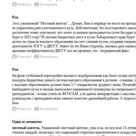
Ответить
Цитировать
Рэм
Ээээ, уважаемый "Местный житель"... Думаю, Вам и вправду не место на препода
не управленец ранга регионального вуза. Действительно, без всестороннего ана
достаточно тонко чувствуют, что хочет услышать преподаватель (хотя бы ради з
будет в 2015 году? И сколько бюджетных мест в вузах Хабаровчкого края буде
целом по отрасли высшего образования на счет слияния вузов, создания опорн
деятельности ТОГУ и ДВГГУ. Знают ли это Ваши студенты, пытаясь дать оценку 
признаки неэффективности ДВГГУ все же проявил, это - медицинский факт.
Ответить
Цитировать
Рэм
На фоне глобальной перестройки высшего педобразования как было лучше пос
пооедать бюджетные деньги система высшего образования в регионе - слияния,
с высшим образованием должно быть 5-7 специалистов среднего звена. Почитайт
внебюджете вузы и сколько выпускают (принимают) техникумы на специальности
преподавателя - только учить по ФГОСАМ, а не давать интерпретации с кколокол
руководства с преподавателями зависит качество дальнейшей работы. А педагог
база
Ответить
Цитировать
Один из немногих
местный житель
, Уважаемый «местный житель», увы и ах, но вся моя 15-летня
считали занудой, поскольку это социальный стереотип аналитического склада у