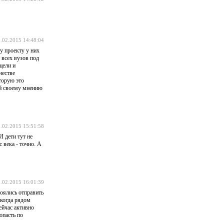
.02.2015 14:48:04
му проекту у них
 всех вузов под
цели и
честве
торую это
ий своему мнению
.02.2015 15:51:58
И дети тут не
 века - точно. А
.02.2015 16:01:39
боялись отправить
когда рядом
ейчас активно
опасть по