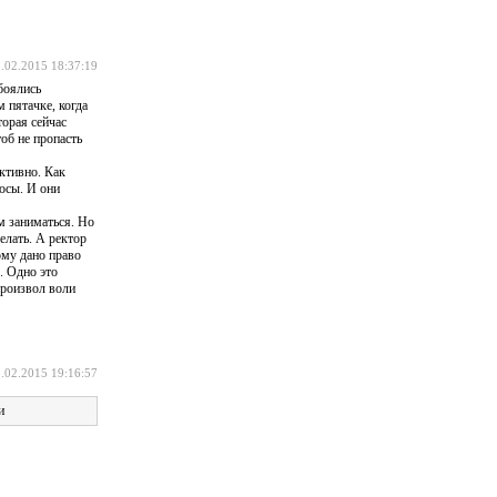
.02.2015 18:37:19
боялись
 пятачке, когда
торая сейчас
об не пропасть
активно. Как
осы. И они
м заниматься. Но
елать. А ректор
ому дано право
. Одно это
произвол воли
.02.2015 19:16:57
и