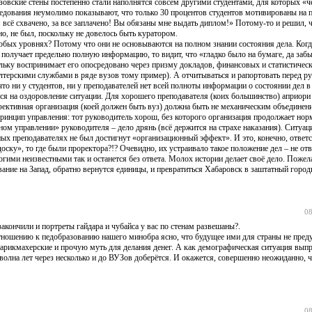
зовские стены постепенно стали наполнятся совсем другими студентами, для которых «ч
ледования неумолимо показывают, что только 30 процентов студентов мотивированы на 
 всё схвачено, за все заплачено! Вы обязаны мне выдать диплом!» Потому-то и решил, ч
о, не был, поскольку не довелось быть куратором.
бых уровнях? Потому что они не основываются на полном знании состояния дела. Когд
получает предельно полную информацию, то видит, что «гладко было на бумаге, да забы
ольку воспринимает его опосредовано через призму докладов, финансовых и статистическ
хгалтерскими службами в ряде вузов тому пример). А отчитываться и рапортовать перед р
то ни у студентов, ни у преподавателей нет всей полноты информации о состоянии дел в 
ься на оздоровление ситуации. Для хорошего преподавателя (коих большинство) априори
ффективная организация (коей должен быть вуз) должна быть не механическим объедине
инцип управления: тот руководитель хорош, без которого организация продолжает нор
ном управлении» руководителя – дело дрянь (всё держится на страхе наказания). Ситуаци
ных преподавателях не был достигнут «организационный эффект». И это, конечно, ответ
оску», то где были проректора?!? Очевидно, их устраивало такое положение дел – не отв
огими неизвестными так и останется без ответа. Молох истории делает своё дело. Поже
вание на Запад, обратно вернутся единицы, и превратиться Хабаровск в заштатный гор
08
акончили и портреты гайдара и чубайса у вас по стенам развешаны?.
тношению к педобразованию нашего минобра ясно, что будущее ими для страны не пред
 парикмахерские и прочую муть для делания денег. А как демографическая ситуация выпр
я волна лет через несколько и до ВУЗов доберётся. И окажется, совершенно неожиданно, ч
08