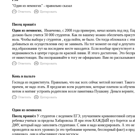
"Один из немногих" - правильно сказал
Ответить
Цитировать
Писец пришёл
Один из немногих
, Иванченко, с 2008 года примерно, начал копать под пед. Е
должно было учится 50 000 студентов. Как по вашему можно обеспечить присутст
ноль. Чтобы выбора у студентов , куда пойти, не было. Он тогда обломался с э
добиваться их осуществления ему не занимать. На тот момент он ещё и депутат
пед.образования тут на последнем месте находится. Если вообще присутствует 
недвижимость в центре города по красной линии. И этого достаточно. Это бес
от нижестоящих. Вы поспрашивайте в тогу не официально. Вам по рассказывают
Ответить
Цитировать
Конь в пальто
Господа из пединститута. Правильно, что вас всех сейчас метлой погонят. Таког
причем, не надо лгать. Я предлагаю всем родителям, которые платили за обучение
потом и митинг устроить родителям возле памятника Пушкину. Деньги верните, п
Ответить
Цитировать
Один из немногих
Писец пришёл
У студентов с ведением ЕГЭ, улучшением криминогенной ситуаци
ребенка учиться за пределы Хабаровска. И при этом КАЖДЫЙ вуз борется за а
ДФУ, который надо заполнять студентами. С ним и надо конкурировать. А это н
проводится на всех уровнях (и это требование времени, бесспорный факт) и про
одиночке», они и объединяют свои ресурсы.