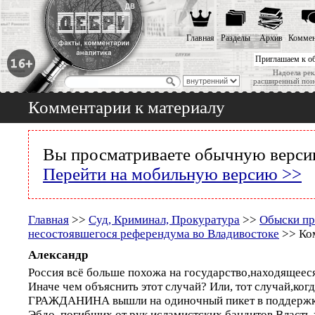
Главная
Разделы
Архив
Коммен
Приглашаем к о
Надоела рек
расширенный пои
Комментарии к материалу
Вы просматриваете обычную версию
Перейти на мобильную версию >>
Главная
>>
Суд, Криминал, Прокуратура
>>
Обыски пр
несостоявшегося референдума во Владивостоке
>> Ком
Александр
Россия всё больше похожа на государство,находящеес
Иначе чем объяснить этот случай? Или, тот случай,ког
ГРАЖДАНИНА вышли на одиночный пикет в поддержк
Эбдо, погибших от рук исламистских бандитов.Власть