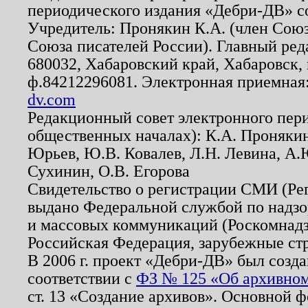
периодического издания «Дебри-ДВ» с
Учредитель: Пронякин К.А. (член Союз
Союза писателей России). Главный ред
680032, Хабаровский край, Хабаровск, п
ф.84212296081. Электронная приемная
dv.com
Редакционный совет электронного пер
общественных началах): К.А. Проняки
Юрьев, Ю.В. Ковалев, Л.Н. Левина, А.
Сухинин, О.В. Егорова
Свидетельство о регистрации СМИ (Р
выдано Федеральной службой по надзо
и массовых коммуникаций (Роскомнадзо
Российская Федерация, зарубежные ст
В 2006 г. проект «Дебри-ДВ» был созда
соответствии с
ФЗ № 125 «Об архивном
ст. 13 «Создание архивов». Основной ф