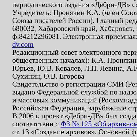
периодического издания «Дебри-ДВ» с
Учредитель: Пронякин К.А. (член Союз
Союза писателей России). Главный ред
680032, Хабаровский край, Хабаровск, п
ф.84212296081. Электронная приемная
dv.com
Редакционный совет электронного пер
общественных началах): К.А. Проняки
Юрьев, Ю.В. Ковалев, Л.Н. Левина, А.
Сухинин, О.В. Егорова
Свидетельство о регистрации СМИ (Р
выдано Федеральной службой по надзо
и массовых коммуникаций (Роскомнадзо
Российская Федерация, зарубежные ст
В 2006 г. проект «Дебри-ДВ» был созда
соответствии с
ФЗ № 125 «Об архивном
ст. 13 «Создание архивов». Основной ф