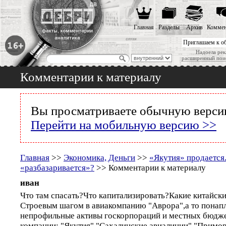
Главная
Разделы
Архив
Коммен
Приглашаем к о
Надоела рек
расширенный пои
Комментарии к материалу
Вы просматриваете обычную версию
Перейти на мобильную версию >>
Главная
>>
Экономика, Деньги
>>
«Якутия» продается
«разбазаривается»?
>> Комментарии к материалу
иван
Что там спасать?Что капитализировать?Какие китайск
Строевым шагом в авиакомпанию "Аврора",а то понап
непрофильные активы госкорпораций и местных бюдж
компании: "Якутия","Сахалинские авиалинии","Примор