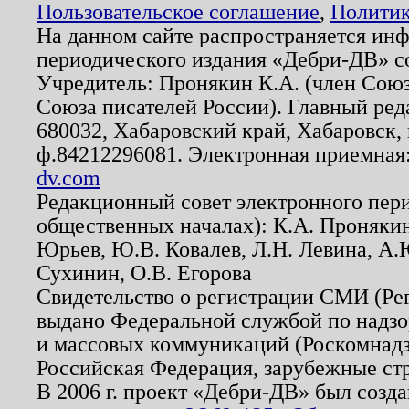
Пользовательское соглашение
,
Политик
На данном сайте распространяется ин
периодического издания «Дебри-ДВ» с
Учредитель: Пронякин К.А. (член Союз
Союза писателей России). Главный ред
680032, Хабаровский край, Хабаровск, п
ф.84212296081. Электронная приемная
dv.com
Редакционный совет электронного пер
общественных началах): К.А. Проняки
Юрьев, Ю.В. Ковалев, Л.Н. Левина, А.
Сухинин, О.В. Егорова
Свидетельство о регистрации СМИ (Р
выдано Федеральной службой по надзо
и массовых коммуникаций (Роскомнадзо
Российская Федерация, зарубежные ст
В 2006 г. проект «Дебри-ДВ» был созда