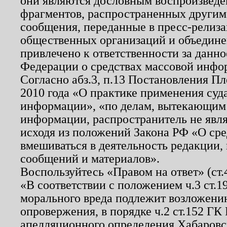
они являются дословным воспроизведе
фрагментов, распространенных другим
сообщения, переданные в пресс-релиза
общественных организаций и объединен
привлечено к ответственности за данн
Федерации о средствах массовой инфо
Согласно абз.3, п.13 Постановления П
2010 года «О практике применения суд
информации», «по делам, вытекающим
информации, распространитель не явл
исходя из положений Закона РФ «О ср
вмешиваться в деятельность редакции, 
сообщений и материалов».
Воспользуйтесь «Правом на ответ» (ст
«В соответствии с положением ч.3 ст.
морального вреда подлежит возложению
опровержения, в порядке ч.2 ст.152 ГК 
апелляционного определения Хабаровско