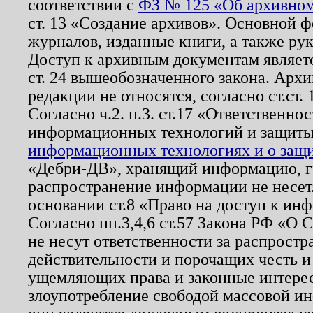
соответствии с
ФЗ № 125 «Об архивном
ст. 13 «Создание архивов». Основной ф
журналов, изданные книги, а также ру
Доступ к архивным документам являетс
ст. 24 вышеобозначенного закона. Арх
редакции не относятся, согласно ст.ст. 
Согласно ч.2. п.3. ст.17 «Ответственн
информационных технологий и защит
информационных технологиях и о защит
«Дебри-ДВ», хранящий информацию, гр
распространение информации не несет.
основании ст.8 «Право на доступ к ин
Согласно пп.3,4,6 ст.57 Закона РФ «О
не несут ответственности за распрост
действительности и порочащих честь и
ущемляющих права и законные интере
злоупотребление свободой массовой ин