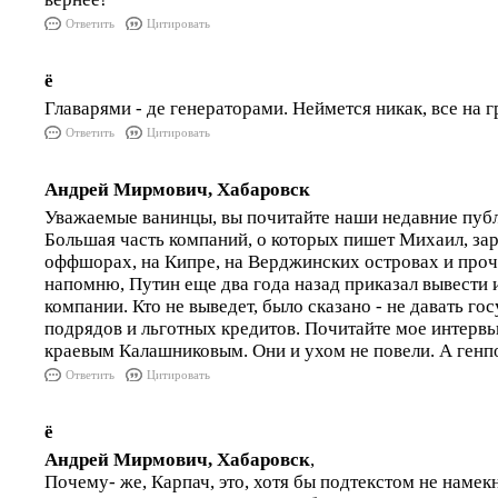
Ответить
Цитировать
ё
Главарями - де генераторами. Неймется никак, все на г
Ответить
Цитировать
Андрей Мирмович, Хабаровск
Уважаемые ванинцы, вы почитайте наши недавние публ
Большая часть компаний, о которых пишет Михаил, за
оффшорах, на Кипре, на Верджинских островах и проче
напомню, Путин еще два года назад приказал вывести
компании. Кто не выведет, было сказано - не давать го
подрядов и льготных кредитов. Почитайте мое интерв
краевым Калашниковым. Они и ухом не повели. А генп
Ответить
Цитировать
ё
Андрей Мирмович, Хабаровск
,
Почему- же, Карпач, это, хотя бы подтекстом не намек