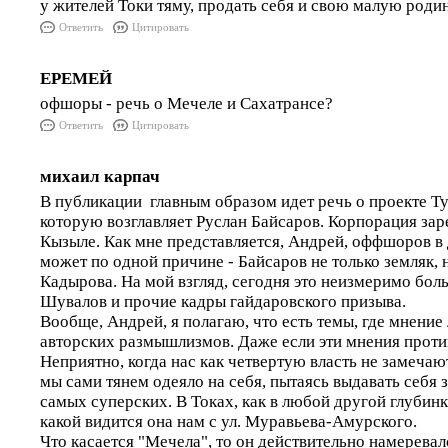
у жителей Токи тяму, продать себя и свою малую роди
Ответить
Цитировать
ЕРЕМЕЙ
офшоры - речь о Мечеле и Сахатрансе?
Ответить
Цитировать
михаил карпач
В публикации главным образом идет речь о проекте Т
которую возглавляет Руслан Байсаров. Корпорация зар
Кызыле. Как мне представляется, Андрей, оффшоров в 
может по одной причине - Байсаров не только земляк, 
Кадырова. На мой взгляд, сегодня это неизмеримо бол
Шувалов и прочие кадры гайдаровского призыва.
Вообще, Андрей, я полагаю, что есть темы, где мнени
авторских размышлизмов. Даже если эти мнения против
Неприятно, когда нас как четвертую власть не замечаю
мы сами тянем одеяло на себя, пытаясь выдавать себя
самых суперских. В Токах, как в любой другой глубинке
какой видится она нам с ул. Муравьева-Амурского.
Что касается "Мечела", то он действительно намеревал