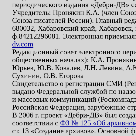
периодического издания «Дебри-ДВ» с
Учредитель: Пронякин К.А. (член Союз
Союза писателей России). Главный ред
680032, Хабаровский край, Хабаровск, п
ф.84212296081. Электронная приемная
dv.com
Редакционный совет электронного пер
общественных началах): К.А. Проняки
Юрьев, Ю.В. Ковалев, Л.Н. Левина, А.
Сухинин, О.В. Егорова
Свидетельство о регистрации СМИ (Р
выдано Федеральной службой по надзо
и массовых коммуникаций (Роскомнадзо
Российская Федерация, зарубежные ст
В 2006 г. проект «Дебри-ДВ» был созда
соответствии с
ФЗ № 125 «Об архивном
ст. 13 «Создание архивов». Основной ф