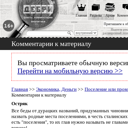
Главная
Разделы
Архив
Коммен
Приглашаем к о
Надоела рек
расширенный пои
Комментарии к материалу
Вы просматриваете обычную версию
Перейти на мобильную версию >>
Главная
>>
Экономика, Деньги
>>
Поселение или пром
Комментарии к материалу
Остряк
Все беды от дурацких названий, придуманных чиновни
назвать родные места поселениями, в честь сталинских 
есть "поселения", то их глав нужно называть не главами
вернее!