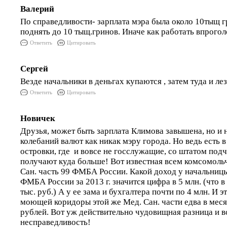
Валерий
По справедливости- зарплата мэра была около 10тыщ гр
поднять до 10 тыщ.гринов. Иначе как работать впрого
Ответить
Цитировать
Сергей
Везде начальники в деньгах купаются , затем туда и лез
Ответить
Цитировать
Новичек
Друзья, может быть зарплата Климова завышена, но и н
колебаний валют как никак мэру города. Но ведь есть 
островки, где и вовсе не госслужащие, со штатом под
получают куда больше! Вот известная всем комсомоль
Сан. часть 99 ФМБА России. Какой доход у начальницы
ФМБА России за 2013 г. значится цифра в 5 млн. (что 
тыс. руб.) А у ее зама и бухгалтера почти по 4 млн. И э
моющей коридоры этой же Мед. Сан. части едва в меся
рублей. Вот уж действительно чудовищная разница и
несправедливость!