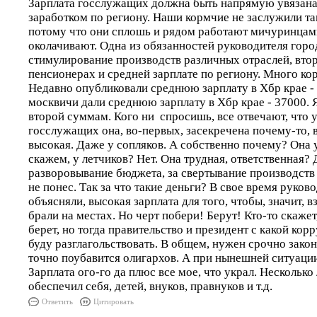
Зарплата госслужащих должна быть напрямую увязана
заработком по региону. Наши кормчие не заслужили та
потому что они сплошь и рядом работают мичуринцами
околачивают. Одна из обязанностей руководителя город
стимулирование производств различных отраслей, втора
пенсионерах и средней зарплате по региону. Много ко
Недавно опубликовали среднюю зарплату в Хбр крае -
москвичи дали среднюю зарплату в Хбр крае - 37000. Я
второй суммам. Кого ни спросишь, все отвечают, что у
госслужащих она, во-первых, засекречена почему-то, 
высокая. Даже у сопляков. А собственно почему? Она у
скажем, у летчиков? Нет. Она трудная, ответственная? 
разворовывание бюджета, за свертывание производств
не понес. Так за что такие деньги? В свое время руков
объясняли, высокая зарплата для того, чтобы, значит, 
брали на местах. Но черт побери! Берут! Кто-то скажет,
берет, но тогда правительство и президент с какой кор
буду разглагольствовать. В общем, нужен срочно закон 
точно поубавится олигархов. А при нынешней ситуации
Зарплата ого-го да плюс все мое, что украл. Несколько
обеспечил себя, детей, внуков, правнуков и т.д.
Ответить
Цитировать