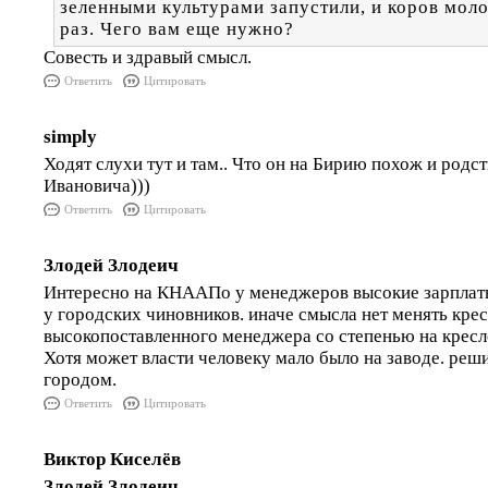
зеленными культурами запустили, и коров мол
раз. Чего вам еще нужно?
Совесть и здравый смысл.
Ответить
Цитировать
simply
Ходят слухи тут и там.. Что он на Бирию похож и родс
Ивановича)))
Ответить
Цитировать
Злодей Злодеич
Интересно на КНААПо у менеджеров высокие зарплат
у городских чиновников. иначе смысла нет менять кре
высокопоставленного менеджера со степенью на кресл
Хотя может власти человеку мало было на заводе. реш
городом.
Ответить
Цитировать
Виктор Киселёв
Злодей Злодеич
,