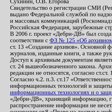
Сухинин, О.В. Егорова
Свидетельство о регистрации СМИ (Р
выдано Федеральной службой по надзо
и массовых коммуникаций (Роскомнадзо
Российская Федерация, зарубежные ст
В 2006 г. проект «Дебри-ДВ» был созда
соответствии с
ФЗ № 125 «Об архивном
ст. 13 «Создание архивов». Основной ф
журналов, изданные книги, а также ру
Доступ к архивным документам являетс
ст. 24 вышеобозначенного закона. Арх
редакции не относятся, согласно ст.ст. 
Согласно ч.2. п.3. ст.17 «Ответственн
информационных технологий и защит
информационных технологиях и о защит
«Дебри-ДВ», хранящий информацию, гр
распространение информации не несет.
основании ст.8 «Право на доступ к ин