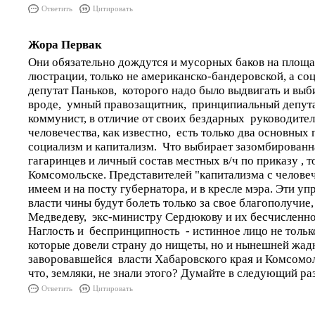
Ответить
Цитировать
Жора Первак
Они обязательно дождутся и мусорных баков на площ
люстрации, только не американско-бандеровской, а со
депутат Паньков, которого надо было выдвигать и выб
вроде, умный правозащитник, принципиальный депут
коммунист, в отличие от своих бездарных руководител
человечества, как известно, есть только два основных 
социализм и капитализм. Что выбирает зазомбированн
гагаринцев и личный состав местных в/ч по приказу , 
Комсомольске. Представителей "капитализма с челове
имеем и на посту губернатора, и в кресле мэра. Эти у
власти чины будут болеть только за свое благополучие
Медведеву, экс-министру Сердюкову и их бесчисленно
Наглость и беспринципность - истинное лицо не тольк
которые довели страну до нищеты, но и нынешней жа
заворовавшейся власти Хабаровского края и Комсом
что, земляки, не знали этого? Думайте в следующий раз,
Ответить
Цитировать