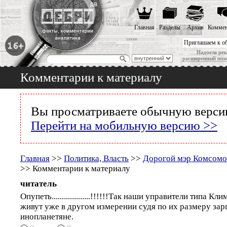
Главная
Разделы
Архив
Коммен
Приглашаем к о
Надоела рек
расширенный пои
Комментарии к материалу
Вы просматриваете обычную версию
Перейти на мобильную версию >>
Главная
>>
Политика, Власть
>>
Дорогой мэр Комсомо
>> Комментарии к материалу
читатель
Опупеть...................!!!!!!Так наши управители типа К
живут уже в другом измерении судя по их размеру зарп
инопланетяне.