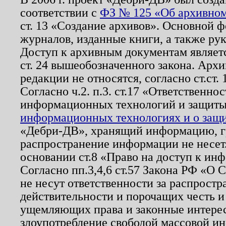
соответствии с
ФЗ № 125 «Об архивном
ст. 13 «Создание архивов». Основной ф
журналов, изданные книги, а также ру
Доступ к архивным документам являетс
ст. 24 вышеобозначенного закона. Арх
редакции не относятся, согласно ст.ст. 
Согласно ч.2. п.3. ст.17 «Ответственн
информационных технологий и защит
информационных технологиях и о защит
«Дебри-ДВ», хранящий информацию, гр
распространение информации не несет.
основании ст.8 «Право на доступ к ин
Согласно пп.3,4,6 ст.57 Закона РФ «О
не несут ответственности за распрост
действительности и порочащих честь и
ущемляющих права и законные интере
злоупотребление свободой массовой ин