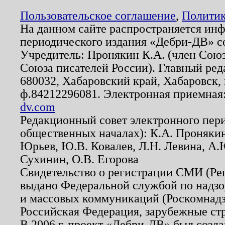
Пользовательское соглашение
,
Политик
На данном сайте распространяется ин
периодического издания «Дебри-ДВ» с
Учредитель: Пронякин К.А. (член Союз
Союза писателей России). Главный ред
680032, Хабаровский край, Хабаровск, п
ф.84212296081. Электронная приемная
dv.com
Редакционный совет электронного пер
общественных началах): К.А. Проняки
Юрьев, Ю.В. Ковалев, Л.Н. Левина, А.
Сухинин, О.В. Егорова
Свидетельство о регистрации СМИ (Р
выдано Федеральной службой по надзо
и массовых коммуникаций (Роскомнадзо
Российская Федерация, зарубежные ст
В 2006 г. проект «Дебри-ДВ» был созда