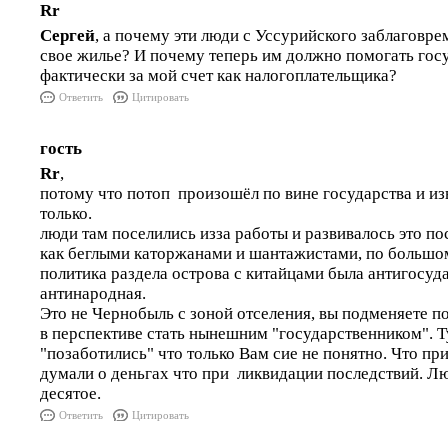
Rr
Сергей
, а почему эти люди с Уссурийского заблаговре
свое жилье? И почему теперь им должно помогать гос
фактически за мой счет как налогоплательщика?
Ответить
Цитировать
гость
Rr
,
потому что потоп произошёл по вине государства и из
только.
люди там поселились изза работы и развивалось это по
как беглыми каторжанами и шантажистами, по большо
политика раздела острова с китайцами была антигосуд
антинародная.
Это не Чернобыль с зоной отселения, вы подменяете по
в перспективе стать нынешним "государственником". Т
"позаботились" что только Вам сие не понятно. Что пр
думали о деньгах что при ликвидации последствий. Л
десятое.
Ответить
Цитировать