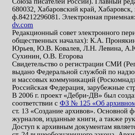
Союза писателей России). Главный ред
680032, Хабаровский край, Хабаровск, п
ф.84212296081. Электронная приемная
dv.com
Редакционный совет электронного пер
общественных началах): К.А. Проняки
Юрьев, Ю.В. Ковалев, Л.Н. Левина, А.
Сухинин, О.В. Егорова
Свидетельство о регистрации СМИ (Р
выдано Федеральной службой по надзо
и массовых коммуникаций (Роскомнадзо
Российская Федерация, зарубежные ст
В 2006 г. проект «Дебри-ДВ» был созда
соответствии с
ФЗ № 125 «Об архивном
ст. 13 «Создание архивов». Основной ф
журналов, изданные книги, а также ру
Доступ к архивным документам являетс
ст. 24 вышеобозначенного закона. Арх