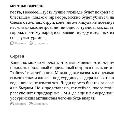
местный житель
гость
, Нееееее...Пусть лучше площадь будет покрыта с
блестящем, гладком мраморе, можно будет убиться, на
Следы от желтых струй, конечно же никуда не исчезнут
несколько километров, нет ни одного туалета, как кста
города, поэтому народ и справляет нужду в ледяных и
со скульптурами...
Ответить
Цитировать
Сергей
Конечно, можно упрекать этих мятежников, которые ну
покидать проданный и преданный остров и никак не х
"заботу" властей о них. Можно даже назвать их неким
вымогателями жилья - под сурдинку федеральных транш
ведь ничего не изменится. Люди просто бьются за свое
а не быдлом. Но я представляю, как сейчас, после это
рассупонятся придворные СМИ, да еще и в очередной 
уссурийским активистам чего-нибудь впарят.
Ответить
Цитировать