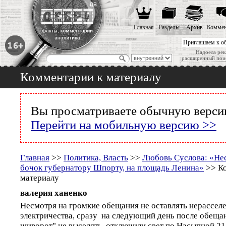
Главная
Разделы
Архив
Коммен
Приглашаем к о
Надоела рек
расширенный пои
Комментарии к материалу
Вы просматриваете обычную версию
Перейти на мобильную версию >>
Главная
>>
Политика, Власть
>>
Любовь Суслова: «Нес
бочок губернатору Шпорту, на площадь Ленина»
>> Ко
материалу
валерия ханенко
Несмотря на громкие обещания не оставлять нерассел
электричества, сразу на следующий день после обеща
шиворот" не выселять, отключили свет по Насыпной 21.