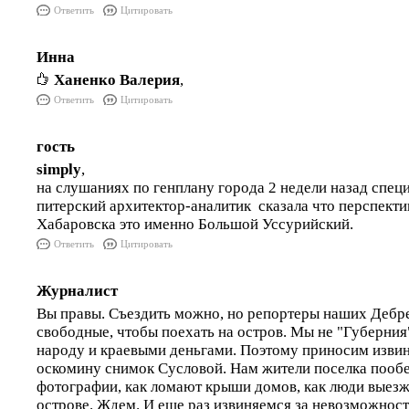
Ответить
Цитировать
Инна
Ханенко Валерия
,
Ответить
Цитировать
гость
simply
,
на слушаниях по генплану города 2 недели назад спе
питерский архитектор-аналитик сказала что перспекти
Хабаровска это именно Большой Уссурийский.
Ответить
Цитировать
Журналист
Вы правы. Съездить можно, но репортеры наших Дебрей
свободные, чтобы поехать на остров. Мы не "Губерния"
народу и краевыми деньгами. Поэтому приносим изви
оскомину снимок Сусловой. Нам жители поселка пооб
фотографии, как ломают крыши домов, как люди выезжа
острове. Ждем. И еще раз извиняемся за невозможност