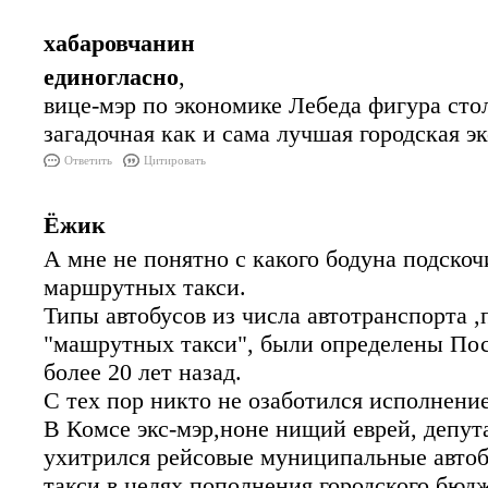
хабаровчанин
единогласно
,
вице-мэр по экономике Лебеда фигура сто
загадочная как и сама лучшая городская э
Ответить
Цитировать
Ёжик
А мне не понятно с какого бодуна подскоч
маршрутных такси.
Типы автобусов из числа автотранспорта 
"машрутных такси", были определены Пос
более 20 лет назад.
С тех пор никто не озаботился исполнени
В Комсе экс-мэр,ноне нищий еврей, депута
ухитрился рейсовые муниципальные авто
такси,в целях пополнения городского бюдж