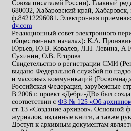
Союза писателей России). Главный ред
680032, Хабаровский край, Хабаровск, п
ф.84212296081. Электронная приемная
dv.com
Редакционный совет электронного пер
общественных началах): К.А. Проняки
Юрьев, Ю.В. Ковалев, Л.Н. Левина, А.
Сухинин, О.В. Егорова
Свидетельство о регистрации СМИ (Р
выдано Федеральной службой по надзо
и массовых коммуникаций (Роскомнадзо
Российская Федерация, зарубежные ст
В 2006 г. проект «Дебри-ДВ» был созда
соответствии с
ФЗ № 125 «Об архивном
ст. 13 «Создание архивов». Основной ф
журналов, изданные книги, а также ру
Доступ к архивным документам являетс