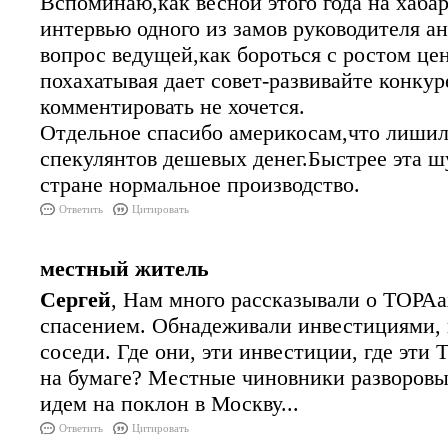
Вспоминаю,как весной этого года на хаба
интервью одного из замов руководителя а
вопрос ведущей,как бороться с ростом це
похахатывая дает совет-развивайте конку
комментировать не хочется.
Отдельное спасибо америкосам,что лиши
спекулянтов дешевых денег.Быстрее эта шу
стране нормальное производство.
Ответить
Цитировать
местный житель
Сергей
, Нам много рассказывали о ТОРАа
спасением. Обнадеживали инвестициями,
соседи. Где они, эти инвестиции, где эти 
на бумаге? Местные чиновники разворовы
идем на поклон в Москву...
Ответить
Цитировать