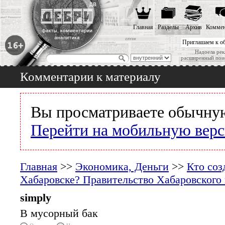
Главная
Разделы
Архив
Коммен
Приглашаем к о
Надоела рек
расширенный пои
Комментарии к материалу
Вы просматриваете обычную
Перейти на мобильную вер
Главная
>>
Экономика, Деньги
>>
Кто соз
Хабаровске? Правительство Хабаровского 
simply
В мусорный бак