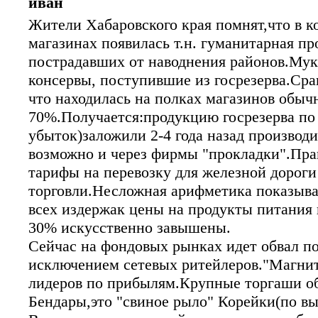
иван
Жители Хабаровского края помнят,что в ко
магазинах появилась т.н. гуманитарная п
пострадавших от наводнения районов.Мук
консервы, поступившие из госрезерва.Сра
что находилась на полках магазинов обыч
70%.Получается:продукцию госрезерва по 
убыток)заложили 2-4 года назад производ
возможно и через фирмы "прокладки".Пра
тарифы на перевозку для железной дорог
торговли.Несложная арифметика показыва
всех издержак цены на продукты питания 
30% искусственно завышены.
Сейчас на фондовых рынках идет обвал по
исключением сетевых ритейлеров."Магнит
лидеров по прибылям.Крупные торгаши о
Бендары,это "свиное рыло" Корейки(по в