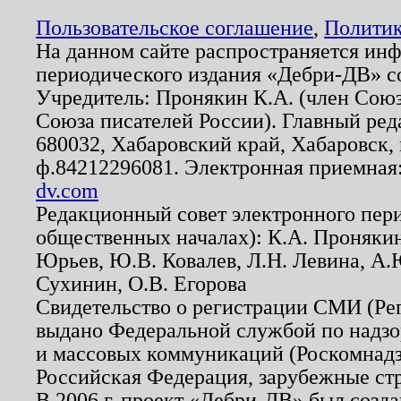
Пользовательское соглашение
,
Политик
На данном сайте распространяется ин
периодического издания «Дебри-ДВ» с
Учредитель: Пронякин К.А. (член Союз
Союза писателей России). Главный ред
680032, Хабаровский край, Хабаровск, п
ф.84212296081. Электронная приемная
dv.com
Редакционный совет электронного пер
общественных началах): К.А. Проняки
Юрьев, Ю.В. Ковалев, Л.Н. Левина, А.
Сухинин, О.В. Егорова
Свидетельство о регистрации СМИ (Р
выдано Федеральной службой по надзо
и массовых коммуникаций (Роскомнадзо
Российская Федерация, зарубежные ст
В 2006 г. проект «Дебри-ДВ» был созда