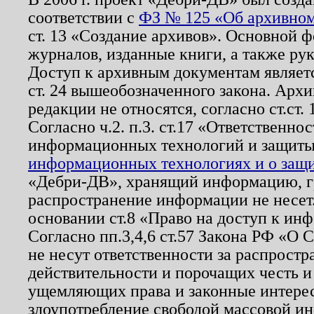
соответствии с
ФЗ № 125 «Об архивном
ст. 13 «Создание архивов». Основной ф
журналов, изданные книги, а также ру
Доступ к архивным документам являетс
ст. 24 вышеобозначенного закона. Арх
редакции не относятся, согласно ст.ст. 
Согласно ч.2. п.3. ст.17 «Ответственн
информационных технологий и защит
информационных технологиях и о защит
«Дебри-ДВ», хранящий информацию, гр
распространение информации не несет.
основании ст.8 «Право на доступ к ин
Согласно пп.3,4,6 ст.57 Закона РФ «О
не несут ответственности за распрост
действительности и порочащих честь и
ущемляющих права и законные интере
злоупотребление свободой массовой ин