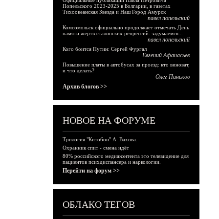
Официальные публикации Павла Петровича
Попельского 2023-2025 в Болгарии, в газетах
Тихоокеанская Звезда и Наш Город Амурск
павел попельский
Комсомольск официально продолжает отмечать День
памяти жертв сталинских репрессий: задумаемся...
павел попельский
Кого боится Путин: Сергей Фургал
Евгений Афанасьев
Повышение платы в автобусах за проезд: кто виноват,
и что делать?
Олег Паньков
Архив блогов >>
НОВОЕ НА ФОРУМЕ
Трилогия "Китобои" А. Вахова.
Охранник спит - смена идёт
80% российского медиаконтента это телевидение для
пациентов психдиспансера и наркологии.
Перейти на форум >>
ОБЛАКО ТЕГОВ