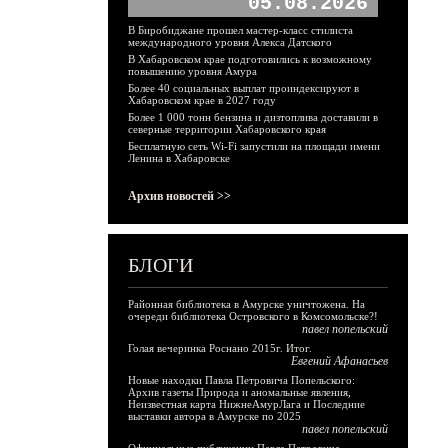
05.08.2026
В Биробиджане прошел мастер-класс стилиста
международного уровня Алекса Датского
В Хабаровском крае подготовились к возможному
повышению уровня Амура
Более 40 социальных выплат проиндексируют в
Хабаровском крае в 2027 году
Более 1 000 тонн бензина и дизтоплива доставили в
северные территории Хабаровского края
Бесплатную сеть Wi-Fi запустили на площади имени
Ленина в Хабаровске
Архив новостей >>
БЛОГИ
Районная библиотека в Амурске уничтожена. На
очереди библиотека Островского в Комсомольске?!
павел попельский
Голая вечеринка Роснано 2015г. Итог.
Евгений Афанасьев
Новые находки Павла Петровича Попельского:
Архив газеты Природа и аномальные явления,
Неизвестная карта НижнеАмурЛага и Последние
выставки автора в Амурске по 2025
павел попельский