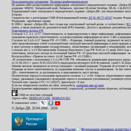
Пользовательское соглашение
,
Политика конфиденциальности
На данном сайте распространяется информация электронного периодического издания «Дебри-Д
редакции: 680032, Хабаровский край, Хабаровск, проспект 60-летия Октября, 88-46, т./ф.8421
Редакционный совет электронного периодического издания «Дебри-ДВ» (на общественных нач
Егорова
Свидетельство о регистрации СМИ (Регистрационный номер)
ЭЛ № ФС77-45537
выдано Федера
Федерация, зарубежные страны.
В 2006 г. проект «Дебри-ДВ» был создан как электронный частный архив, в соответствии с
ФЗ 
книги, а также рукописи по дальневосточной (РФ) тематике. Доступ к архивным документам явля
Гражданского кодекса РФ
.
Согласно ч.2. п.3. ст.17 «Ответственность за правонарушения в сфере информации, информац
гражданско-правовую ответственность за распространение информации не несет. Сайт и редакци
Согласно пп.3,4,6 ст.57 Закона РФ «О СМИ», «Редакция, главный редактор, журналист не несут
либо представляющих собой злоупотребление свободой массовой информации и (или) правами ж
в пресс-релизах и информация государственных, общественных организаций и объединений), кот
Согласно абз.3, п.13 Постановления Пленума Верховного Суда РФ №16 от 15 июня 2010 года 
ответчиком, поскольку исходя из положений Закона РФ «О средствах массовой информации» не 
Воспользуйтесь «Правом на ответ» (ст.46 Закона РФ «О СМИ»).
«В соответствии с положением ч.3 ст.196 ГПК РФ, обязанность компенсации морального вреда п
от 22.08.2012 г. (дело №33-5325/2012) председательствующего И.И.Куликовой, судей С.И.Дор
Мнения авторов материалов не всегда совпадают с позицией редакции. Редакция не вступает в п
Редакция не несет ответственность за содержание внешних ссылок и комментариев. За них отве
ДВ», ответственность за достоверность и наполняемость несут авторы.
Политические опросы/голосования проводятся согласно ч.2. ст.46 «Опросы общественного мнени
(лица), заказавшее (заказавших) проведение опроса и оплатившее (оплативших) указанную публик
Часовой пояс сервера UTC+11 (AEST), фактически +8 мск.
Если вы обнаружили ошибки на сайте, пожалуйста,
сообщите нам об этом
.
Распространение информации о политической, социальной, духовной жизни общества, публикац
СМИ не получает субсидий.
Адреса сайта:
DEBRI-DV.COM
,
DEBRI-DV.RU
.
В социальных сетях:
© Дебри-ДВ, 20.04.2006 - 2026