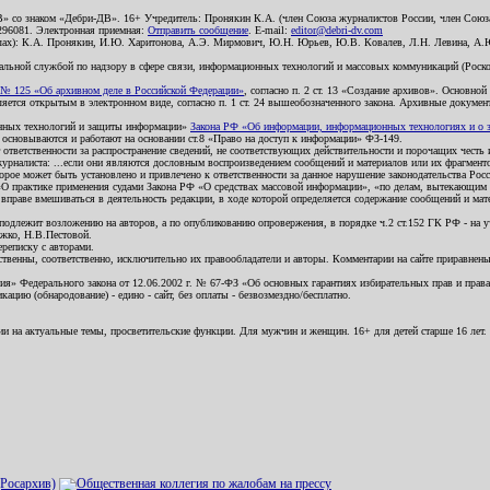
В» со знаком «Дебри-ДВ». 16+ Учредитель: Пронякин К.А. (член Союза журналистов России, член Союза
2296081. Электронная приемная:
Отправить сообщение
. E-mail:
editor@debri-dv.com
алах): К.А. Пронякин, И.Ю. Харитонова, А.Э. Мирмович, Ю.Н. Юрьев, Ю.В. Ковалев, Л.Н. Левина, А.
льной службой по надзору в сфере связи, информационных технологий и массовых коммуникаций (Роском
№ 125 «Об архивном деле в Российской Федерации»
, согласно п. 2 ст. 13 «Создание архивов». Основно
ется открытым в электронном виде, согласно п. 1 ст. 24 вышеобозначенного закона. Архивные документы 
ионных технологий и защиты информации»
Закона РФ «Об информации, информационных технологиях и о за
я основываются и работают на основании ст.8 «Право на доступ к информации» ФЗ-149.
 ответственности за распространение сведений, не соответствующих действительности и порочащих чест
урналиста: ...если они являются дословным воспроизведением сообщений и материалов или их фрагмент
орое может быть установлено и привлечено к ответственности за данное нарушение законодательства Рос
«О практике применения судами Закона РФ «О средствах массовой информации», «по делам, вытекающим 
вправе вмешиваться в деятельность редакции, в ходе которой определяется содержание сообщений и мат
одлежит возложению на авторов, а по опубликованию опровержения, в порядке ч.2 ст.152 ГК РФ - на уч
ожко, Н.В.Пестовой.
ереписку с авторами.
тственны, соответственно, исключительно их правообладатели и авторы. Комментарии на сайте приравне
я» Федерального закона от 12.06.2002 г. № 67-ФЗ «Об основных гарантиях избирательных прав и права н
ацию (обнародование) - едино - сайт, без оплаты - безвозмездно/бесплатно.
ии на актуальные темы, просветительские функции. Для мужчин и женщин. 16+ для детей старше 16 лет.