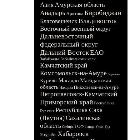
Азия
Амурская область
Биробиджан
Анадырь
Арктика
Владивосток
Благовещенск
Восточный военный округ
Дальневосточный
федеральный округ
Дальний Восток
ЕАО
Забайкалье
Забайкальский край
Камчатский край
Комсомольск-на-Амуре
Корякия
Магадан
Магаданская
Курилы
область
Николаевск-на-Амуре
Находка
Петропавловск-Камчатский
Приморский край
Республика
Республика Саха
Бурятия
(Якутия)
Сахалинская
область
ТОФ
Тында
Улан-Удэ
Сибирь
Хабаровск
Уссурийск