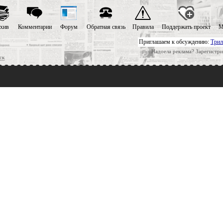
хив
Комментарии
Форум
Обратная связь
Правила
Поддержать проект
М
Приглашаем к обсуждению:
Трил
Надоела реклама? Зарегистри
ск