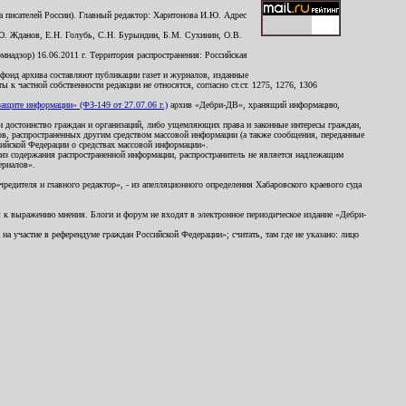
 писателей России). Главный редактор: Харитонова И.Ю. Адрес
Ю. Жданов, Е.Н. Голубь, С.Н. Бурындин, Б.М. Сухинин, О.В.
надзор) 16.06.2011 г. Территория распространения: Российская
й фонд архива составляют публикации газет и журналов, изданные
к частной собственности редакции не относятся, согласно ст.ст. 1275, 1276, 1306
щите информации» (ФЗ-149 от 27.07.06 г.)
архив «Дебри-ДВ», хранящий информацию,
ь и достоинство граждан и организаций, либо ущемляющих права и законные интересы граждан,
ов, распространенных другим средством массовой информации (а также сообщения, переданные
сийской Федерации о средствах массовой информации».
из содержания распространенной информации, распространитель не является надлежащим
ериалов».
редителя и главного редактор», - из апелляционного определения Хабаровского краевого суда
ны к выражению мнения. Блоги и форум не входят в электронное периодическое издание «Дебри-
а участие в референдуме граждан Российской Федерации»; считать, там где не указано: лицо