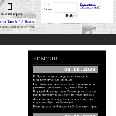
Имя:
Регистрация
Забыли пароль?
Пароль:
обильная версия
огия "Китобои" А. Вахова.
руйтесь, или авторизуйтесь.
НОВОСТИ
06.08.2026
На Русском острове продолжается создание
инфраструктуры для инноваций
Олег Кожемяко представил новые инициативы по
развитию горнолыжного туризма в России
В краевой больнице имени Владимирцева освоили
новую методику восстановления после инсульта
Дальневосточная студия кинохроники получила
поддержку Дмитрия Демешина
Новый циклон приближается к Хабаровскому краю