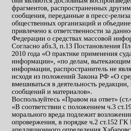
они являются дословным воспроизведе
фрагментов, распространенных другим
сообщения, переданные в пресс-релиза
общественных организаций и объединен
привлечено к ответственности за данн
Федерации о средствах массовой инфо
Согласно абз.3, п.13 Постановления П
2010 года «О практике применения суд
информации», «по делам, вытекающим
информации, распространитель не явл
исходя из положений Закона РФ «О ср
вмешиваться в деятельность редакции, 
сообщений и материалов».
Воспользуйтесь «Правом на ответ» (ст
«В соответствии с положением ч.3 ст.
морального вреда подлежит возложению
опровержения, в порядке ч.2 ст.152 ГК 
апелляционного определения Хабаровско