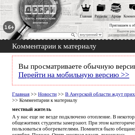
Главная
Разделы
Архив
Коммен
Приглашаем к о
Надоела рек
расширенный пои
Комментарии к материалу
Вы просматриваете обычную версию
Перейти на мобильную версию >>
Главная
>>
Новости
>>
В Амурской области ждут прих
>> Комментарии к материалу
местный житель
А у нас еще не везде подключено отопление. В некото
общежитиях студенты замерзают. При этом категорич
пользоваться обогревателями. Помнится было обещано
октября. Похоже, Опять местная власть лохонулась...