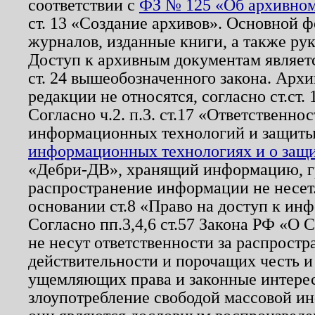
соответствии с
ФЗ № 125 «Об архивном
ст. 13 «Создание архивов». Основной ф
журналов, изданные книги, а также ру
Доступ к архивным документам являетс
ст. 24 вышеобозначенного закона. Арх
редакции не относятся, согласно ст.ст. 
Согласно ч.2. п.3. ст.17 «Ответственн
информационных технологий и защит
информационных технологиях и о защит
«Дебри-ДВ», хранящий информацию, гр
распространение информации не несет.
основании ст.8 «Право на доступ к ин
Согласно пп.3,4,6 ст.57 Закона РФ «О
не несут ответственности за распрост
действительности и порочащих честь и
ущемляющих права и законные интере
злоупотребление свободой массовой ин