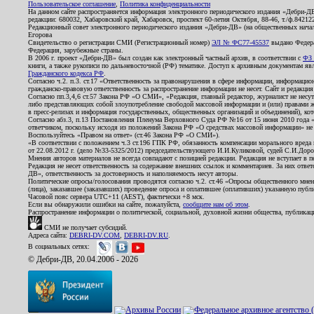
Пользовательское соглашение
,
Политика конфиденциальности
На данном сайте распространяется информация электронного периодического издания «Дебри-Д
редакции: 680032, Хабаровский край, Хабаровск, проспект 60-летия Октября, 88-46, т./ф.8421
Редакционный совет электронного периодического издания «Дебри-ДВ» (на общественных нач
Егорова
Свидетельство о регистрации СМИ (Регистрационный номер)
ЭЛ № ФС77-45537
выдано Федера
Федерация, зарубежные страны.
В 2006 г. проект «Дебри-ДВ» был создан как электронный частный архив, в соответствии с
ФЗ 
книги, а также рукописи по дальневосточной (РФ) тематике. Доступ к архивным документам явля
Гражданского кодекса РФ
.
Согласно ч.2. п.3. ст.17 «Ответственность за правонарушения в сфере информации, информац
гражданско-правовую ответственность за распространение информации не несет. Сайт и редакци
Согласно пп.3,4,6 ст.57 Закона РФ «О СМИ», «Редакция, главный редактор, журналист не несут
либо представляющих собой злоупотребление свободой массовой информации и (или) правами ж
в пресс-релизах и информация государственных, общественных организаций и объединений), кот
Согласно абз.3, п.13 Постановления Пленума Верховного Суда РФ №16 от 15 июня 2010 года 
ответчиком, поскольку исходя из положений Закона РФ «О средствах массовой информации» не 
Воспользуйтесь «Правом на ответ» (ст.46 Закона РФ «О СМИ»).
«В соответствии с положением ч.3 ст.196 ГПК РФ, обязанность компенсации морального вреда п
от 22.08.2012 г. (дело №33-5325/2012) председательствующего И.И.Куликовой, судей С.И.Дор
Мнения авторов материалов не всегда совпадают с позицией редакции. Редакция не вступает в п
Редакция не несет ответственность за содержание внешних ссылок и комментариев. За них отве
ДВ», ответственность за достоверность и наполняемость несут авторы.
Политические опросы/голосования проводятся согласно ч.2. ст.46 «Опросы общественного мнени
(лица), заказавшее (заказавших) проведение опроса и оплатившее (оплативших) указанную публик
Часовой пояс сервера UTC+11 (AEST), фактически +8 мск.
Если вы обнаружили ошибки на сайте, пожалуйста,
сообщите нам об этом
.
Распространение информации о политической, социальной, духовной жизни общества, публикац
СМИ не получает субсидий.
Адреса сайта:
DEBRI-DV.COM
,
DEBRI-DV.RU
.
В социальных сетях:
© Дебри-ДВ, 20.04.2006 - 2026