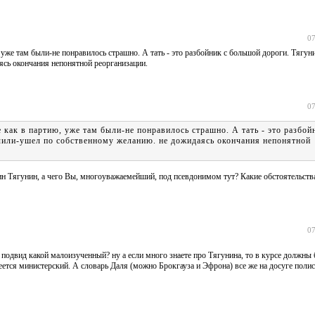
07
, уже там были-не понравилось страшно. А тать - это разбойник с большой дороги. Тягуни
ясь окончания непонятной реорганизации.
07
е как в партию, уже там были-не понравилось страшно. А тать - это разбо
лучили-ушел по собственному желанию. не дожидаясь окончания непонятной
ин Тягунин, а чего Вы, многоуважаемейший, под псевдонимом тут? Какие обстоятельств
07
подвид какой малоизученный? ну а если много знаете про Тягунина, то в курсе должны
ется министерский. А словарь Даля (можно Брокгауза и Эфрона) все же на досуге полис