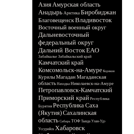
Азия
Амурская область
Биробиджан
Анадырь
Арктика
Владивосток
Благовещенск
Восточный военный округ
Дальневосточный
федеральный округ
Дальний Восток
ЕАО
Забайкалье
Забайкальский край
Камчатский край
Комсомольск-на-Амуре
Корякия
Магадан
Магаданская
Курилы
область
Николаевск-на-Амуре
Находка
Петропавловск-Камчатский
Приморский край
Республика
Республика Саха
Бурятия
(Якутия)
Сахалинская
область
ТОФ
Тында
Улан-Удэ
Сибирь
Хабаровск
Уссурийск