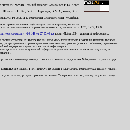
 писателей России). Главный редактор: Харитонова И.Ю. Адрес
Ю. Жданов, Е.Н. Голубь, С.Н. Бурындин, Б.М. Сухинин, О.В.
надзор) 16.06.2011 г. Территория распространения: Российская
й фонд архива составляют публикации газет и журналов, изданные
к частной собственности редакции не относятся, согласно ст.ст. 1275, 1276, 1306
щите информации» (ФЗ-149 от 27.07.06 г.)
архив «Дебри-ДВ», хранящий информацию,
ь и достоинство граждан и организаций, либо ущемляющих права и законные интересы граждан,
ов, распространенных другим средством массовой информации (а также сообщения, переданные
сийской Федерации о средствах массовой информации».
из содержания распространенной информации, распространитель не является надлежащим
ериалов».
редителя и главного редактор», - из апелляционного определения Хабаровского краевого суда
ны к выражению мнения. Блоги и форум не входят в электронное периодическое издание «Дебри-
а участие в референдуме граждан Российской Федерации»; считать, там где не указано: лицо