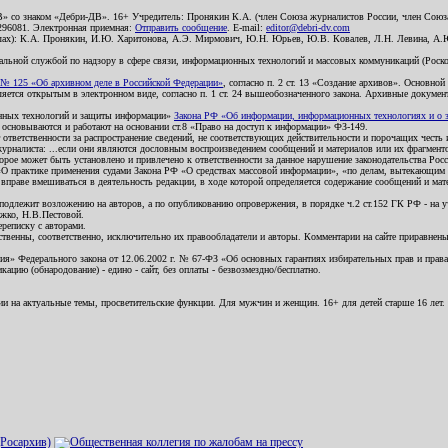
В» со знаком «Дебри-ДВ». 16+ Учредитель: Пронякин К.А. (член Союза журналистов России, член Союза
2296081. Электронная приемная:
Отправить сообщение
. E-mail:
editor@debri-dv.com
алах): К.А. Пронякин, И.Ю. Харитонова, А.Э. Мирмович, Ю.Н. Юрьев, Ю.В. Ковалев, Л.Н. Левина, А.
льной службой по надзору в сфере связи, информационных технологий и массовых коммуникаций (Роском
№ 125 «Об архивном деле в Российской Федерации»
, согласно п. 2 ст. 13 «Создание архивов». Основно
ется открытым в электронном виде, согласно п. 1 ст. 24 вышеобозначенного закона. Архивные документы 
ионных технологий и защиты информации»
Закона РФ «Об информации, информационных технологиях и о за
я основываются и работают на основании ст.8 «Право на доступ к информации» ФЗ-149.
 ответственности за распространение сведений, не соответствующих действительности и порочащих чест
урналиста: ...если они являются дословным воспроизведением сообщений и материалов или их фрагмент
орое может быть установлено и привлечено к ответственности за данное нарушение законодательства Рос
«О практике применения судами Закона РФ «О средствах массовой информации», «по делам, вытекающим 
вправе вмешиваться в деятельность редакции, в ходе которой определяется содержание сообщений и мат
одлежит возложению на авторов, а по опубликованию опровержения, в порядке ч.2 ст.152 ГК РФ - на уч
ожко, Н.В.Пестовой.
ереписку с авторами.
тственны, соответственно, исключительно их правообладатели и авторы. Комментарии на сайте приравне
я» Федерального закона от 12.06.2002 г. № 67-ФЗ «Об основных гарантиях избирательных прав и права н
ацию (обнародование) - едино - сайт, без оплаты - безвозмездно/бесплатно.
ии на актуальные темы, просветительские функции. Для мужчин и женщин. 16+ для детей старше 16 лет.