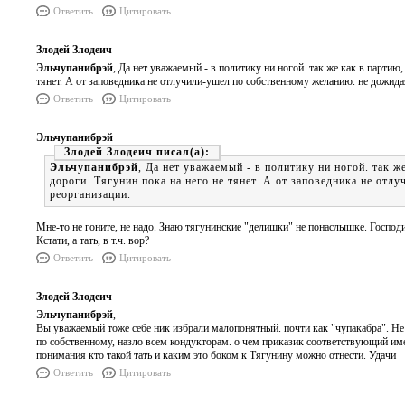
Ответить
Цитировать
Злодей Злодеич
Эльчупанибрэй
, Да нет уважаемый - в политику ни ногой. так же как в партию
тянет. А от заповедника не отлучили-ушел по собственному желанию. не дожида
Ответить
Цитировать
Эльчупанибрэй
Злодей Злодеич
Эльчупанибрэй
, Да нет уважаемый - в политику ни ногой. так ж
дороги. Тягунин пока на него не тянет. А от заповедника не от
реорганизации.
Мне-то не гоните, не надо. Знаю тягунинские "делишки" не понаслышке. Господ
Кстати, а тать, в т.ч. вор?
Ответить
Цитировать
Злодей Злодеич
Эльчупанибрэй
,
Вы уважаемый тоже себе ник избрали малопонятный. почти как "чупакабра". Не 
по собственному, назло всем кондукторам. о чем приказик соответствующий име
понимания кто такой тать и каким это боком к Тягунину можно отнести. Удачи
Ответить
Цитировать