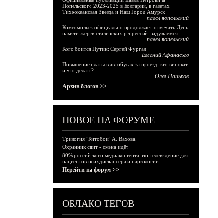
Официальные публикации Павла Петровича
Попельского 2023-2025 в Болгарии, в газетах
Тихоокеанская Звезда и Наш Город Амурск
павел попельский
Комсомольск официально продолжает отмечать День
памяти жертв сталинских репрессий: задумаемся...
павел попельский
Кого боится Путин: Сергей Фургал
Евгений Афанасьев
Повышение платы в автобусах за проезд: кто виноват,
и что делать?
Олег Паньков
Архив блогов >>
НОВОЕ НА ФОРУМЕ
Трилогия "Китобои" А. Вахова.
Охранник спит - смена идёт
80% российского медиаконтента это телевидение для
пациентов психдиспансера и наркологии.
Перейти на форум >>
ОБЛАКО ТЕГОВ