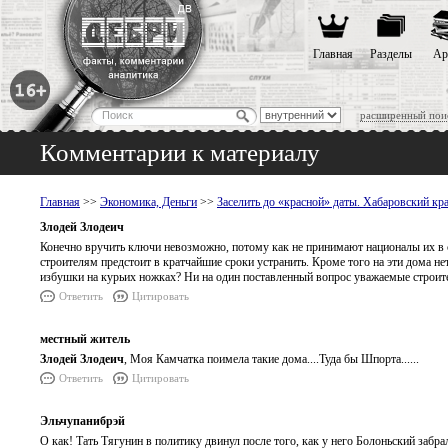
Главная
Разделы
Ар
расширенный пои
Комментарии к материалу
Главная
>>
Экономика, Деньги
>>
Заселить до «красной» даты. Хабаровский кра
Злодей Злодеич
Конечно вручить ключи невозможно, потому как не принимают националы их в с
строителям предстоит в кратчайшие сроки устранить. Кроме того на эти дома 
избушки на курьих ножках? Ни на один поставленный вопрос уважаемые строит
Ответить
Цитировать
местный житель
Злодей Злодеич
, Моя Камчатка поимела такие дома....Туда бы Шпорта......
Ответить
Цитировать
Эльчупанибрэй
О как! Тать Тягунин в политику двинул после того, как у него Болоньский забрал