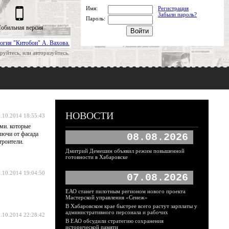
Имя:
Регистрация
Забыли пароль?
Пароль:
обильная версия
огия "Китобои" А. Вахова.
руйтесь, или авторизуйтесь.
НОВОСТИ
.10.2014 18:55:43
ми. которые
лючи от фасада
08.08.2026
троители.
Дмитрий Демешин объявил режим повышенной
готовности в Хабаровске
.10.2014 19:04:50
07.08.2026
ЕАО станет пилотным регионом нового проекта
Мастерской управления «Сенеж»
В Хабаровском крае быстрее всего растут зарплаты у
административного персонала и рабочих
.10.2014 22:28:42
В ЕАО обсудили стратегию сохранения
исторической памяти