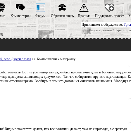
хив
Комментарии
Форум
Обратная связь
Правила
Поддержать проект
М
Приглашаем к обсуждению:
Трил
Надоела реклама? Зарегистри
ск
й, село Джуен с тыла
>> Комментарии к материалу
06
обственность. Вот и губернатор вынужден был признать-что дома в Болони с недоделка
нет еще правоустанавливающих документов. Так что собираются вручить подтопленцам-К
ели не ответили прямо. Вообщем в том что домов нет -виноваты националы. Молодцы с
06
06
и! Видимо хочет тать делать, как все политики делают, ужо не с природы, а с граждан.