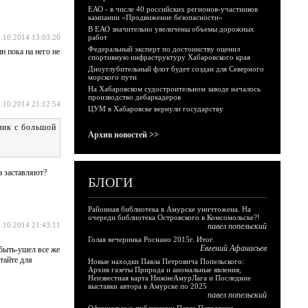
ЕАО - в числе 40 российских регионов-участников
кампании «Продвижение безопасности»
В ЕАО значительно увеличены объемы дорожных
.10.2014 13:03:20
работ
Федеральный эксперт по достоинству оценил
н пока на него не
спортивную инфраструктуру Хабаровского края
Дноуглубительный флот будет создан для Северного
морского пути
На Хабаровском судостроительном заводе началось
производство дебаркадеров
.10.2014 21:12:54
ЦУМ в Хабаровске вернули государству
йник с большой
Архив новостей >>
а заставляют?
БЛОГИ
Районная библиотека в Амурске уничтожена. На
очереди библиотека Островского в Комсомольске?!
.10.2014 21:43:11
павел попельский
Голая вечеринка Роснано 2015г. Итог.
Евгений Афанасьев
 быть-ушел все же
тайте для
Новые находки Павла Петровича Попельского:
Архив газеты Природа и аномальные явления,
Неизвестная карта НижнеАмурЛага и Последние
выставки автора в Амурске по 2025
павел попельский