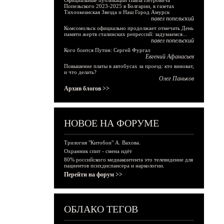
Официальные публикации Павла Петровича
Попельского 2023-2025 в Болгарии, в газетах
Тихоокеанская Звезда и Наш Город Амурск
павел попельский
Комсомольск официально продолжает отмечать День
памяти жертв сталинских репрессий: задумаемся...
павел попельский
Кого боится Путин: Сергей Фургал
Евгений Афанасьев
Повышение платы в автобусах за проезд: кто виноват,
и что делать?
Олег Паньков
Архив блогов >>
НОВОЕ НА ФОРУМЕ
Трилогия "Китобои" А. Вахова.
Охранник спит - смена идёт
80% российского медиаконтента это телевидение для
пациентов психдиспансера и наркологии.
Перейти на форум >>
ОБЛАКО ТЕГОВ