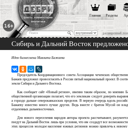
Главная
Разделы
Ар
расширенный пои
Сибирь и Дальний Восток предложено
Идея бизнесмена Мавлита Бажаева
Председатель Координационного совета Ассоциации чеченских обществен
Бажаев предложил провозгласить в России пятый национальный проект. В соот
земли Сибири и Дальнего Востока.
Как сообщает сайт «Новый регион», именно таким образом, по мнению Б
общественной организации полагает, что его землякам следует доверить выравн
а гораздо дальше северокавказских пределов. В первую очередь вдоль российс
Бажаеву известно много лучше других. Ведь вместе с братом Мусой он владе
отдаленных дальневосточных.
Для нового переселения народов авторы проекта рассчитывают, разумеется
поедут на Дальний Восток лишь при условии, что им создадут все возможности
этих процессов молодое население южных регионов можно привлечь к новому о