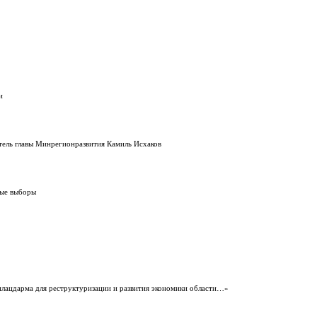
и
итель главы Минрегионразвития Камиль Исхаков
ные выборы
плацдарма для реструктуризации и развития экономики области…»