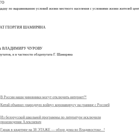
ГО
щадку по выравниванию условий жизни местного населения с условиями жизни жителей цен
АТ ГЕОРГИЯ ШАМИРЯНА
А ВЛАДИМИРУ ЧУРОВУ
утатов, и в частности облдепутата Г. Шамиряна
В России наши чиновники могут отключить интернет?!
Китай объявил «народную войну» коронавирусу на границе с Россией
Из белорусской школьной программы по литературе исключили
произведения Алексиевич
Гараж в квартире на 38 ЭТАЖЕ — обзор дома во Владивостоке...!