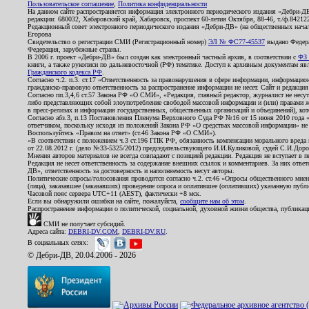
Пользовательское соглашение
,
Политика конфиденциальности
На данном сайте распространяется информация электронного периодического издания «Дебри-Д
редакции: 680032, Хабаровский край, Хабаровск, проспект 60-летия Октября, 88-46, т./ф.8421
Редакционный совет электронного периодического издания «Дебри-ДВ» (на общественных нач
Егорова
Свидетельство о регистрации СМИ (Регистрационный номер)
ЭЛ № ФС77-45537
выдано Федера
Федерация, зарубежные страны.
В 2006 г. проект «Дебри-ДВ» был создан как электронный частный архив, в соответствии с
ФЗ 
книги, а также рукописи по дальневосточной (РФ) тематике. Доступ к архивным документам явля
Гражданского кодекса РФ
.
Согласно ч.2. п.3. ст.17 «Ответственность за правонарушения в сфере информации, информац
гражданско-правовую ответственность за распространение информации не несет. Сайт и редакци
Согласно пп.3,4,6 ст.57 Закона РФ «О СМИ», «Редакция, главный редактор, журналист не несут
либо представляющих собой злоупотребление свободой массовой информации и (или) правами ж
в пресс-релизах и информация государственных, общественных организаций и объединений), кот
Согласно абз.3, п.13 Постановления Пленума Верховного Суда РФ №16 от 15 июня 2010 года 
ответчиком, поскольку исходя из положений Закона РФ «О средствах массовой информации» не 
Воспользуйтесь «Правом на ответ» (ст.46 Закона РФ «О СМИ»).
«В соответствии с положением ч.3 ст.196 ГПК РФ, обязанность компенсации морального вреда п
от 22.08.2012 г. (дело №33-5325/2012) председательствующего И.И.Куликовой, судей С.И.Дор
Мнения авторов материалов не всегда совпадают с позицией редакции. Редакция не вступает в п
Редакция не несет ответственность за содержание внешних ссылок и комментариев. За них отве
ДВ», ответственность за достоверность и наполняемость несут авторы.
Политические опросы/голосования проводятся согласно ч.2. ст.46 «Опросы общественного мнени
(лица), заказавшее (заказавших) проведение опроса и оплатившее (оплативших) указанную публик
Часовой пояс сервера UTC+11 (AEST), фактически +8 мск.
Если вы обнаружили ошибки на сайте, пожалуйста,
сообщите нам об этом
.
Распространение информации о политической, социальной, духовной жизни общества, публикац
СМИ не получает субсидий.
Адреса сайта:
DEBRI-DV.COM
,
DEBRI-DV.RU
.
В социальных сетях:
© Дебри-ДВ, 20.04.2006 - 2026