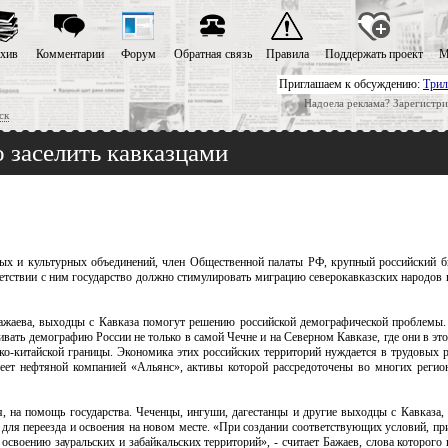
хив
Комментарии
Форум
Обратная связь
Правила
Поддержать проект
М
Приглашаем к обсуждению:
Трил
Надоела реклама? Зарегистри
ск
 заселить кавказцами
ных и культурных объединений, член Общественной палаты РФ, крупный российский 
ветствии с ним государство должно стимулировать миграцию северокавказских народов 
ажаева, выходцы с Кавказа помогут решению российской демографической проблемы.
ивать демографию России не только в самой Чечне и на Северном Кавказе, где они в эт
ко-китайской границы. Экономика этих российских территорий нуждается в трудовых р
ет нефтяной компанией «Альянс», активы которой рассредоточены во многих региона
, на помощь государства. Чеченцы, ингуши, дагестанцы и другие выходцы с Кавказа, 
 для переезда и освоения на новом месте. «При создании соответствующих условий, п
своению зауральских и забайкальских территорий», - считает Бажаев, слова которого