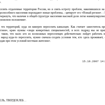
».
аселить отдаленные территории России, но и снять остроту проблем, накопившихся н
оспособного населения порождают новые проблемы, - цитирует его «Новый регион». - Р
дчеркнуть, что наличие в общей структуре населения высокой доли легко манипулируем
кризисном положении».
 тех территорий, куда он намерен переселить кавказцев. Как считает заместитель п
егион», краю нужны «люди конкретных специальностей, и всех подряд мы не пр
 таков, что мало кто из возможных переселенцев действительно пойдет работать
народ куда-то переселять, нужно сначала создать условия тем, кто здесь проживает, 
создав при этом условий местным жителям».
15.10.2007 14
ЕЛЬ, ТВЕРДОХЛЕБ…