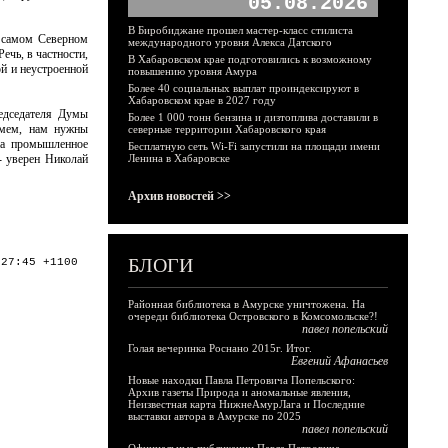
05.08.2026
В Биробиджане прошел мастер-класс стилиста
а самом Северном
международного уровня Алекса Датского
ечь, в частности,
В Хабаровском крае подготовились к возможному
ой и неустроенной
повышению уровня Амура
Более 40 социальных выплат проиндексируют в
Хабаровском крае в 2027 году
редседателя Думы
Более 1 000 тонн бензина и дизтоплива доставили в
имем, нам нужны
северные территории Хабаровского края
 на промышленное
Бесплатную сеть Wi-Fi запустили на площади имени
- уверен Николай
Ленина в Хабаровске
Архив новостей >>
БЛОГИ
:27:45 +1100
Районная библиотека в Амурске уничтожена. На
очереди библиотека Островского в Комсомольске?!
павел попельский
Голая вечеринка Роснано 2015г. Итог.
Евгений Афанасьев
Новые находки Павла Петровича Попельского:
Архив газеты Природа и аномальные явления,
Неизвестная карта НижнеАмурЛага и Последние
выставки автора в Амурске по 2025
павел попельский