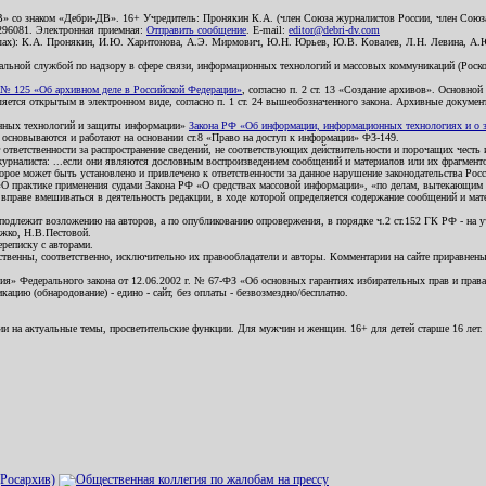
В» со знаком «Дебри-ДВ». 16+ Учредитель: Пронякин К.А. (член Союза журналистов России, член Союза
2296081. Электронная приемная:
Отправить сообщение
. E-mail:
editor@debri-dv.com
алах): К.А. Пронякин, И.Ю. Харитонова, А.Э. Мирмович, Ю.Н. Юрьев, Ю.В. Ковалев, Л.Н. Левина, А.
льной службой по надзору в сфере связи, информационных технологий и массовых коммуникаций (Роском
№ 125 «Об архивном деле в Российской Федерации»
, согласно п. 2 ст. 13 «Создание архивов». Основно
ется открытым в электронном виде, согласно п. 1 ст. 24 вышеобозначенного закона. Архивные документы 
ионных технологий и защиты информации»
Закона РФ «Об информации, информационных технологиях и о за
я основываются и работают на основании ст.8 «Право на доступ к информации» ФЗ-149.
 ответственности за распространение сведений, не соответствующих действительности и порочащих чест
урналиста: ...если они являются дословным воспроизведением сообщений и материалов или их фрагмент
орое может быть установлено и привлечено к ответственности за данное нарушение законодательства Рос
«О практике применения судами Закона РФ «О средствах массовой информации», «по делам, вытекающим 
вправе вмешиваться в деятельность редакции, в ходе которой определяется содержание сообщений и мат
одлежит возложению на авторов, а по опубликованию опровержения, в порядке ч.2 ст.152 ГК РФ - на уч
ожко, Н.В.Пестовой.
ереписку с авторами.
тственны, соответственно, исключительно их правообладатели и авторы. Комментарии на сайте приравне
я» Федерального закона от 12.06.2002 г. № 67-ФЗ «Об основных гарантиях избирательных прав и права н
ацию (обнародование) - едино - сайт, без оплаты - безвозмездно/бесплатно.
ии на актуальные темы, просветительские функции. Для мужчин и женщин. 16+ для детей старше 16 лет.