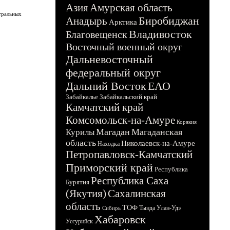
Азия
Амурская область
тральных
Биробиджан
Анадырь
Арктика
Владивосток
Благовещенск
Восточный военный округ
Дальневосточный
федеральный округ
Дальний Восток
ЕАО
Забайкалье
Забайкальский край
Камчатский край
Комсомольск-на-Амуре
Корякия
Магадан
Магаданская
Курилы
область
Николаевск-на-Амуре
Находка
Петропавловск-Камчатский
Приморский край
Республика
Республика Саха
Бурятия
(Якутия)
Сахалинская
область
ТОФ
Тында
Улан-Удэ
Сибирь
Хабаровск
Уссурийск