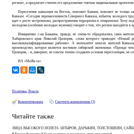
регион», и предлагает считать его предложение «пятым национальным проектом
Переселение кавказцев на Восток, поясняет Бажаев, поможет не только з
Кавказе. «Сегодня перенаселенность Северного Кавказа, избыток молодого труд
идет о росте экстремизма, распространении терроризма и сепаратизма: Хочу по
молодежи (особенно молодых мужчин) говорит о том, что регион находится в 
Инициативе г-на Бажаева, правда, не очень-то обрадовались сами жители
Хабаровского края Николай Цилюрик, слова которого приводит «Новый р
высококвалифицированные рабочие». А менталитет многих жителей Кавказа
производство, которое является костяком сибирской экономики. «Прежде чем 
Цилюрик, - и, наверное, не совсем этично создавать условия переселенцам, не 
ИА «МоЯк.ru».
Политика, Власть
Комментировать
Смотреть комментарии (3)
Читайте также
ЛИЦА ВЫСОКОГО ПОЛЕТА: ШТЫРОВ, ДАРЬКИН, ТОЛСТОШЕИН, САЙБ
В Европе бесплатный билет политику и чиновнику считается взяткой