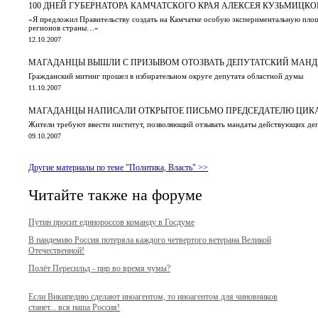
100 ДНЕЙ ГУБЕРНАТОРА КАМЧАТСКОГО КРАЯ АЛЕКСЕЯ КУЗЬМИЦКО
«Я предложил Правительству создать на Камчатке особую экспериментальную пло
регионов страны…»
12.10.2007
МАГАДАНЦЫ ВЫШЛИ С ПРИЗЫВОМ ОТОЗВАТЬ ДЕПУТАТСКИЙ МАНД
Гражданский митинг прошел в избирательном округе депутата областной думы
11.10.2007
МАГАДАНЦЫ НАПИСАЛИ ОТКРЫТОЕ ПИСЬМО ПРЕДСЕДАТЕЛЮ ЦИК
Жители требуют ввести институт, позволяющий отзывать мандаты действующих деп
09.10.2007
Другие материалы по теме "Политика, Власть" >>
Читайте также на форуме
Путин просит единороссов команду в Госдуме
В пандемию Россия потеряла каждого четвертого ветерана Великой
Отечественной!
Полёт Пересильд - пир во время чумы?
Если Википедию сделают иноагентом, то иноагентом для чиновников
станет... вся наша Россия!