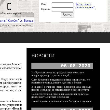
Имя:
Регистрация
Забыли пароль?
Пароль:
обильная версия
огия "Китобои" А. Вахова.
руйтесь, или авторизуйтесь.
НОВОСТИ
бизнесмен Мавлит
06.08.2026
в малозаселенные
На Русском острове продолжается создание
инфраструктуры для инноваций
 Лидер чеченской
Олег Кожемяко представил новые инициативы по
ом уже преуспели,
развитию горнолыжного туризма в России
есурсах, что г-ну
В краевой больнице имени Владимирцева освоили
новую методику восстановления после инсульта
х России, в т.ч.
Дальневосточная студия кинохроники получила
поддержку Дмитрия Демешина
поясняет Бажаев,
Новый циклон приближается к Хабаровскому краю
ри стимулировании
 цитирует «Новый