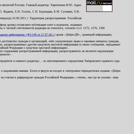
 писателей России). Главный редактор: Харитонова И.Ю. Адрес
Ю. Жданов, Е.Н. Голубь, С.Н. Бурындин, Б.М. Сухинин, О.В.
надзор) 16.06.2011 г. Территория распространения: Российская
й фонд архива составляют публикации газет и журналов, изданные
к частной собственности редакции не относятся, согласно ст.ст. 1275, 1276, 1306
щите информации» (ФЗ-149 от 27.07.06 г.)
архив «Дебри-ДВ», хранящий информацию,
ь и достоинство граждан и организаций, либо ущемляющих права и законные интересы граждан,
ов, распространенных другим средством массовой информации (а также сообщения, переданные
сийской Федерации о средствах массовой информации».
из содержания распространенной информации, распространитель не является надлежащим
ериалов».
редителя и главного редактор», - из апелляционного определения Хабаровского краевого суда
ны к выражению мнения. Блоги и форум не входят в электронное периодическое издание «Дебри-
а участие в референдуме граждан Российской Федерации»; считать, там где не указано: лицо