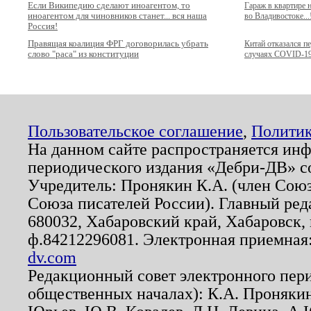
Если Википедию сделают иноагентом, то
Гараж в квартире
иноагентом для чиновников станет... вся наша
во Владивостоке...
Россия!
Правящая коалиция ФРГ договорилась убрать
Китай отказался п
слово "раса" из конституции
случаях COVID-1
Пользовательское соглашение
,
Политик
На данном сайте распространяется ин
периодического издания «Дебри-ДВ» с
Учредитель: Пронякин К.А. (член Союз
Союза писателей России). Главный ред
680032, Хабаровский край, Хабаровск, п
ф.84212296081. Электронная приемная
dv.com
Редакционный совет электронного пер
общественных началах): К.А. Проняки