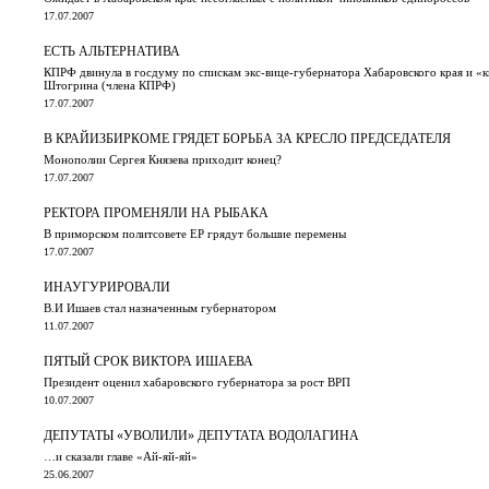
17.07.2007
ЕСТЬ АЛЬТЕРНАТИВА
КПРФ двинула в госдуму по спискам экс-вице-губернатора Хабаровского края и «к
Штогрина (члена КПРФ)
17.07.2007
В КРАЙИЗБИРКОМЕ ГРЯДЕТ БОРЬБА ЗА КРЕСЛО ПРЕДСЕДАТЕЛЯ
Монополии Сергея Князева приходит конец?
17.07.2007
РЕКТОРА ПРОМЕНЯЛИ НА РЫБАКА
В приморском политсовете ЕР грядут большие перемены
17.07.2007
ИНАУГУРИРОВАЛИ
В.И Ишаев стал назначенным губернатором
11.07.2007
ПЯТЫЙ СРОК ВИКТОРА ИШАЕВА
Президент оценил хабаровского губернатора за рост ВРП
10.07.2007
ДЕПУТАТЫ «УВОЛИЛИ» ДЕПУТАТА ВОДОЛАГИНА
…и сказали главе «Ай-яй-яй»
25.06.2007