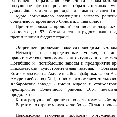
разрушения образования, очередным звеном которо
подушевое финансирование образовательных у
дальнейшей монетизации ряда социальных гарантий в 
Бурю социального возмущения вызвало решени
социального проездного билета для инвалидов.
При этом только за прошлый год число долларовых
возросло до 53. Сегодня эти «трудоголики» вла
превышающей бюджет страны.
Острейшей проблемой является проводимая эконом
Несмотря на определенные усилия, предп
правительством, экономическая ситуация в крае ост
Погибшие и погибающие заводы и предприятия кр
Николаевский судостроительный заводы, Совгава
Комсомольская-на-Амуре швейная фабрика, завод Аве
Амуре хлебозавод № 1, от которого остался только к
Хабаровские заводы - имени Кирова и станкостро
предприятия Солнечного района. Этот печа
продолжить.
Каток разрушений прошел и по сельскому хозяйству
В целом по стране уничтожено более 70 тыс. произв
Невозможно замолчать проблему отчуждения