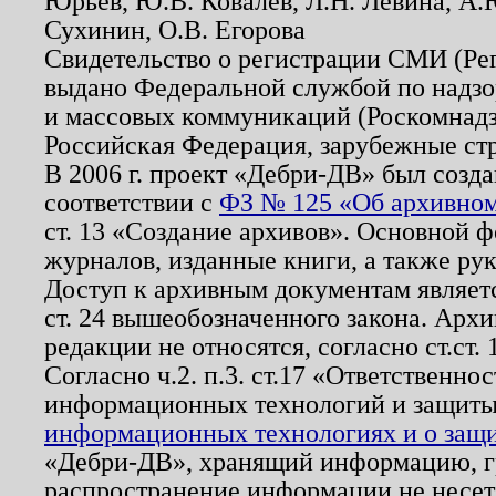
Юрьев, Ю.В. Ковалев, Л.Н. Левина, А.
Сухинин, О.В. Егорова
Свидетельство о регистрации СМИ (Р
выдано Федеральной службой по надзо
и массовых коммуникаций (Роскомнадзо
Российская Федерация, зарубежные ст
В 2006 г. проект «Дебри-ДВ» был созда
соответствии с
ФЗ № 125 «Об архивном
ст. 13 «Создание архивов». Основной ф
журналов, изданные книги, а также ру
Доступ к архивным документам являетс
ст. 24 вышеобозначенного закона. Арх
редакции не относятся, согласно ст.ст. 
Согласно ч.2. п.3. ст.17 «Ответственн
информационных технологий и защит
информационных технологиях и о защит
«Дебри-ДВ», хранящий информацию, гр
распространение информации не несет.