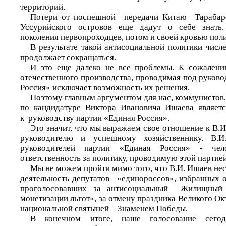
территорий.
Потери от поспешной передачи Китаю Тарабар
Уссурийского островов еще дадут о себе знать.
поколения первопроходцев, потом и своей кровью поли
В результате такой антисоциальной политики числ
продолжает сокращаться.
И это еще далеко не все проблемы. К сожалени
отечественного производства, проводимая под руков
Россия» исключает возможность их решения.
Поэтому главным аргументом для нас, коммунистов,
по кандидатуре Виктора Ивановича Ишаева являетс
к руководству партии «Единая Россия».
Это значит, что мы выражаем свое отношение к В.И
руководителю и успешному хозяйственнику. В
руководителей партии «Единая Россия» - чел
ответственность за политику, проводимую этой партие
Мы не можем пройти мимо того, что В.И. Ишаев несе
деятельность депутатов– «единороссов», избранных 
проголосовавших за антисоциальный Жилищный 
монетизации льгот», за отмену праздника Великого Окт
национальной святыней – Знаменем Победы.
В конечном итоге, наше голосование сегод