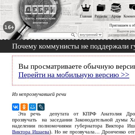
Главная
Разделы
Архив
Коммен
Приглашаем к о
Надоела рек
расширенный пои
Почему коммунисты не поддержали г
Вы просматриваете обычную версию
Перейти на мобильную версию >>
Из непрозвучавшей речи
Эта речь депутата от КПРФ Анатолия Дро
прозвучать на заседании Законодательной думы Х
наделении полномочиями губернатора Виктора Иш
Виктора Ишаева
). Но не прозвучала… Дронченко отг