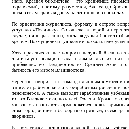
знаю. Краевая библиотека – это хранилище письмен
охраняемый, и потому, разумеется, Александр Брюхано
рисковать, устраивая давку на лестнице и в проходах.
По ориентации журналиста, формату и остроте вопр
уступало «Поединку» Соловьева, а порой и перепле
случае, один раз точно, когда ведущая бросила обв
врете!». Возмущенный гул зала не позволил мне услыш
Хотя практически все вопросы ведущей были на зл
длительную реакцию зала вызвали два из них: о
прибывших во Владивосток из Средней Азии и о 
бытность его мэром Владивостока.
Черепков говорил, что команда дворников-узбеков ни
отнимает рабочие места у безработных россиян и по
пенсионеров. А также выводит заработанные узбекам
только Владивостока, но и всей России. Кроме того, ч
мигрантов начинают формироваться новые криминал
этом город остается безобразно грязным, несмотря 
дворников.
В поддержку интернациональной пользы узбеко