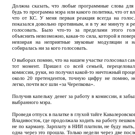
Должна сказать, что любые программные слова для 
будь то программа мэра или какого политика, что от вл
что от КС. У меня первая реакция всегда на голос
показался довольно противным, и в ту же минуту я ре
голосовать. Было что-то за пределами этого гол
объяснить невозможно, какая-то сила, которой я повер
невзирая на неприятные звуковые модуляции и н
собиралась ни за кого голосовать.
О выборах помню, что на нашем участке голосовал сам
тот момент. Пришел со всей семьей, перецелова
комиссии, руки, но получил какой-то ничтожный проце
около 20 претендентов, точную цифру не помню, н
легко, почти все шли «за Черепкова».
Получив капельку денег за работу в комиссии, я забы
выбранного мэра.
Проведя отпуск в палатке в глухой тайге Кавалеровско
Владивосток, где продолжала ходить на работу пешком
не по карману. Зарплату в НИИ платили, не буду ныть,
одна через это прошла. Только недели через две после