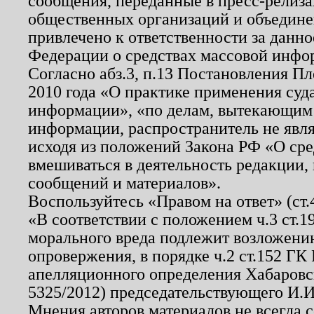
сообщения, переданные в пресс-релиза
общественных организаций и объединен
привлечено к ответственности за данн
Федерации о средствах массовой инфо
Согласно абз.3, п.13 Постановления П
2010 года «О практике применения суд
информации», «по делам, вытекающим
информации, распространитель не явл
исходя из положений Закона РФ «О ср
вмешиваться в деятельность редакции, 
сообщений и материалов».
Воспользуйтесь «Правом на ответ» (ст
«В соответствии с положением ч.3 ст.
морального вреда подлежит возложению
опровержения, в порядке ч.2 ст.152 ГК 
апелляционного определения Хабаровско
5325/2012) председательствующего И.И
Мнения авторов материалов не всегда 