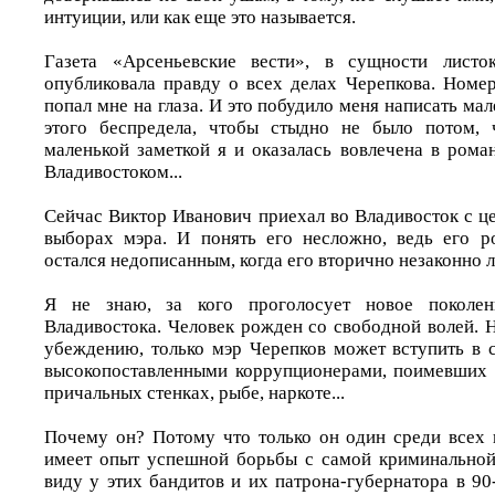
интуиции, или как еще это называется.
Газета «Арсеньевские вести», в сущности листок
опубликовала правду о всех делах Черепкова. Номер
попал мне на глаза. И это побудило меня написать ма
этого беспредела, чтобы стыдно не было потом, 
маленькой заметкой я и оказалась вовлечена в рома
Владивостоком...
Сейчас Виктор Иванович приехал во Владивосток с ц
выборах мэра. И понять его несложно, ведь его р
остался недописанным, когда его вторично незаконно 
Я не знаю, за кого проголосует новое поколе
Владивостока. Человек рожден со свободной волей. 
убеждению, только мэр Черепков может вступить в 
высокопоставленными коррупционерами, поимевших н
причальных стенках, рыбе, наркоте...
Почему он? Потому что только он один среди всех 
имеет опыт успешной борьбы с самой криминальной
виду у этих бандитов и их патрона-губернатора в 90