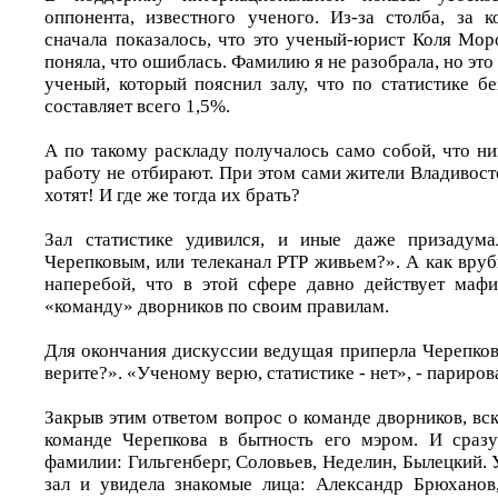
оппонента, известного ученого. Из-за столба, за 
сначала показалось, что это ученый-юрист Коля Мор
поняла, что ошиблась. Фамилию я не разобрала, но эт
ученый, который пояснил залу, что по статистике б
составляет всего 1,5%.
А по такому раскладу получалось само собой, что ни
работу не отбирают. При этом сами жители Владивост
хотят! И где же тогда их брать?
Зал статистике удивился, и иные даже призадума
Черепковым, или телеканал РТР живьем?». А как вруб
наперебой, что в этой сфере давно действует мафи
«команду» дворников по своим правилам.
Для окончания дискуссии ведущая приперла Черепко
верите?». «Ученому верю, статистике - нет», - парирова
Закрыв этим ответом вопрос о команде дворников, в
команде Черепкова в бытность его мэром. И сразу
фамилии: Гильгенберг, Соловьев, Неделин, Былецкий. У
зал и увидела знакомые лица: Александр Брюханов