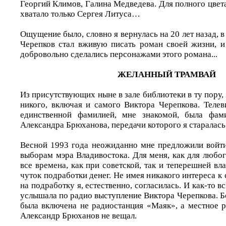
Георгий Климов, Галина Медведева. Для полного цвет
хватало только Сергея Литуса…
Ощущение было, словно я вернулась на 20 лет назад, в
Черепков стал вживую писать роман своей жизни, и
добровольно сделались персонажами этого романа...
ЖЕЛАННЫЙ ТРАМВАЙ
Из присутствующих ныне в зале библиотеки в ту пору, 2
никого, включая и самого Виктора Черепкова. Телев
единственной фамилией, мне знакомой, была фам
Александра Брюханова, передачи которого я старалась
Весной 1993 года неожиданно мне предложили войти
выборам мэра Владивостока. Для меня, как для любо
все времена, как при советской, так и теперешней вл
чуток подработки денег. Не имея никакого интереса к
на подработку я, естественно, согласилась. И как-то 
услышала по радио выступление Виктора Черепкова. Бо
была включена не радиостанция «Маяк», а местное р
Александр Брюханов не вещал.