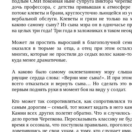
подлым СМИ покойная ныне супруга Виктора Черепков
дочь профессора, с детства привыкшая к атмосфере 
потоке клеветы и брани, круглосуточно льющейся из ус
вербальной обслуги. Клеветы и грязи не только на 
каково самому сыну? Из сына мэра он в одночасье пр
на целых три года! Три года в заложниках в таком нео
Может ли простить выросший в благополучной семь
оказался в тюрьме за отца, а отец при этом остал
многих, которые не простили до седых волос какие-то
куда менее драматичные.
А каково было самому оклеветанному мэру слыша
рвущие сердца слова: «Верни мне сына!». И при это
всего отказаться и вернуть сына… Но сделать это в
первым поднять руки в момент боя на виду у солдат.
Кто может так сопротивляться, как сопротивлялся т
самым дорогим – семьей, тот может кидать в него камн
Камни всех других полетят обратно. Что и случилось 
дело против Черепкова. Пересказывать классику не буд
время я осознала, что поступила правильно, проголосо
доверившись не свои ушам, а тому, кто слушает ими