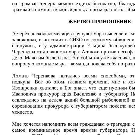
на трамвае теперь можно ездить бесплатно, благо
трамвай я помнила каждый день, а про мэра опять забы
ЖЕРТВО-ПРИНОШЕНИЕ
А через несколько месяцев грянуло: мэра вынесли из мэ
заложники, и он сидит в СИЗО по ложному обвинени
скинулись, и у администрации Ельцина был куплен
Черепкова от должности мэра. А также против него ф
дело. Мало им было сына. Эти события уже классика, п
вопросу о команде мэра – команда повела себя по-разно
Ломать Черепкова пытались всеми способами, от
подкупа. Вот об этом, главном времени, мне и хо
Изощренки хватало, и Бог знает, что еще пустили б
Ивановича прокурор края Василенко и губернатор На
отвлекались на дележ акций большой рыболовной к
соревнования прокурора с губернатором полегло не
чекистов.
Мне хочется напомнить всем гражданам о трагедии с
самое криминальное время времен губернатора На