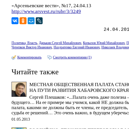
«Арсеньевские вести», №17, 24.04.13
http://www.arsvest.ru/rubr/3/3249
24.04.20
Политика, Власть
,
Дарькин Сергей Михайлович
,
Копылов Юрий Михайлович
,
П
Черепков Виктор Иванович
,
Наздратенко Евгений Иванович
,
Николаев Владими
Комментировать
Смотреть комментарии (1)
Читайте также
МЕСТНАЯ ОБЩЕСТВЕННАЯ ПАЛАТА СТАН
НА ПУТИ РАЗВИТИЯ ХАБАРОВСКОГО КРАЯ
Сергей Плешаков: «...Палата очень даже полезна 
будущего… На ее примере мы учимся, какой НЕ должна б
палата, какими не должны быть ее члены, ее председатель,
судьба ее решений… Это очень важно, в будущем уберечьс
01.05.2013