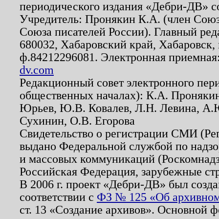
периодического издания «Дебри-ДВ» с
Учредитель: Пронякин К.А. (член Союз
Союза писателей России). Главный ред
680032, Хабаровский край, Хабаровск, п
ф.84212296081. Электронная приемная
dv.com
Редакционный совет электронного пер
общественных началах): К.А. Проняки
Юрьев, Ю.В. Ковалев, Л.Н. Левина, А.
Сухинин, О.В. Егорова
Свидетельство о регистрации СМИ (Р
выдано Федеральной службой по надзо
и массовых коммуникаций (Роскомнадзо
Российская Федерация, зарубежные ст
В 2006 г. проект «Дебри-ДВ» был созда
соответствии с
ФЗ № 125 «Об архивном
ст. 13 «Создание архивов». Основной ф