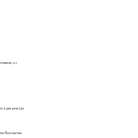
тавили, а с
 в два раза (до
ием Посольства