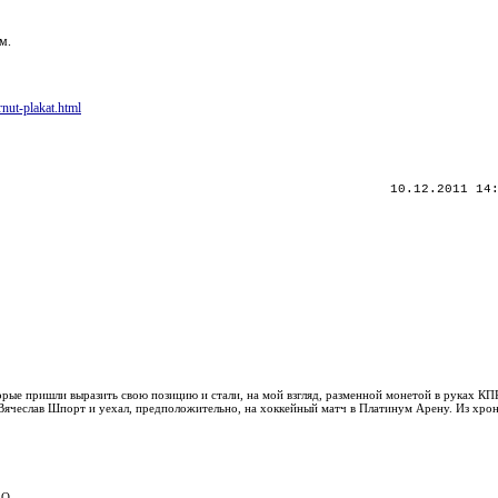
м.
nut-plakat.html
10.12.2011 14
орые пришли выразить свою позицию и стали, на мой взгляд, разменной монетой в руках КП
 Вячеслав Шпорт и уехал, предположительно, на хоккейный матч в Платинум Арену. Из хр
АО