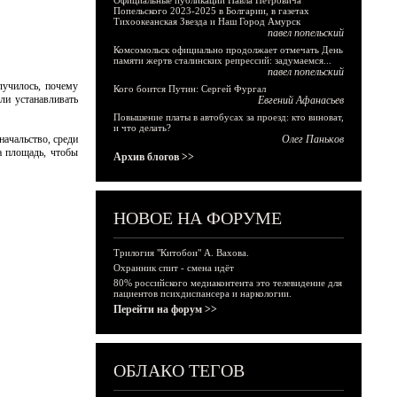
Официальные публикации Павла Петровича
Попельского 2023-2025 в Болгарии, в газетах
Тихоокеанская Звезда и Наш Город Амурск
павел попельский
Комсомольск официально продолжает отмечать День
памяти жертв сталинских репрессий: задумаемся...
павел попельский
лучилось, почему
Кого боится Путин: Сергей Фургал
ли устанавливать
Евгений Афанасьев
Повышение платы в автобусах за проезд: кто виноват,
и что делать?
начальство, среди
Олег Паньков
а площадь, чтобы
Архив блогов >>
НОВОЕ НА ФОРУМЕ
Трилогия "Китобои" А. Вахова.
Охранник спит - смена идёт
80% российского медиаконтента это телевидение для
пациентов психдиспансера и наркологии.
Перейти на форум >>
ОБЛАКО ТЕГОВ