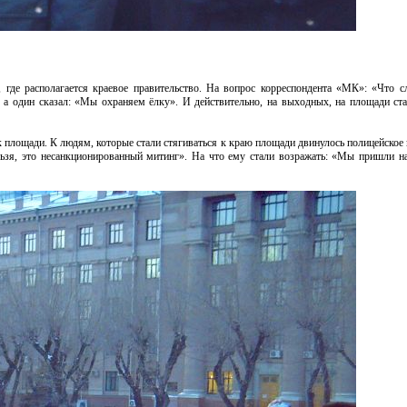
, где располагается краевое правительство. На вопрос корреспондента «МК»: «Что с
а один сказал: «Мы охраняем ёлку». И действительно, на выходных, на площади ста
к площади. К людям, которые стали стягиваться к краю площади двинулось полицейское 
льзя, это несанкционированный митинг». На что ему стали возражать: «Мы пришли н