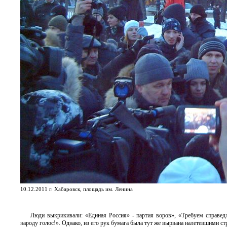
10.12.2011 г. Хабаровск, площадь им. Ленина
Люди выкрикивали: «Единая Россия» - партия воров», «Требуем справед
народу голос!». Однако, из его рук бумага была тут же вырвана налетевшими с