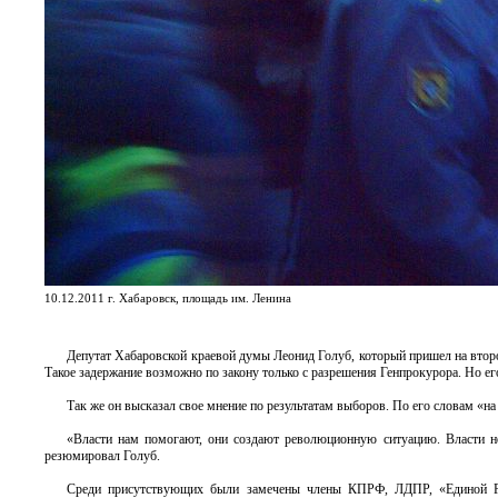
10.12.2011 г. Хабаровск, площадь им. Ленина
Депутат Хабаровской краевой думы Леонид Голуб, который пришел на второ
Такое задержание возможно по закону только с разрешения Генпрокурора. Но его
Так же он высказал свое мнение по результатам выборов. По его словам «н
«Власти нам помогают, они создают революционную ситуацию. Власти не 
резюмировал Голуб.
Среди присутствующих были замечены члены КПРФ, ЛДПР, «Единой Росс