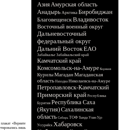
Азия
Амурская область
Биробиджан
Анадырь
Арктика
Владивосток
Благовещенск
Восточный военный округ
Дальневосточный
федеральный округ
Дальний Восток
ЕАО
Забайкалье
Забайкальский край
Камчатский край
Комсомольск-на-Амуре
Корякия
Магадан
Магаданская
Курилы
область
Николаевск-на-Амуре
Находка
Петропавловск-Камчатский
Приморский край
Республика
Республика Саха
Бурятия
(Якутия)
Сахалинская
область
ТОФ
Тында
Улан-Удэ
Сибирь
Хабаровск
 плакат «Верните
Уссурийск
ретировались лишь