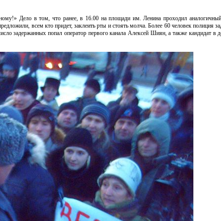
ному!» Дело в том, что ранее, в 16.00 на площади им. Ленина проходил аналогичный
редложили, всем кто придет, заклеить рты и стоять молча. Более 60 человек полиция за
число задержанных попал оператор первого канала Алексей Шиян, а также кандидат в 