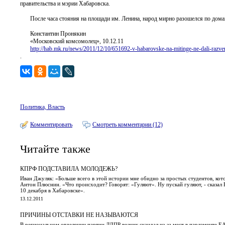
правительства и мэрии Хабаровска.
После часа стояния на площади им. Ленина, народ мирно разошелся по дома
Константин Пронякин
«Московский комсомолец», 10.12.11
http://hab.mk.ru/news/2011/12/10/651692-v-habarovske-na-mitinge-ne-dali-razver
.
Политика, Власть
Комментировать
Смотреть комментарии (12)
Читайте также
КПРФ ПОДСТАВИЛА МОЛОДЕЖЬ?
Иван Джуляк: «Больше всего в этой истории мне обидно за простых студентов, кот
Антон Плюснин. «Что происходит? Говорят: «Гуляют». Ну пускай гуляют, - сказал
10 декабря в Хабаровске».
13.12.2011
ПРИЧИНЫ ОТСТАВКИ НЕ НАЗЫВАЮТСЯ
В региональном отделении партии ЛДПР возник скандал из-за мест в парламенте Е