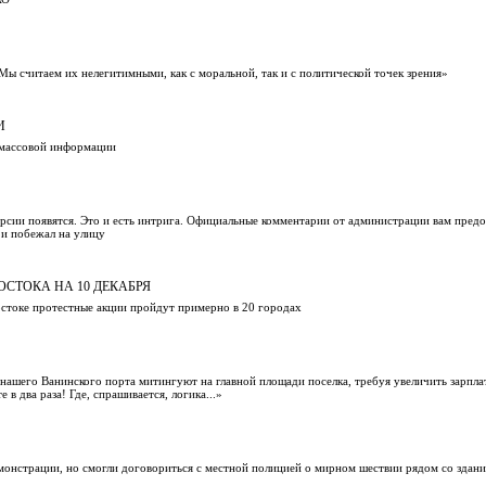
считаем их нелегитимными, как с моральной, так и с политической точек зрения»
И
 массовой информации
ерсии появятся. Это и есть интрига. Официальные комментарии от администрации вам предос
 и побежал на улицу
ОСТОКА НА 10 ДЕКАБРЯ
остоке протестные акции пройдут примерно в 20 городах
ашего Ванинского порта митингуют на главной площади поселка, требуя увеличить зарплату
 в два раза! Где, спрашивается, логика...»
монстрации, но смогли договориться с местной полицией о мирном шествии рядом со здан