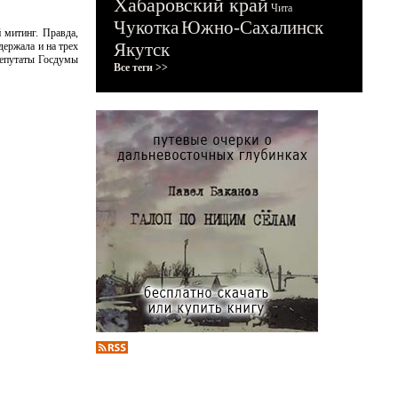
Хабаровский край
Чита
Чукотка
Южно-Сахалинск
 митинг. Правда,
Якутск
держала и на трех
депутаты Госдумы
Все теги >>