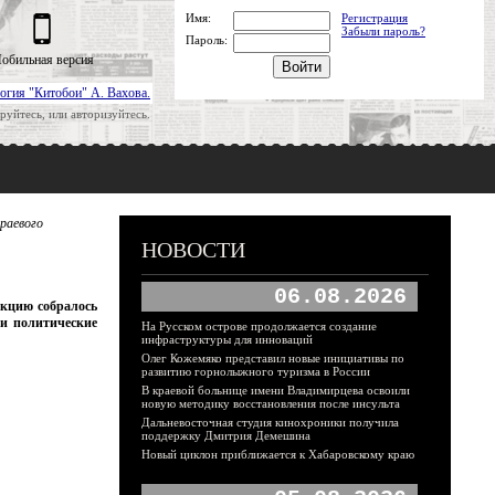
Имя:
Регистрация
Забыли пароль?
Пароль:
обильная версия
огия "Китобои" А. Вахова.
руйтесь, или авторизуйтесь.
раевого
НОВОСТИ
06.08.2026
акцию собралось
ли политические
На Русском острове продолжается создание
инфраструктуры для инноваций
Олег Кожемяко представил новые инициативы по
развитию горнолыжного туризма в России
В краевой больнице имени Владимирцева освоили
новую методику восстановления после инсульта
Дальневосточная студия кинохроники получила
поддержку Дмитрия Демешина
Новый циклон приближается к Хабаровскому краю