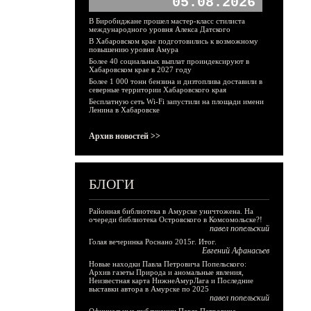
05.08.2026
В Биробиджане прошел мастер-класс стилиста
международного уровня Алекса Датского
В Хабаровском крае подготовились к возможному
повышению уровня Амура
Более 40 социальных выплат проиндексируют в
Хабаровском крае в 2027 году
Более 1 000 тонн бензина и дизтоплива доставили в
северные территории Хабаровского края
Бесплатную сеть Wi-Fi запустили на площади имени
Ленина в Хабаровске
Архив новостей >>
БЛОГИ
Районная библиотека в Амурске уничтожена. На
очереди библиотека Островского в Комсомольске?!
павел попельский
Голая вечеринка Роснано 2015г. Итог.
Евгений Афанасьев
Новые находки Павла Петровича Попельского:
Архив газеты Природа и аномальные явления,
Неизвестная карта НижнеАмурЛага и Последние
выставки автора в Амурске по 2025
павел попельский