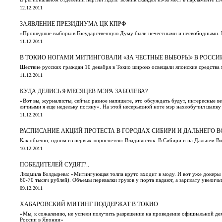
12.12.2011
ЗАЯВЛЕНИЕ ПРЕЗИДИУМА ЦК КПРФ
«Прошедшие выборы в Государственную Думу были нечестными и несвободными. Мы 
11.12.2011
В ТОКИО НОГАМИ МИТИНГОВАЛИ «ЗА ЧЕСТНЫЕ ВЫБОРЫ» В РОССИ
Шествие русских граждан 10 декабря в Токио широко освещали японские средства
11.12.2011
КУДА ДЕЛИСЬ 9 МЕСЯЦЕВ МЭРА ЗАБОЛЕВА?
«Вот вы, журналисты, сейчас разное напишете, это обсуждать будут, интересные в
личными я еще недельку потяну». На этой несерьезной ноте мэр нахлобучил шапку
11.12.2011
РАСПИСАНИЕ АКЦИЙ ПРОТЕСТА В ГОРОДАХ СИБИРИ И ДАЛЬНЕГО В
Как обычно, одним из первых «проснется» Владивосток. В Сибири и на Дальнем В
10.12.2011
ПОБЕДИТЕЛЕЙ СУДЯТ?..
Людмила Болдырева: «Митингующая толпа круто входит в моду. И вот уже докеры н
60-70 тысяч рублей). Объемы перевалки грузов у порта падают, а зарплату увеличьте
09.12.2011
ХАБАРОВСКИЙ МИТИНГ ПОДДЕРЖАТ В ТОКИО
«Мы, к сожалению, не успели получить разрешение на проведение официальной де
России в Японии»