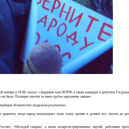
й митинг в 18.00, сказал: «Задержан член КПРФ, а также кандидат в депутаты Госдум
 не было. Полиция ответит за такое грубое нарушение закона».
а выборах безжалостно подделали результаты».
нравится, когда народ высказывает свою точку зрения и делают все, вплоть до ре
ии», «Молодой гвадии», а также незарегистрированных партий, работники пресс