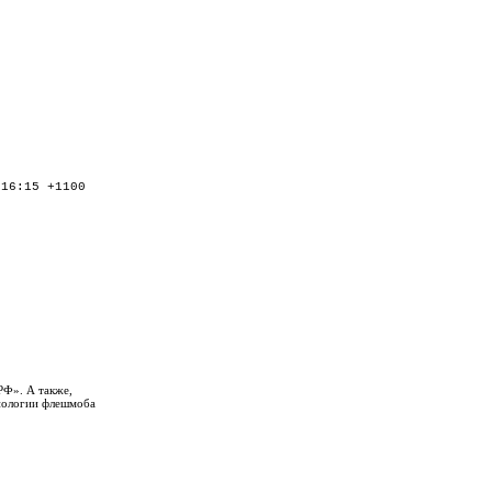
:16:15 +1100
РФ». А также,
онологии флешмоба