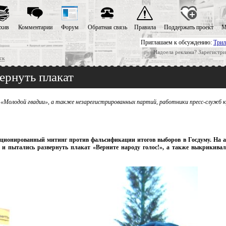
хив
Комментарии
Форум
Обратная связь
Правила
Поддержать проект
М
Приглашаем к обсуждению:
Трил
Надоела реклама? Зарегистри
ск
ернуть плакат
«Молодой гвадии», а также незарегистрированных партий, работники пресс-служб к
нкционированный митинг против фальсификации итогов выборов в Госдуму. На 
пе и пытались развернуть плакат «Верните народу голос!», а также выкрикива