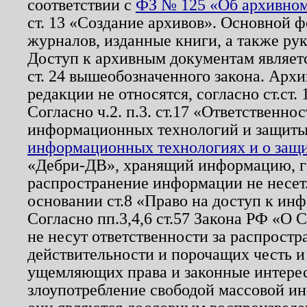
соответствии с
ФЗ № 125 «Об архивном
ст. 13 «Создание архивов». Основной ф
журналов, изданные книги, а также ру
Доступ к архивным документам являетс
ст. 24 вышеобозначенного закона. Арх
редакции не относятся, согласно ст.ст. 
Согласно ч.2. п.3. ст.17 «Ответственн
информационных технологий и защит
информационных технологиях и о защит
«Дебри-ДВ», хранящий информацию, гр
распространение информации не несет.
основании ст.8 «Право на доступ к ин
Согласно пп.3,4,6 ст.57 Закона РФ «О
не несут ответственности за распрост
действительности и порочащих честь и
ущемляющих права и законные интере
злоупотребление свободой массовой ин