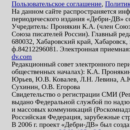
Пользовательское соглашение
,
Политик
На данном сайте распространяется ин
периодического издания «Дебри-ДВ» с
Учредитель: Пронякин К.А. (член Союз
Союза писателей России). Главный ред
680032, Хабаровский край, Хабаровск, п
ф.84212296081. Электронная приемная
dv.com
Редакционный совет электронного пер
общественных началах): К.А. Проняки
Юрьев, Ю.В. Ковалев, Л.Н. Левина, А.
Сухинин, О.В. Егорова
Свидетельство о регистрации СМИ (Р
выдано Федеральной службой по надзо
и массовых коммуникаций (Роскомнадзо
Российская Федерация, зарубежные ст
В 2006 г. проект «Дебри-ДВ» был созда