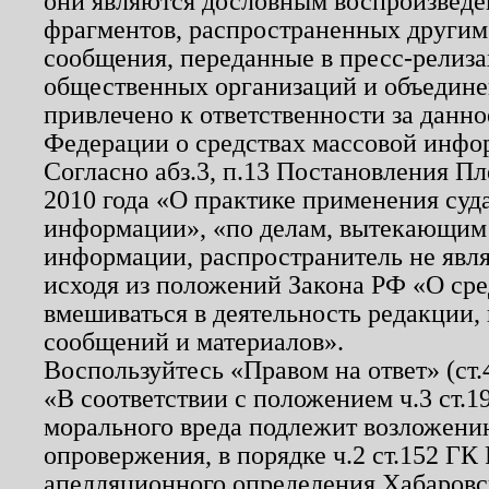
они являются дословным воспроизведе
фрагментов, распространенных другим
сообщения, переданные в пресс-релиза
общественных организаций и объединен
привлечено к ответственности за данн
Федерации о средствах массовой инфо
Согласно абз.3, п.13 Постановления П
2010 года «О практике применения суд
информации», «по делам, вытекающим
информации, распространитель не явл
исходя из положений Закона РФ «О ср
вмешиваться в деятельность редакции, 
сообщений и материалов».
Воспользуйтесь «Правом на ответ» (ст
«В соответствии с положением ч.3 ст.
морального вреда подлежит возложению
опровержения, в порядке ч.2 ст.152 ГК 
апелляционного определения Хабаровско